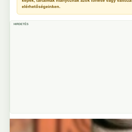
képek, tartalmak hiányoznak azok törlése vagy változása 
elérhetőségeinken.
HIRDETÉS