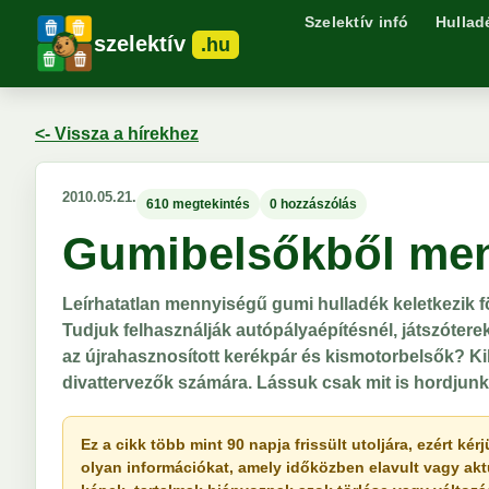
Szelektív infó
Hullad
szelektív
.hu
<- Vissza a hírekhez
2010.05.21.
610 megtekintés
0 hozzászólás
Gumibelsőkből men
Leírhatatlan mennyiségű gumi hulladék keletkezik f
Tudjuk felhasználják autópályaépítésnél, játszótere
az újrahasznosított kerékpár és kismotorbelsők? K
divattervezők számára. Lássuk csak mit is hordjunk 
Ez a cikk több mint 90 napja frissült utoljára, ezért k
olyan információkat, amely időközben elavult vagy akt