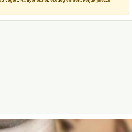
végett. Ha ilyet észlel, esetleg érintett, kérjük jelezze