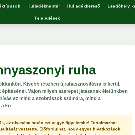
éktípusok
Hulladéknaptár
Hulladékkereső
Leadóhely k
Települések
nyaszonyi ruha
öldünkön. Kisebb részben újrahasznosításra is kerül.
k építésénél. Vajon milyen szerepet játszanak életünkben
ihívás ez mind a szobrászok számára, mind a
a kö...
érjük, az olvasása során ezt vegye figyelembe! Tartalmazhat
ualitását vesztette. Előfordulhat, hogy egyes hivatkozások,