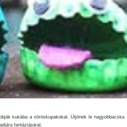
dobják kukába a söröskupakokat. Üljönek le nagyobbacska
djára fantáziájukat.