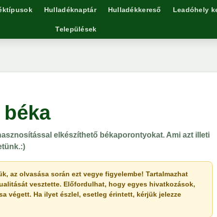
éktípusok
Hulladéknaptár
Hulladékkereső
Leadóhely k
Települések
 béka
sznosítással elkészíthető békaporontyokat. Ami azt illeti
etünk.:)
érjük, az olvasása során ezt vegye figyelembe! Tartalmazhat
ualitását vesztette. Előfordulhat, hogy egyes hivatkozások,
végett. Ha ilyet észlel, esetleg érintett, kérjük jelezze