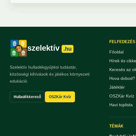
FELFEDEZÉS
szelektív
.hu
Főoldal
Hírek és cikk
Szelektív hulladékgyűjtési tudástár,
Keresés az ol
közösségi kihívások és játékos környezeti
Hova dobod? 
edukáció.
Játéktér
OSZKár Kvíz
Hulladékkereső
OSZKár Kvíz
Havi toplista
TÉMÁK