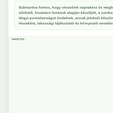
Számunkra fontos, hogy olvasóink naprakész és megbí
elérhető, hivatalos források alapján készítjük, a szer
tárgyi pontatlanságot észlelnek, annak jelzését köszöne
részeként, lakossági tájékoztató és környezeti nevelési 
HIRDETÉS