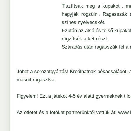
Tisztítsák meg a kupakot , ma
hagyják rögzülni. Ragasszák a
színes nyelvecskét.
Ezután az alsó és felső kupako
rögzítsék a két részt.
Száradás után ragasszák fel 
Jöhet a sorozatgyártás! Kreálhatnak békacsaládot: 
masnit ragasztva.
Figyelem! Ezt a játékot 4-5 év alatti gyermeknek til
Az ötletet és a fotókat partnerünktől vettük át:
www.k