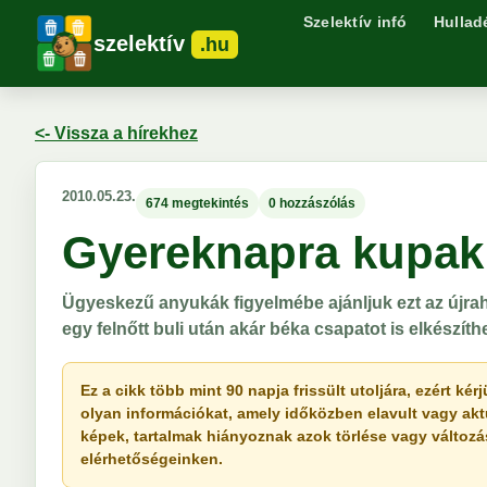
Szelektív infó
Hullad
szelektív
.hu
<- Vissza a hírekhez
2010.05.23.
674 megtekintés
0 hozzászólás
Gyereknapra kupak
Ügyeskezű anyukák figyelmébe ajánljuk ezt az újraha
egy felnőtt buli után akár béka csapatot is elkészíth
Ez a cikk több mint 90 napja frissült utoljára, ezért k
olyan információkat, amely időközben elavult vagy akt
képek, tartalmak hiányoznak azok törlése vagy változása 
elérhetőségeinken.