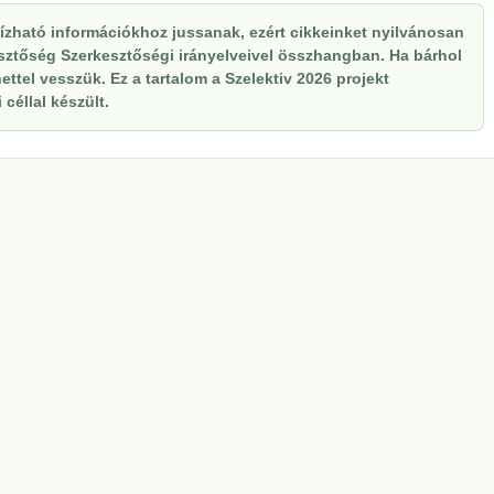
zható információkhoz jussanak, ezért cikkeinket nyilvánosan
kesztőség Szerkesztőségi irányelveivel összhangban. Ha bárhol
ttel vesszük. Ez a tartalom a Szelektiv 2026 projekt
céllal készült.