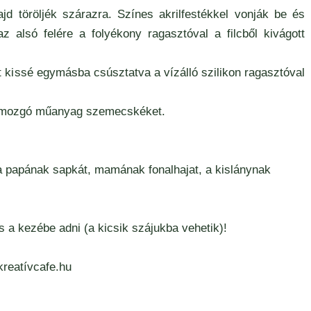
jd töröljék szárazra. Színes akrilfestékkel vonják be és
z alsó felére a folyékony ragasztóval a filcből kivágott
t kissé egymásba csúsztatva a vízálló szilikon ragasztóval
a mozgó műanyag szemecskéket.
a papának sapkát, mamának fonalhajat, a kislánynak
os a kezébe adni (a kicsik szájukba vehetik)!
reatívcafe.hu