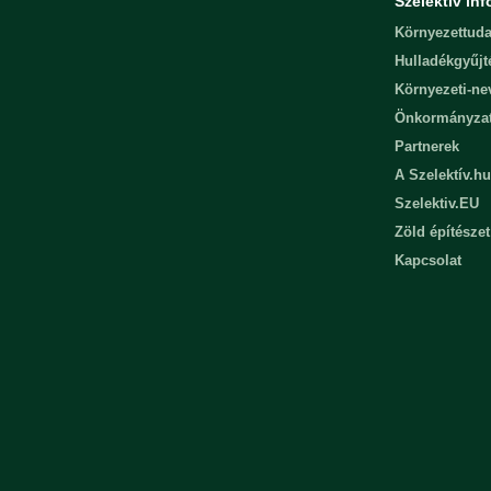
Szelektív inf
Környezettuda
Hulladékgyűjt
Környezeti-n
Önkormányza
Partnerek
A Szelektív.hu
Szelektiv.EU
Zöld építészet
Kapcsolat