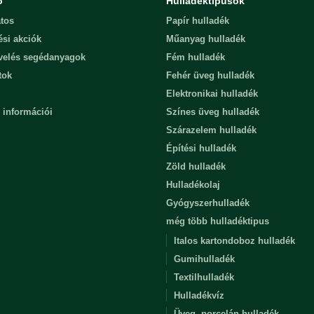
ó
Hulladéktípusok
tos
Papír hulladék
ési akciók
Műanyag hulladék
evelés segédanyagok
Fém hulladék
tok
Fehér üveg hulladék
Elektronikai hulladék
 információi
Színes üveg hulladék
Szárazelem hulladék
Építési hulladék
Zöld hulladék
Hulladékolaj
Gyógyszerhulladék
még több hulladéktipus
Italos kartondoboz hulladék
Gumihulladék
Textilhulladék
Hulladékvíz
Üveg, porcelán hulladék