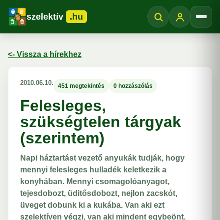
szelektív
.hu
Menü
<- Vissza a hírekhez
2010.06.10.
451 megtekintés
0 hozzászólás
Felesleges,
szükségtelen tárgyak
(szerintem)
Napi háztartást vezető anyukák tudják, hogy
mennyi felesleges hulladék keletkezik a
konyhában. Mennyi csomagolóanyagot,
tejesdobozt, üditősdobozt, nejlon zacskót,
üveget dobunk ki a kukába. Van aki ezt
szelektíven végzi, van aki mindent egybeönt.