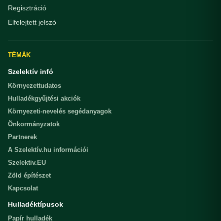
Regisztráció
Elfelejtett jelszó
TÉMÁK
Szelektív infó
Környezettudatos
Hulladékgyűjtési akciók
Környezeti-nevelés segédanyagok
Önkormányzatok
Partnerek
A Szelektív.hu információi
Szelektiv.EU
Zöld építészet
Kapcsolat
Hulladéktípusok
Papír hulladék