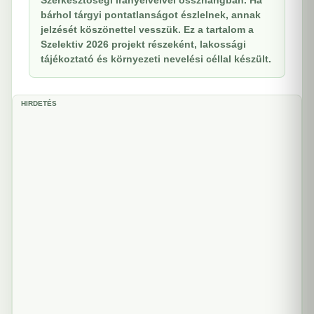
Szerkesztőségi irányelveivel összhangban. Ha
bárhol tárgyi pontatlanságot észlelnek, annak
jelzését köszönettel vesszük. Ez a tartalom a
Szelektiv 2026 projekt részeként, lakossági
tájékoztató és környezeti nevelési céllal készült.
HIRDETÉS