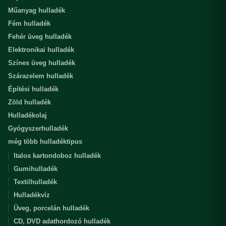
Műanyag hulladék
Fém hulladék
Fehér üveg hulladék
Elektronikai hulladék
Színes üveg hulladék
Szárazelem hulladék
Építési hulladék
Zöld hulladék
Hulladékolaj
Gyógyszerhulladék
még több hulladéktipus
Italos kartondoboz hulladék
Gumihulladék
Textilhulladék
Hulladékvíz
Üveg, porcelán hulladék
CD, DVD adathordozó hulladék