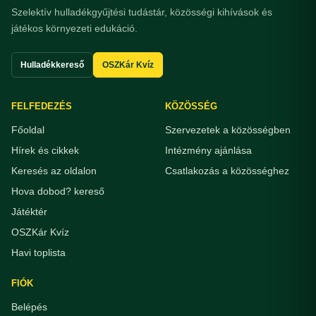
Szelektív hulladékgyűjtési tudástár, közösségi kihívások és
játékos környezeti edukáció.
Hulladékkereső
OSZKár Kvíz
FELFEDEZÉS
KÖZÖSSÉG
Főoldal
Szervezetek a közösségben
Hírek és cikkek
Intézmény ajánlása
Keresés az oldalon
Csatlakozás a közösséghez
Hova dobod? kereső
Játéktér
OSZKár Kvíz
Havi toplista
FIÓK
Belépés