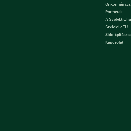
Önkormányza
Partnerek
A Szelektív.hu
Szelektiv.EU
Zöld építészet
Kapcsolat