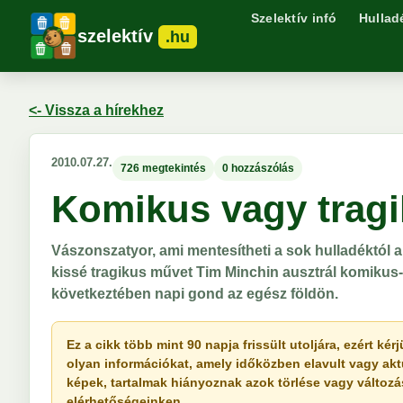
Szelektív infó
Hullad
szelektív
.hu
<- Vissza a hírekhez
2010.07.27.
726 megtekintés
0 hozzászólás
Komikus vagy trag
Vászonszatyor, ami mentesítheti a sok hulladéktól a
kissé tragikus művet Tim Minchin ausztrál komikus-
következtében napi gond az egész földön.
Ez a cikk több mint 90 napja frissült utoljára, ezért k
olyan információkat, amely időközben elavult vagy akt
képek, tartalmak hiányoznak azok törlése vagy változása 
elérhetőségeinken.