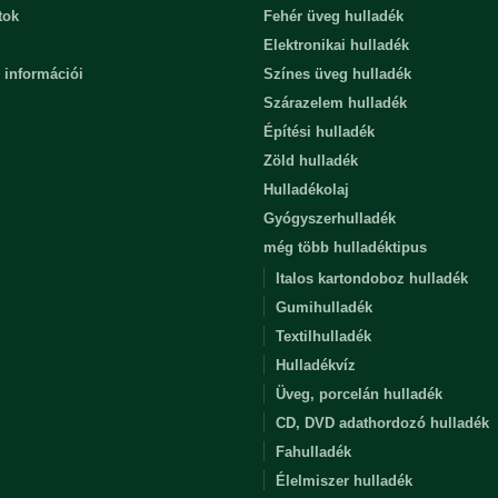
tok
Fehér üveg hulladék
Elektronikai hulladék
 információi
Színes üveg hulladék
Szárazelem hulladék
Építési hulladék
Zöld hulladék
Hulladékolaj
Gyógyszerhulladék
még több hulladéktipus
Italos kartondoboz hulladék
Gumihulladék
Textilhulladék
Hulladékvíz
Üveg, porcelán hulladék
CD, DVD adathordozó hulladék
Fahulladék
Élelmiszer hulladék