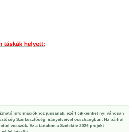
n táskák helyett:
zható információkhoz jussanak, ezért cikkeinket nyilvánosan
kesztőség Szerkesztőségi irányelveivel összhangban. Ha bárhol
ttel vesszük. Ez a tartalom a Szelektiv 2026 projekt
céllal készült.