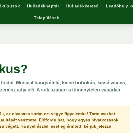
éktípusok
Hulladéknaptár
Hulladékkereső
Leadóhely k
Települések
ikus?
 földet. Musical hangvételű, kissé bohókás, kissé vicces,
zenész adja elő. A sok szatyor a töménytelen vásárlás
érjük, az olvasása során ezt vegye figyelembe! Tartalmazhat
ualitását vesztette. Előfordulhat, hogy egyes hivatkozások,
végett. Ha ilyet észlel, esetleg érintett, kérjük jelezze