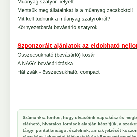
Műanyag szatyor helyett
Mentsük meg állatainkat is a műanyag zacskóktól!
Mit kell tudnunk a műanyag szatyrokról?
Környezetbarát bevásárló szatyrok
Szponzorált ajánlatok az eldobható nejlo
Összecsukható (bevásárló) kosár
A NAGY bevásárlótáska
Hátizsák - összecsukható, compact
Számunkra fontos, hogy olvasóink naprakész és megbí
elérhető, hivatalos források alapján készítjük, a szer
tárgyi pontatlanságot észlelnek, annak jelzését köszöne
részeként, lakossági tájékoztató és környezeti nevelési 