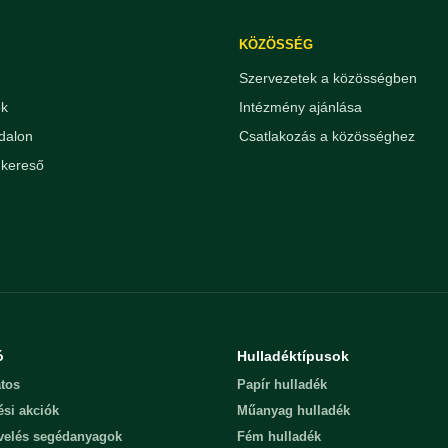
KÖZÖSSÉG
Szervezetek a közösségben
ek
Intézmény ajánlása
dalon
Csatlakozás a közösséghez
kereső
ó
Hulladéktípusok
tos
Papír hulladék
ési akciók
Műanyag hulladék
evelés segédanyagok
Fém hulladék