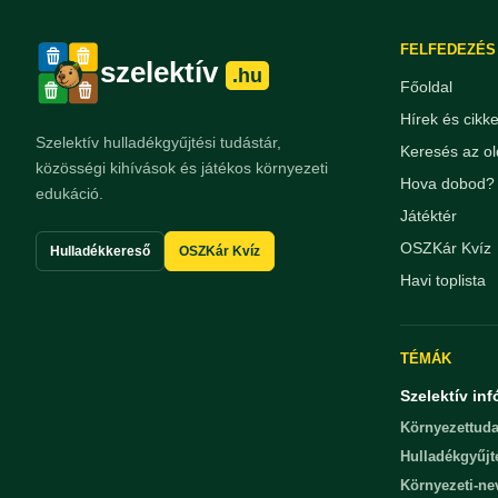
FELFEDEZÉS
szelektív
.hu
Főoldal
Hírek és cikk
Szelektív hulladékgyűjtési tudástár,
Keresés az ol
közösségi kihívások és játékos környezeti
Hova dobod? 
edukáció.
Játéktér
OSZKár Kvíz
Hulladékkereső
OSZKár Kvíz
Havi toplista
TÉMÁK
Szelektív inf
Környezettuda
Hulladékgyűjt
Környezeti-n