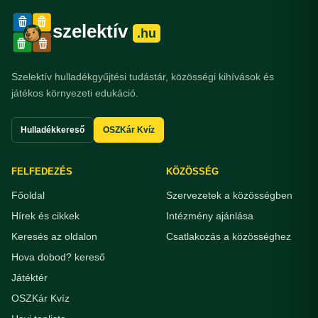
szelektív
.hu
Szelektív hulladékgyűjtési tudástár, közösségi kihívások és
játékos környezeti edukáció.
Hulladékkereső
OSZKár Kvíz
FELFEDEZÉS
KÖZÖSSÉG
Főoldal
Szervezetek a közösségben
Hírek és cikkek
Intézmény ajánlása
Keresés az oldalon
Csatlakozás a közösséghez
Hova dobod? kereső
Játéktér
OSZKár Kvíz