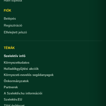
Havi toplista
FIÓK
Belépés
Regisztráció
Elfelejtett jelszó
TÉMÁK
Szelektív infó
Környezettudatos
Hulladékgyűjtési akciók
Környezeti-nevelés segédanyagok
Önkormányzatok
Partnerek
A Szelektív.hu információi
Szelektiv.EU
Zöld építészet