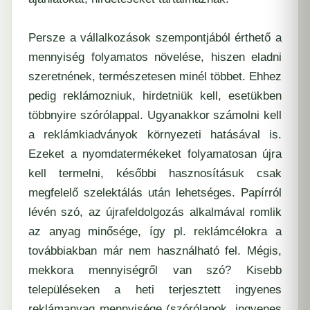
Persze a vállalkozások szempontjából érthető a
mennyiség folyamatos növelése, hiszen eladni
szeretnének, természetesen minél többet. Ehhez
pedig reklámozniuk, hirdetniük kell, esetükben
többnyire szórólappal. Ugyanakkor számolni kell
a reklámkiadványok környezeti hatásával is.
Ezeket a nyomdatermékeket folyamatosan újra
kell termelni, későbbi hasznosításuk csak
megfelelő szelektálás után lehetséges. Papírról
lévén szó, az újrafeldolgozás alkalmával romlik
az anyag minősége, így pl. reklámcélokra a
továbbiakban már nem használható fel. Mégis,
mekkora mennyiségről van szó? Kisebb
településeken a heti terjesztett ingyenes
reklámanyag mennyisége (szórólapok, ingyenes