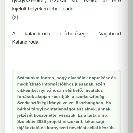
gyógyszereket, izzókat, stb. ezeket az erre
kijelölt helyeken lehet leadni.
(x)
A kalandiroda elérhetősége:
Vagabond
Kalandiroda
Számunkra fontos, hogy olvasóink naprakész és
megbízható információkhoz jussanak, ezért
cikkeinket nyilvánosan elérhető, hivatalos
források alapján készítjük, a szerkesztőség
Szerkesztőségi irányelveivel összhangban. Ha
bárhol tárgyi pontatlanságot észlelnek, annak
jelzését köszönettel vesszük. Ez a tartalom a
Szelektiv 2026 projekt részeként, lakossági
tájékoztató és környezeti nevelési céllal készült.