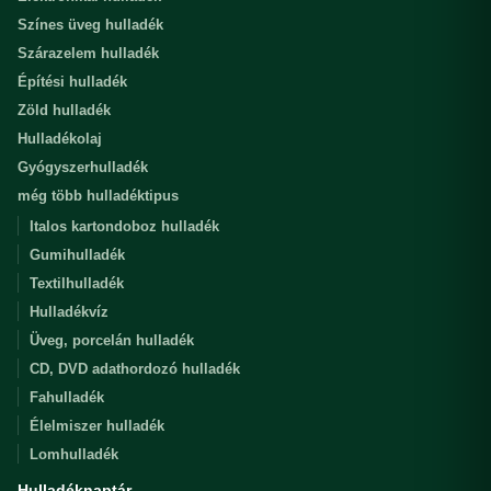
Színes üveg hulladék
Szárazelem hulladék
Építési hulladék
Zöld hulladék
Hulladékolaj
Gyógyszerhulladék
még több hulladéktipus
Italos kartondoboz hulladék
Gumihulladék
Textilhulladék
Hulladékvíz
Üveg, porcelán hulladék
CD, DVD adathordozó hulladék
Fahulladék
Élelmiszer hulladék
Lomhulladék
Hulladéknaptár