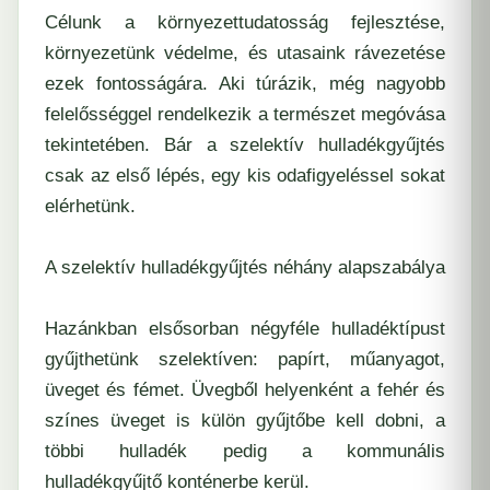
Célunk a környezettudatosság fejlesztése,
környezetünk védelme, és utasaink rávezetése
ezek fontosságára. Aki túrázik, még nagyobb
felelősséggel rendelkezik a természet megóvása
tekintetében. Bár a szelektív hulladékgyűjtés
csak az első lépés, egy kis odafigyeléssel sokat
elérhetünk.
A szelektív hulladékgyűjtés néhány alapszabálya
Hazánkban elsősorban négyféle hulladéktípust
gyűjthetünk szelektíven: papírt, műanyagot,
üveget és fémet. Üvegből helyenként a fehér és
színes üveget is külön gyűjtőbe kell dobni, a
többi hulladék pedig a kommunális
hulladékgyűjtő konténerbe kerül.