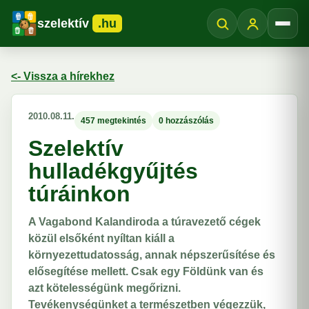
szelektív
.hu
Menü
<- Vissza a hírekhez
2010.08.11.
457 megtekintés
0 hozzászólás
Szelektív
hulladékgyűjtés
túráinkon
A Vagabond Kalandiroda a túravezető cégek
közül elsőként nyíltan kiáll a
környezettudatosság, annak népszerűsítése és
elősegítése mellett. Csak egy Földünk van és
azt kötelességünk megőrizni.
Tevékenységünket a természetben végezzük,