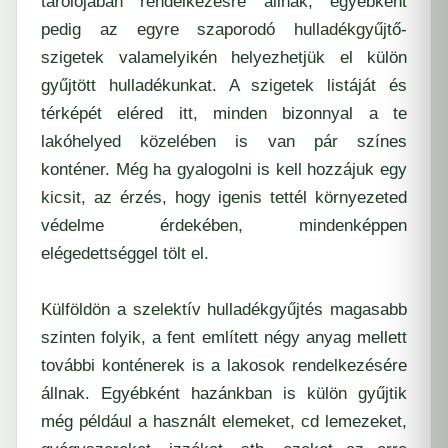
tárolójában rendelkezésre állnak, egyébként
pedig az egyre szaporodó hulladékgyűjtő-
szigetek valamelyikén helyezhetjük el külön
gyűjtött hulladékunkat. A szigetek listáját és
térképét eléred itt, minden bizonnyal a te
lakóhelyed közelében is van pár színes
konténer. Még ha gyalogolni is kell hozzájuk egy
kicsit, az érzés, hogy igenis tettél környezeted
védelme érdekében, mindenképpen
elégedettséggel tölt el.
Külföldön a szelektív hulladékgyűjtés magasabb
szinten folyik, a fent említett négy anyag mellett
további konténerek is a lakosok rendelkezésére
állnak. Egyébként hazánkban is külön gyűjtik
még például a használt elemeket, cd lemezeket,