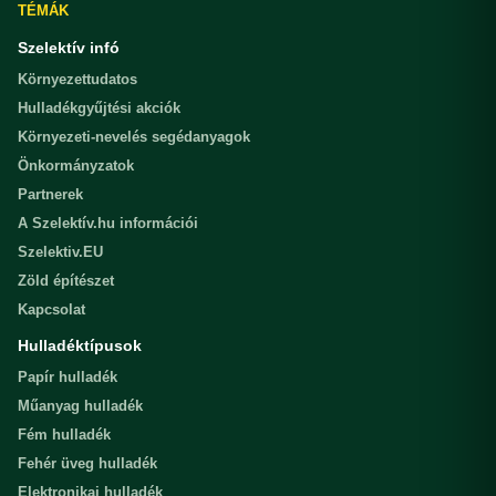
TÉMÁK
Szelektív infó
Környezettudatos
Hulladékgyűjtési akciók
Környezeti-nevelés segédanyagok
Önkormányzatok
Partnerek
A Szelektív.hu információi
Szelektiv.EU
Zöld építészet
Kapcsolat
Hulladéktípusok
Papír hulladék
Műanyag hulladék
Fém hulladék
Fehér üveg hulladék
Elektronikai hulladék