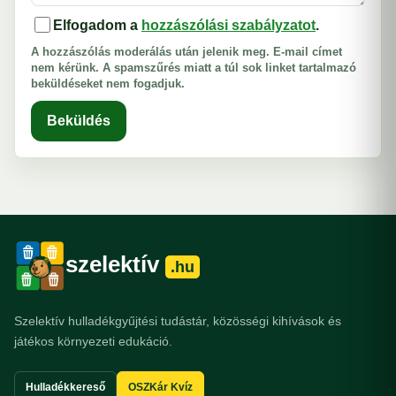
Elfogadom a
hozzászólási szabályzatot
.
A hozzászólás moderálás után jelenik meg. E-mail címet
nem kérünk. A spamszűrés miatt a túl sok linket tartalmazó
beküldéseket nem fogadjuk.
Beküldés
szelektív
.hu
Szelektív hulladékgyűjtési tudástár, közösségi kihívások és
játékos környezeti edukáció.
Hulladékkereső
OSZKár Kvíz