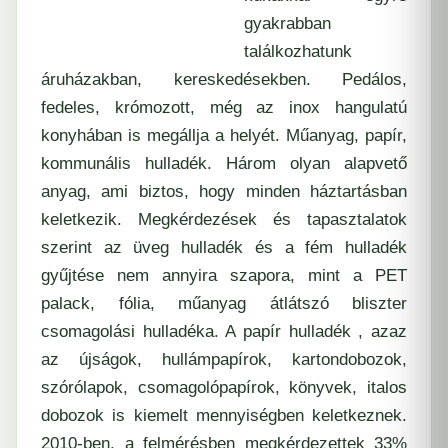
gyakrabban
találkozhatunk
áruházakban, kereskedésekben. Pedálos,
fedeles, krómozott, még az inox hangulatú
konyhában is megállja a helyét. Műanyag, papír,
kommunális hulladék. Három olyan alapvető
anyag, ami biztos, hogy minden háztartásban
keletkezik. Megkérdezések és tapasztalatok
szerint az üveg hulladék és a fém hulladék
gyűjtése nem annyira szapora, mint a PET
palack, fólia, műanyag átlátszó bliszter
csomagolási hulladéka. A papír hulladék , azaz
az újságok, hullámpapírok, kartondobozok,
szórólapok, csomagolópapírok, könyvek, italos
dobozok is kiemelt mennyiségben keletkeznek.
2010-ben, a felmérésben megkérdezettek 33%