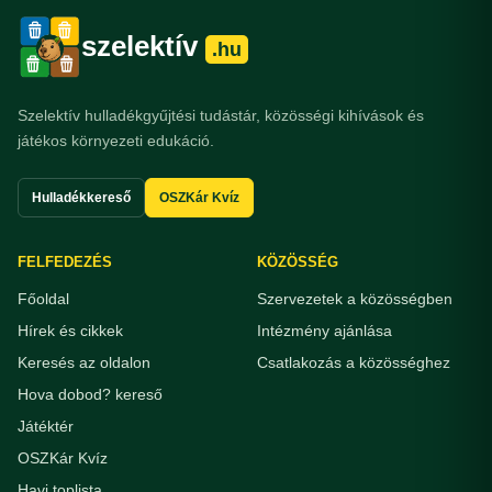
szelektív
.hu
Szelektív hulladékgyűjtési tudástár, közösségi kihívások és
játékos környezeti edukáció.
Hulladékkereső
OSZKár Kvíz
FELFEDEZÉS
KÖZÖSSÉG
Főoldal
Szervezetek a közösségben
Hírek és cikkek
Intézmény ajánlása
Keresés az oldalon
Csatlakozás a közösséghez
Hova dobod? kereső
Játéktér
OSZKár Kvíz
Havi toplista