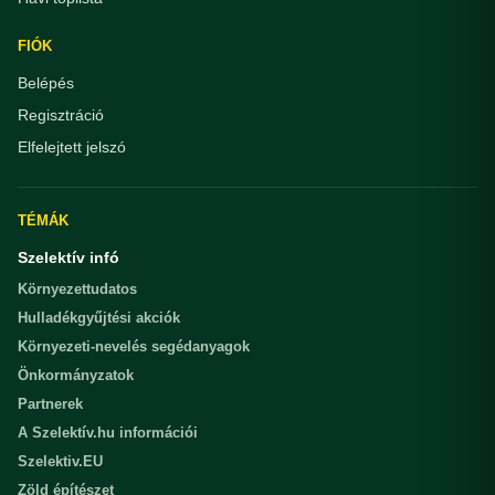
FIÓK
Belépés
Regisztráció
Elfelejtett jelszó
TÉMÁK
Szelektív infó
Környezettudatos
Hulladékgyűjtési akciók
Környezeti-nevelés segédanyagok
Önkormányzatok
Partnerek
A Szelektív.hu információi
Szelektiv.EU
Zöld építészet