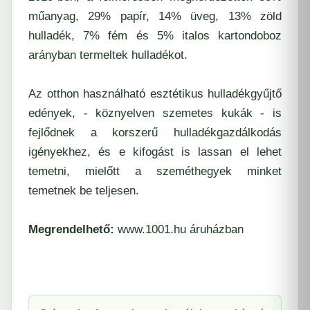
műanyag, 29% papír, 14% üveg, 13% zöld
hulladék, 7% fém és 5% italos kartondoboz
arányban termeltek hulladékot.
Az otthon használható esztétikus hulladékgyűjtő
edények, - köznyelven szemetes kukák - is
fejlődnek a korszerű hulladékgazdálkodás
igényekhez, és e kifogást is lassan el lehet
temetni, mielőtt a szeméthegyek minket
temetnek be teljesen.
Megrendelhető:
www.1001.hu
áruházban