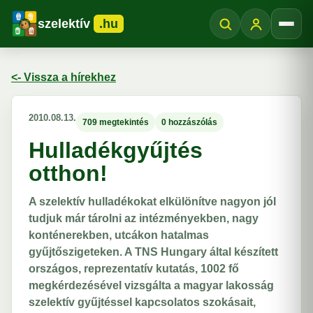
szelektív
.hu
Menü
<- Vissza a hírekhez
2010.08.13.
709 megtekintés
0 hozzászólás
Hulladékgyűjtés
otthon!
A szelektív hulladékokat elkülönítve nagyon jól
tudjuk már tárolni az intézményekben, nagy
konténerekben, utcákon hatalmas
gyűjtőszigeteken. A TNS Hungary által készített
országos, reprezentatív kutatás, 1002 fő
megkérdezésével vizsgálta a magyar lakosság
szelektív gyűjtéssel kapcsolatos szokásait,