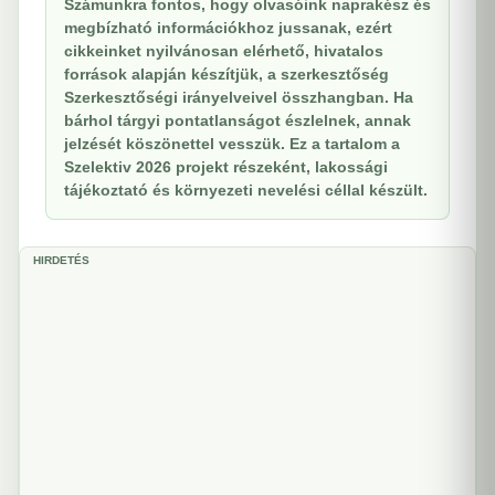
Számunkra fontos, hogy olvasóink naprakész és
megbízható információkhoz jussanak, ezért
cikkeinket nyilvánosan elérhető, hivatalos
források alapján készítjük, a szerkesztőség
Szerkesztőségi irányelveivel összhangban. Ha
bárhol tárgyi pontatlanságot észlelnek, annak
jelzését köszönettel vesszük. Ez a tartalom a
Szelektiv 2026 projekt részeként, lakossági
tájékoztató és környezeti nevelési céllal készült.
HIRDETÉS