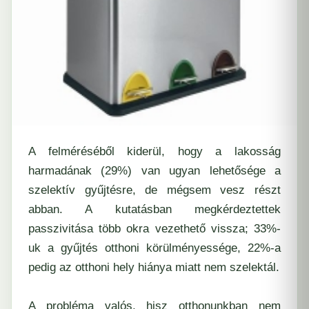
A felméréséből kiderül, hogy a lakosság
harmadának (29%) van ugyan lehetősége a
szelektív gyűjtésre, de mégsem vesz részt
abban. A kutatásban megkérdeztettek
passzivitása több okra vezethető vissza; 33%-
uk a gyűjtés otthoni körülményessége, 22%-a
pedig az otthoni hely hiánya miatt nem szelektál.
A probléma valós, hisz otthonunkban nem