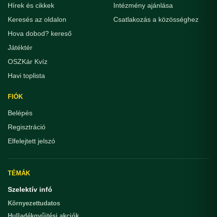
Hírek és cikkek
Intézmény ajánlása
Keresés az oldalon
Csatlakozás a közösséghez
Hova dobod? kereső
Játéktér
OSZKár Kvíz
Havi toplista
FIÓK
Belépés
Regisztráció
Elfelejtett jelszó
TÉMÁK
Szelektív infó
Környezettudatos
Hulladékgyűjtési akciók