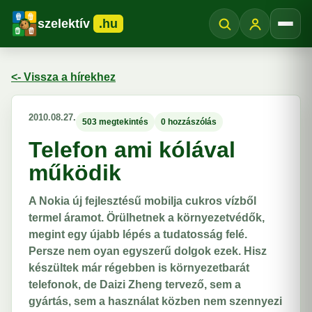
szelektív
.hu
Menü
<- Vissza a hírekhez
2010.08.27.
503 megtekintés
0 hozzászólás
Telefon ami kólával
működik
A Nokia új fejlesztésű mobilja cukros vízből
termel áramot. Örülhetnek a környezetvédők,
megint egy újabb lépés a tudatosság felé.
Persze nem oyan egyszerű dolgok ezek. Hisz
készültek már régebben is környezetbarát
telefonok, de Daizi Zheng tervező, sem a
gyártás, sem a használat közben nem szennyezi