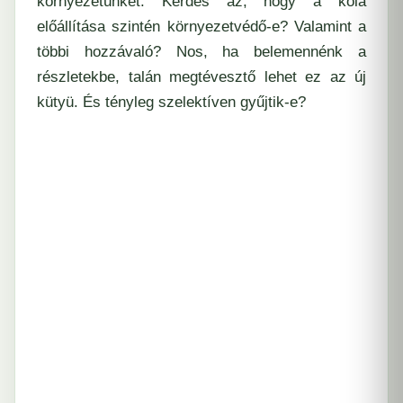
környezetünket. Kérdés az, hogy a kóla
előállítása szintén környezetvédő-e? Valamint a
többi hozzávaló? Nos, ha belemennénk a
részletekbe, talán megtévesztő lehet ez az új
kütyü. És tényleg szelektíven gyűjtik-e?