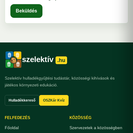
Beküldés
szelektív
.hu
Szelektív hulladékgyűjtési tudástár, közösségi kihívások és
játékos környezeti edukáció.
Hulladékkereső
OSZKár Kvíz
FELFEDEZÉS
KÖZÖSSÉG
Főoldal
Szervezetek a közösségben