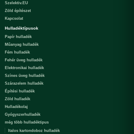
Szelektiv.EU
Zöld építészet
Kapcsolat
Hulladéktípusok
Papír hulladék
Műanyag hulladék
Fém hulladék
Fehér üveg hulladék
Elektronikai hulladék
Színes üveg hulladék
Szárazelem hulladék
Építési hulladék
Zöld hulladék
Hulladékolaj
Gyógyszerhulladék
még több hulladéktipus
Italos kartondoboz hulladék