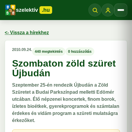
szelektív
.hu
Menü
<- Vissza a hírekhez
2010.09.24.
440 megtekintés
0 hozzászólás
Szombaton zöld szüret
Újbudán
Szeptember 25-én rendezik Újbudán a Zöld
Szüretet a Budai Parkszínpad melletti Edömér
utcában. Élő népzenei koncertek, finom borok,
ízletes bioétkek, gyerekprogramok és számtalan
érdekes és vidám program a szüreti mulatságra
érkezőket.