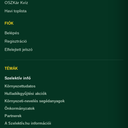
OSZKár Kvíz
Havi toplista
FIÓK
Belépés
Regisztráció
Elfelejtett jelszó
TÉMÁK
Szelektív infó
Környezettudatos
Hulladékgyűjtési akciók
Környezeti-nevelés segédanyagok
Önkormányzatok
Partnerek
A Szelektív.hu információi