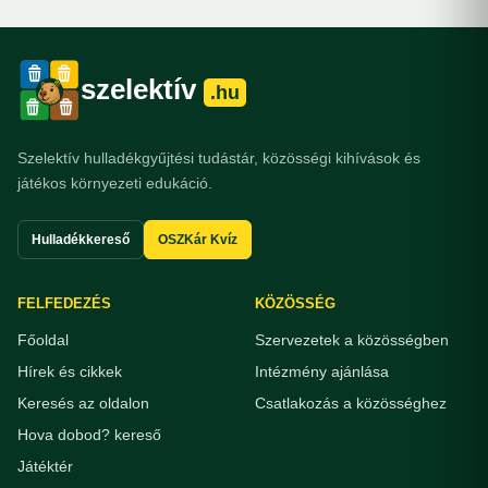
szelektív
.hu
Szelektív hulladékgyűjtési tudástár, közösségi kihívások és
játékos környezeti edukáció.
Hulladékkereső
OSZKár Kvíz
FELFEDEZÉS
KÖZÖSSÉG
Főoldal
Szervezetek a közösségben
Hírek és cikkek
Intézmény ajánlása
Keresés az oldalon
Csatlakozás a közösséghez
Hova dobod? kereső
Játéktér