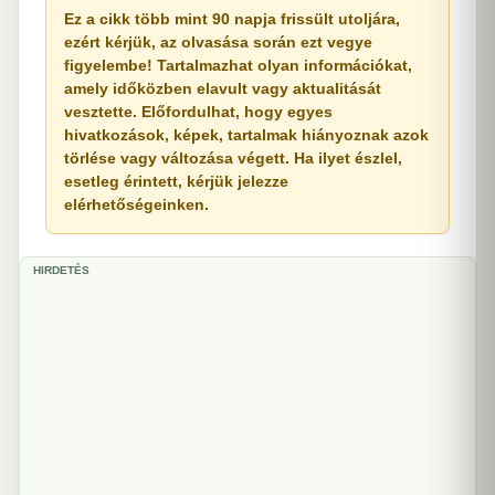
Ez a cikk több mint 90 napja frissült utoljára,
ezért kérjük, az olvasása során ezt vegye
figyelembe! Tartalmazhat olyan információkat,
amely időközben elavult vagy aktualitását
vesztette. Előfordulhat, hogy egyes
hivatkozások, képek, tartalmak hiányoznak azok
törlése vagy változása végett. Ha ilyet észlel,
esetleg érintett, kérjük jelezze
elérhetőségeinken.
HIRDETÉS