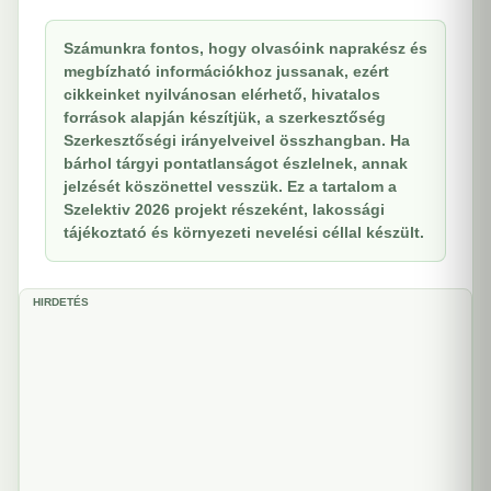
Számunkra fontos, hogy olvasóink naprakész és
megbízható információkhoz jussanak, ezért
cikkeinket nyilvánosan elérhető, hivatalos
források alapján készítjük, a szerkesztőség
Szerkesztőségi irányelveivel összhangban. Ha
bárhol tárgyi pontatlanságot észlelnek, annak
jelzését köszönettel vesszük. Ez a tartalom a
Szelektiv 2026 projekt részeként, lakossági
tájékoztató és környezeti nevelési céllal készült.
HIRDETÉS