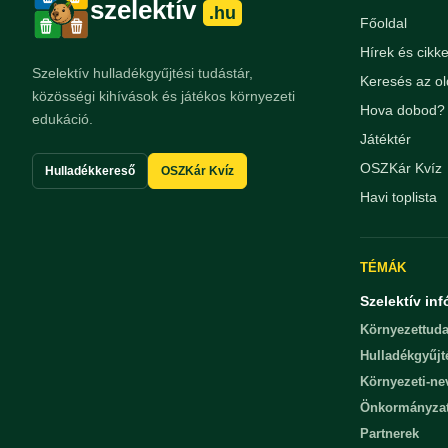
szelektív
.hu
Főoldal
Hírek és cikk
Szelektív hulladékgyűjtési tudástár,
Keresés az ol
közösségi kihívások és játékos környezeti
Hova dobod? 
edukáció.
Játéktér
OSZKár Kvíz
Hulladékkereső
OSZKár Kvíz
Havi toplista
TÉMÁK
Szelektív inf
Környezettuda
Hulladékgyűjt
Környezeti-n
Önkormányza
Partnerek