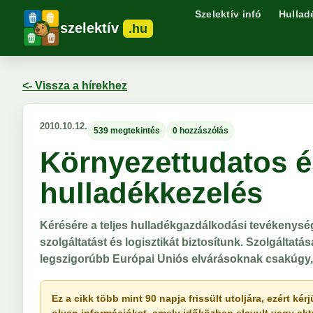
Szelektív infó
Hullad
szelektív
.hu
<- Vissza a hírekhez
2010.10.12.
539 megtekintés
0 hozzászólás
Környezettudatos 
hulladékkezelés
Kérésére a teljes hulladékgazdálkodási tevékenység
szolgáltatást és logisztikát biztosítunk. Szolgáltatá
legszigorúbb Európai Uniós elvárásoknak csakúgy,
Ez a cikk több mint 90 napja frissült utoljára, ezért k