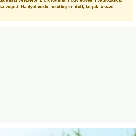
ualitását vesztette. Előfordulhat, hogy egyes hivatkozások,
végett. Ha ilyet észlel, esetleg érintett, kérjük jelezze