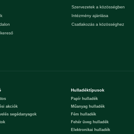
Szervezetek a közösségben
ek
Intézmény ajánlása
dalon
Csatlakozás a közösséghez
kereső
ó
Hulladéktípusok
tos
Papír hulladék
ési akciók
Műanyag hulladék
evelés segédanyagok
Fém hulladék
tok
Fehér üveg hulladék
Elektronikai hulladék