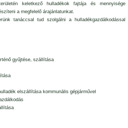
rületén keletkező hulladékok fajtája és mennyisége
szíteni a megfelelő árajánlatunkat.
rünk tanáccsal tud szolgálni a hulladékgazdálkodással
ténő gyűjtése, szállítása
ítása
v hulladék elszállítása kommunális gépjárművel
gazdálkodás
llítása