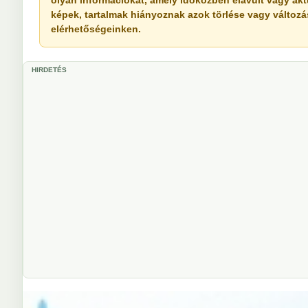
olyan információkat, amely időközben elavult vagy akt
képek, tartalmak hiányoznak azok törlése vagy változása 
elérhetőségeinken.
HIRDETÉS