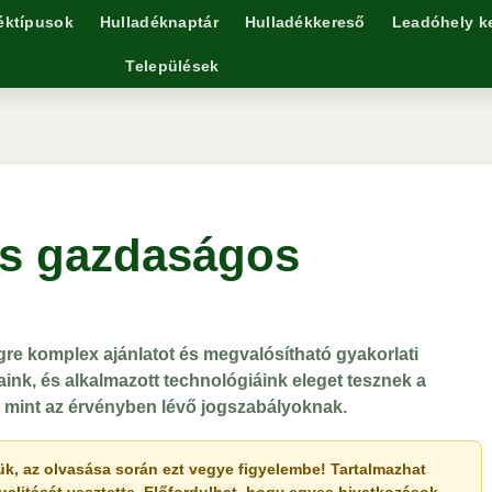
éktípusok
Hulladéknaptár
Hulladékkereső
Leadóhely k
Települések
és gazdaságos
re komplex ajánlatot és megvalósítható gyakorlati
saink, és alkalmazott technológiáink eleget tesznek a
 mint az érvényben lévő jogszabályoknak.
érjük, az olvasása során ezt vegye figyelembe! Tartalmazhat