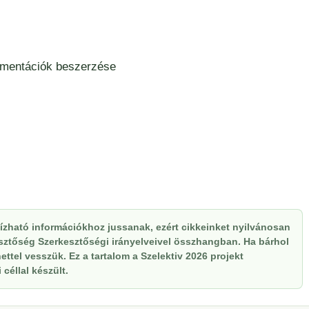
umentációk beszerzése
zható információkhoz jussanak, ezért cikkeinket nyilvánosan
kesztőség Szerkesztőségi irányelveivel összhangban. Ha bárhol
ttel vesszük. Ez a tartalom a Szelektiv 2026 projekt
céllal készült.