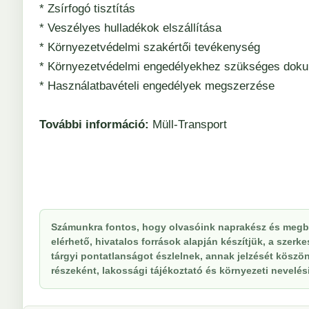
* Zsírfogó tisztítás
* Veszélyes hulladékok elszállítása
* Környezetvédelmi szakértői tevékenység
* Környezetvédelmi engedélyekhez szükséges dok
* Használatbavételi engedélyek megszerzése
További információ:
Müll-Transport
Számunkra fontos, hogy olvasóink naprakész és megbí
elérhető, hivatalos források alapján készítjük, a szer
tárgyi pontatlanságot észlelnek, annak jelzését köszöne
részeként, lakossági tájékoztató és környezeti nevelési 