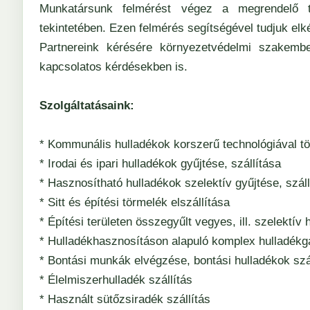
Munkatársunk felmérést végez a megrendelő te
tekintetében. Ezen felmérés segítségével tudjuk elké
Partnereink kérésére környezetvédelmi szakembe
kapcsolatos kérdésekben is.
Szolgáltatásaink:
* Kommunális hulladékok korszerű technológiával tör
* Irodai és ipari hulladékok gyűjtése, szállítása
* Hasznosítható hulladékok szelektív gyűjtése, száll
* Sitt és építési törmelék elszállítása
* Építési területen összegyűlt vegyes, ill. szelektí
* Hulladékhasznosításon alapuló komplex hulladék
* Bontási munkák elvégzése, bontási hulladékok szá
* Élelmiszerhulladék szállítás
* Használt sütőzsiradék szállítás