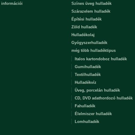
 információi
Színes üveg hulladék
Szárazelem hulladék
Építési hulladék
Zöld hulladék
Hulladékolaj
Gyógyszerhulladék
még több hulladéktipus
Italos kartondoboz hulladék
Gumihulladék
Textilhulladék
Hulladékvíz
Üveg, porcelán hulladék
CD, DVD adathordozó hulladék
Fahulladék
Élelmiszer hulladék
Lomhulladék