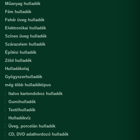
Műanyag hulladék
Fém hulladék
Fehér üveg hulladék
Elektronikai hulladék
Színes üveg hulladék
Szárazelem hulladék
Építési hulladék
Zöld hulladék
Hulladékolaj
Gyógyszerhulladék
még több hulladéktipus
Italos kartondoboz hulladék
Gumihulladék
Textilhulladék
Hulladékvíz
Üveg, porcelán hulladék
CD, DVD adathordozó hulladék