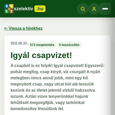
szelektív
.hu
Menü
<- Vissza a hírekhez
2011.06.10.
573 megtekintés
0 hozzászólás
Igyál csapvizet!
A csapból is ez folyik! Igyál csapvizet! Egyszerű:
pohár megfog, csap kinyit, víz csurgat! A nyári
melegben nincs annál jobb, mint egy bő
megnyitott csap, vagy utcai kút alá tesszük
kezünk és az életet jelentő vízből habzsolva
iszunk. Aztán vizes tenyerünkkel hajunk
lehűtését megsegítjük, vagy tarkónkat
benedvesítve frissülünk fel.