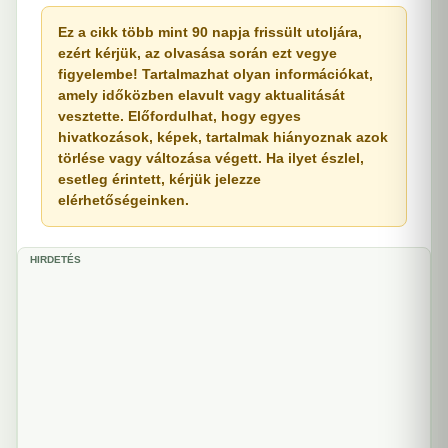
Ez a cikk több mint 90 napja frissült utoljára,
ezért kérjük, az olvasása során ezt vegye
figyelembe! Tartalmazhat olyan információkat,
amely időközben elavult vagy aktualitását
vesztette. Előfordulhat, hogy egyes
hivatkozások, képek, tartalmak hiányoznak azok
törlése vagy változása végett. Ha ilyet észlel,
esetleg érintett, kérjük jelezze
elérhetőségeinken.
HIRDETÉS