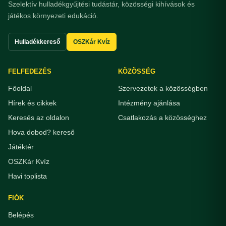
Szelektív hulladékgyűjtési tudástár, közösségi kihívások és
játékos környezeti edukáció.
Hulladékkereső
OSZKár Kvíz
FELFEDEZÉS
KÖZÖSSÉG
Főoldal
Szervezetek a közösségben
Hírek és cikkek
Intézmény ajánlása
Keresés az oldalon
Csatlakozás a közösséghez
Hova dobod? kereső
Játéktér
OSZKár Kvíz
Havi toplista
FIÓK
Belépés