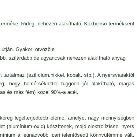
terméke. Rideg, nehezen alakítható. Közbensõ termékként
 útján. Gyakori ötvözõje
sebb, szilárdabb de ugyancsak nehezen alakítható anyag.
tartalmaz (szilícium,nikkel, kobalt, stb.). A nyersvasaktól
eg, hogy hõmérséklettõl függõen jól alakítható, magas
vas és más fém) közel 90%-a acél.
dkéreg legelterjedtebb eleme, amelyet nagy mennyiségben
öldet (alumínium-oxid) készítenek, majd elektrolízissel nyers
lumínium a legnagyobb ipari jelentõségû könnyûfémmé vált.