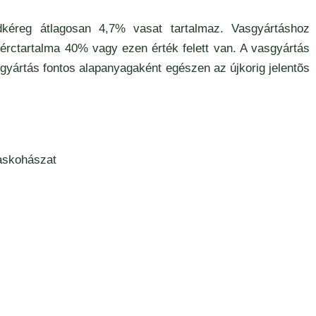
ldkéreg átlagosan 4,7% vasat tartalmaz. Vasgyártáshoz
érctartalma 40% vagy ezen érték felett van. A vasgyártás
rgyártás fontos alapanyagaként egészen az újkorig jelentõs