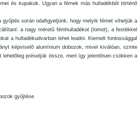
mei és kupakok. Ugyan a fémek más hulladékból történõ
 gyûjtés során odafigyeljünk, hogy melyik fémet vihetjük a
állítani: a nagy méretû fémhulladékot (lomot), a festékkel
kat a hulladékudvarban lehet leadni. Kiemelt fontossággal
ányt képviselõ alumínium dobozok, mivel kiválóan, szinte
lehetõleg préseljük össze, mert így jelentõsen csökken a