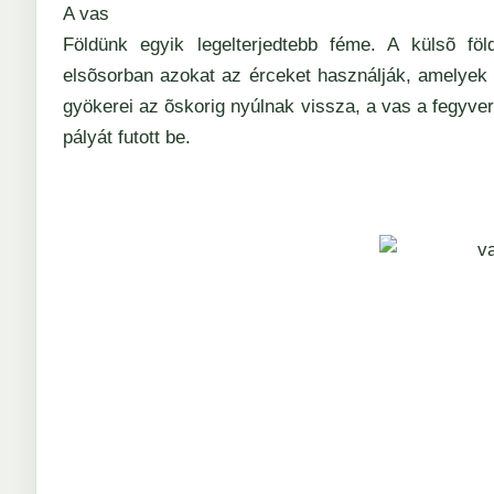
A vas
Földünk egyik legelterjedtebb féme. A külsõ fö
elsõsorban azokat az érceket használják, amelyek 
gyökerei az õskorig nyúlnak vissza, a vas a fegyve
pályát futott be.