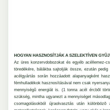
HOGYAN HASZNOSÍTJÁK A SZELEKTÍVEN GYÛ
Az üres konzervdobozokat és egyéb acéllemez-cso
töredékére, bálákba sajtolják össze, ezután pedi
acélgyártás során hozzáadott alapanyagként haszn
fémhulladékok hasznosításával nem csak nyersanyag
mennyiségû energiát is. (1 tonna acél ércbõl tör
szükség, mintha ugyanezt a mennyiséget másodlago
csomagolásokból újraolvasztás után különbözõ 