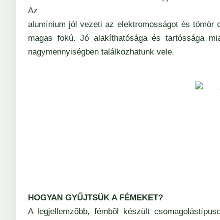
Az
alumínium jól vezeti az elektromosságot és tömör 
magas fokú. Jó alakíthatósága és tartóssága mi
nagymennyiségben találkozhatunk vele.
HOGYAN GYŰJTSÜK A FÉMEKET?
A legjellemzõbb, fémbõl készült csomagolástípuso