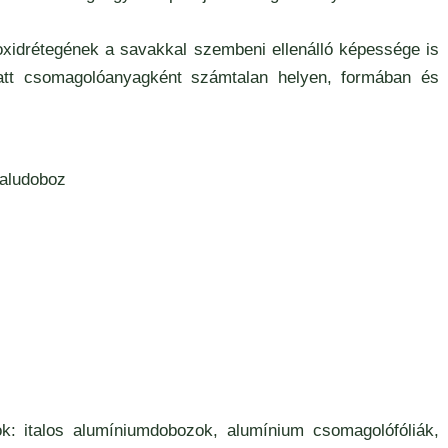
oxidrétegének a savakkal szembeni ellenálló képessége is
att csomagolóanyagként számtalan helyen, formában és
k: italos alumíniumdobozok, alumínium csomagolófóliák,