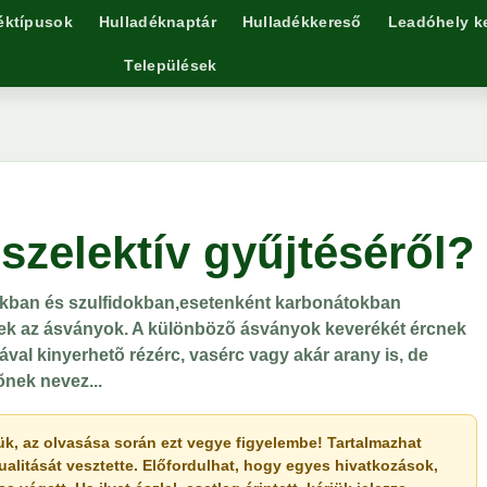
éktípusok
Hulladéknaptár
Hulladékkereső
Leadóhely k
Települések
 szelektív gyűjtéséről?
okban és szulfidokban,esetenként karbonátokban
tek az ásványok. A különbözõ ásványok keverékét ércnek
al kinyerhetõ rézérc, vasérc vagy akár arany is, de
õnek nevez...
érjük, az olvasása során ezt vegye figyelembe! Tartalmazhat
ualitását vesztette. Előfordulhat, hogy egyes hivatkozások,