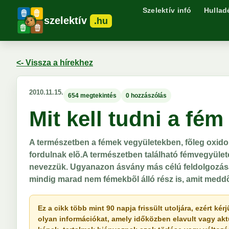
Szelektív infó
Hullad
szelektív
.hu
<- Vissza a hírekhez
2010.11.15.
654 megtekintés
0 hozzászólás
Mit kell tudni a fém
A természetben a fémek vegyületekben, fõleg oxid
fordulnak elõ.A természetben található fémvegyüle
nevezzük. Ugyanazon ásvány más célú feldolgozásáv
mindig marad nem fémekbõl álló rész is, amit medd
Ez a cikk több mint 90 napja frissült utoljára, ezért k
olyan információkat, amely időközben elavult vagy akt