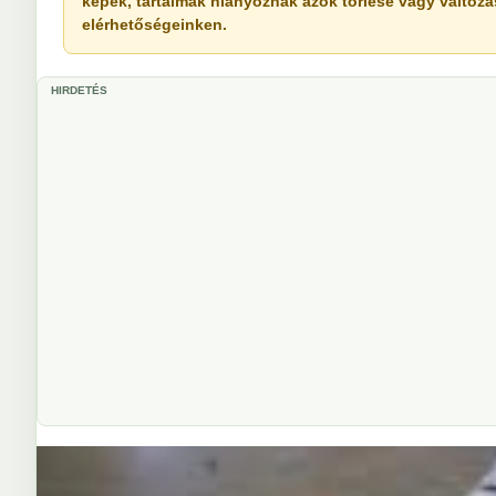
képek, tartalmak hiányoznak azok törlése vagy változása 
elérhetőségeinken.
HIRDETÉS