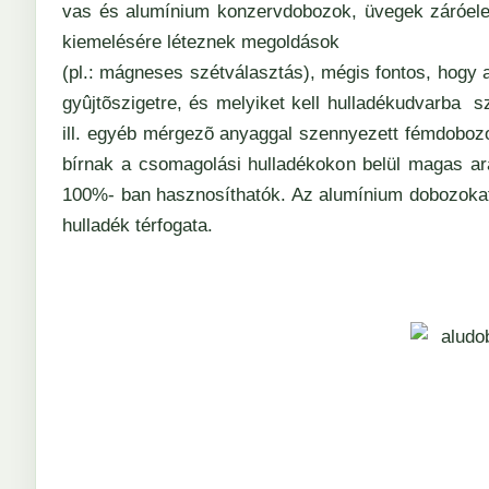
vas és alumínium konzervdobozok, üvegek záróele
kiemelésére léteznek megoldások
(pl.: mágneses szétválasztás), mégis fontos, hogy a
gyûjtõszigetre, és melyiket kell hulladékudvarba sz
ill. egyéb mérgezõ anyaggal szennyezett fémdobozo
bírnak a csomagolási hulladékokon belül magas ar
100%- ban hasznosíthatók. Az alumínium dobozokat 
hulladék térfogata.