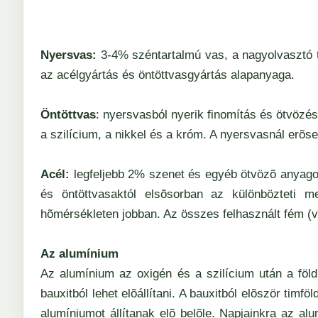
Nyersvas:
3-4% széntartalmú vas, a nagyolvasztó 
az acélgyártás és öntöttvasgyártás alapanyaga.
Öntöttvas
: nyersvasból nyerik finomítás és ötvözés
a szilícium, a nikkel és a króm. A nyersvasnál erõ
Acél:
legfeljebb 2% szenet és egyéb ötvözõ anyagot 
és öntöttvasaktól elsõsorban az különbözteti m
hõmérsékleten jobban. Az összes felhasznált fém (
Az alumínium
Az alumínium az oxigén és a szilícium után a föl
bauxitból lehet elõállítani. A bauxitból elõször timf
alumíniumot állítanak elõ belõle. Napjainkra az a