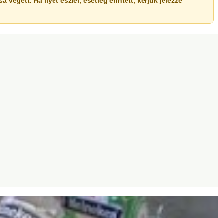
végett. Ha ilyet észlel, esetleg érintett, kérjük jelezze