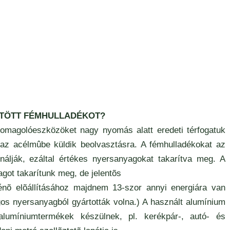
JTÖTT FÉMHULLADÉKOT?
magolóeszközöket nagy nyomás alatt eredeti térfogatuk
g az acélmûbe küldik beolvasztásra. A fémhulladékokat az
álják, ezáltal értékes nyersanyagokat takarítva meg. A
ot takarítunk meg, de jelentõs
ténõ elõállításához majdnem 13-szor annyi energiára van
s nyersanyagból gyártották volna.) A használt alumínium
alumíniumtermékek készülnek, pl. kerékpár-, autó- és