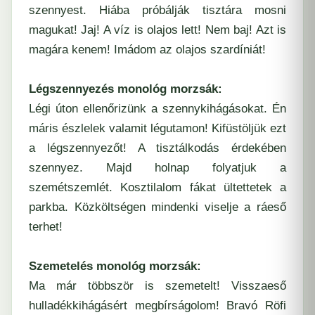
szennyest. Hiába próbálják tisztára mosni
magukat! Jaj! A víz is olajos lett! Nem baj! Azt is
magára kenem! Imádom az olajos szardíniát!
Légszennyezés monológ morzsák:
Légi úton ellenőrizünk a szennykihágásokat. Én
máris észlelek valamit légutamon! Kifüstöljük ezt
a légszennyezőt! A tisztálkodás érdekében
szennyez. Majd holnap folyatjuk a
szemétszemlét. Kosztilalom fákat ültettetek a
parkba. Közköltségen mindenki viselje a ráeső
terhet!
Szemetelés monológ morzsák:
Ma már többször is szemetelt! Visszaeső
hulladékkihágásért megbírságolom! Bravó Röfi