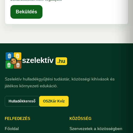
Beküldés
szelektív
.hu
Szelektív hulladékgyűjtési tudástár, közösségi kihívások és
játékos környezeti edukáció.
Hulladékkereső
OSZKár Kvíz
FELFEDEZÉS
KÖZÖSSÉG
Főoldal
Szervezetek a közösségben