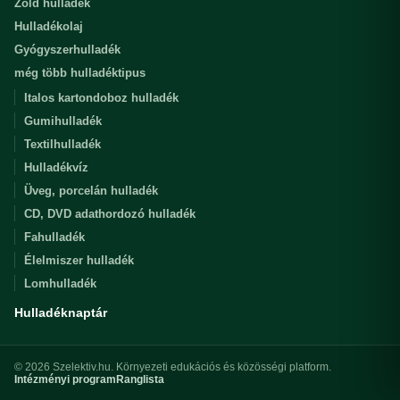
Zöld hulladék
Hulladékolaj
Gyógyszerhulladék
még több hulladéktipus
Italos kartondoboz hulladék
Gumihulladék
Textilhulladék
Hulladékvíz
Üveg, porcelán hulladék
CD, DVD adathordozó hulladék
Fahulladék
Élelmiszer hulladék
Lomhulladék
Hulladéknaptár
© 2026 Szelektiv.hu. Környezeti edukációs és közösségi platform.
Intézményi program
Ranglista