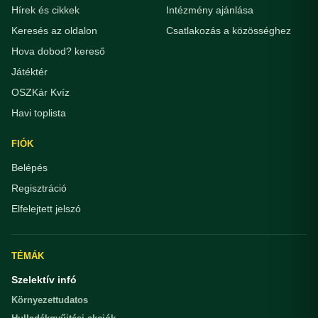
Hírek és cikkek
Intézmény ajánlása
Keresés az oldalon
Csatlakozás a közösséghez
Hova dobod? kereső
Játéktér
OSZKár Kvíz
Havi toplista
FIÓK
Belépés
Regisztráció
Elfelejtett jelszó
TÉMÁK
Szelektív infó
Környezettudatos