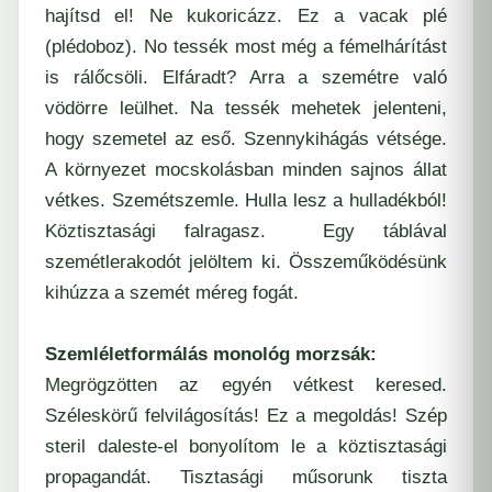
hajítsd el! Ne kukoricázz. Ez a vacak plé
(plédoboz). No tessék most még a fémelhárítást
is rálőcsöli. Elfáradt? Arra a szemétre való
vödörre leülhet. Na tessék mehetek jelenteni,
hogy szemetel az eső. Szennykihágás vétsége.
A környezet mocskolásban minden sajnos állat
vétkes. Szemétszemle. Hulla lesz a hulladékból!
Köztisztasági falragasz. Egy táblával
szemétlerakodót jelöltem ki. Összeműködésünk
kihúzza a szemét méreg fogát.
Szemléletformálás monológ morzsák:
Megrögzötten az egyén vétkest keresed.
Széleskörű felvilágosítás! Ez a megoldás! Szép
steril daleste-el bonyolítom le a köztisztasági
propagandát. Tisztasági műsorunk tiszta