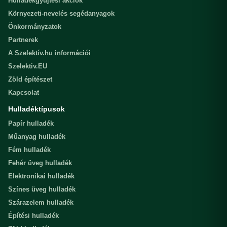
Hulladékgyűjtési akciók
Környezeti-nevelés segédanyagok
Önkormányzatok
Partnerek
A Szelektív.hu információi
Szelektiv.EU
Zöld építészet
Kapcsolat
Hulladéktípusok
Papír hulladék
Műanyag hulladék
Fém hulladék
Fehér üveg hulladék
Elektronikai hulladék
Színes üveg hulladék
Szárazelem hulladék
Építési hulladék