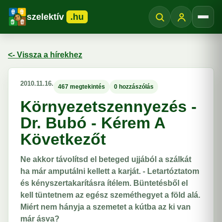
szelektív
.hu
Menü
<- Vissza a hírekhez
2010.11.16.
467 megtekintés
0 hozzászólás
Környezetszennyezés -
Dr. Bubó - Kérem A
Következőt
Ne akkor távolítsd el beteged ujjából a szálkát
ha már amputálni kellett a karját. - Letartóztatom
és kényszertakarításra ítélem. Büntetésből el
kell tüntetnem az egész szeméthegyet a föld alá.
Miért nem hányja a szemetet a kútba az ki van
már ásva?