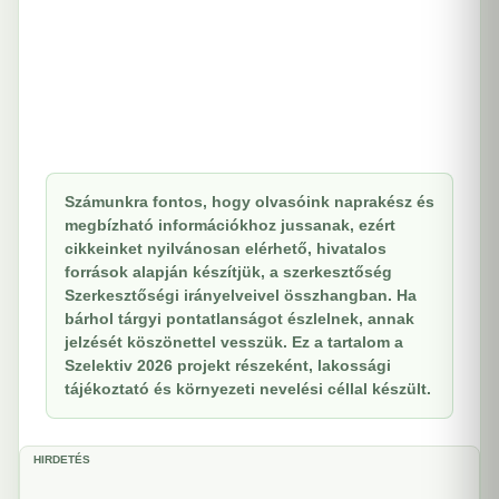
Számunkra fontos, hogy olvasóink naprakész és
megbízható információkhoz jussanak, ezért
cikkeinket nyilvánosan elérhető, hivatalos
források alapján készítjük, a szerkesztőség
Szerkesztőségi irányelveivel összhangban. Ha
bárhol tárgyi pontatlanságot észlelnek, annak
jelzését köszönettel vesszük. Ez a tartalom a
Szelektiv 2026 projekt részeként, lakossági
tájékoztató és környezeti nevelési céllal készült.
HIRDETÉS