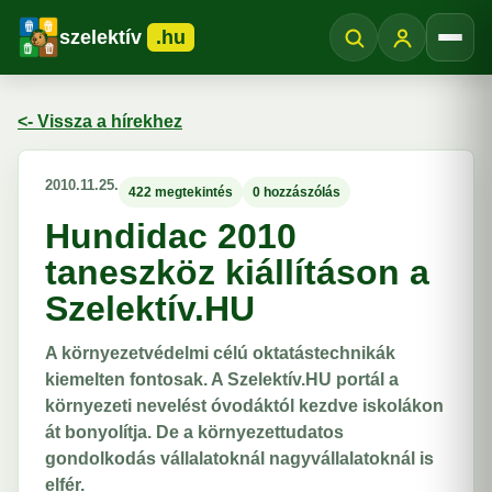
szelektív
.hu
Menü
<- Vissza a hírekhez
2010.11.25.
422 megtekintés
0 hozzászólás
Hundidac 2010
taneszköz kiállításon a
Szelektív.HU
A környezetvédelmi célú oktatástechnikák
kiemelten fontosak. A Szelektív.HU portál a
környezeti nevelést óvodáktól kezdve iskolákon
át bonyolítja. De a környezettudatos
gondolkodás vállalatoknál nagyvállalatoknál is
elfér.