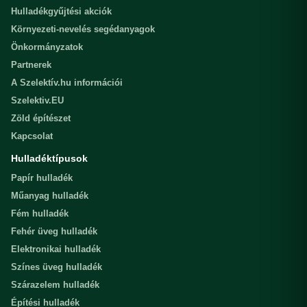
Hulladékgyűjtési akciók
Környezeti-nevelés segédanyagok
Önkormányzatok
Partnerek
A Szelektív.hu információi
Szelektiv.EU
Zöld építészet
Kapcsolat
Hulladéktípusok
Papír hulladék
Műanyag hulladék
Fém hulladék
Fehér üveg hulladék
Elektronikai hulladék
Színes üveg hulladék
Szárazelem hulladék
Építési hulladék