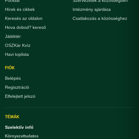
Főoldal
Szervezetek a közösségben
Hírek és cikkek
Intézmény ajánlása
Keresés az oldalon
Csatlakozás a közösséghez
Hova dobod? kereső
Játéktér
OSZKár Kvíz
Havi toplista
FIÓK
Belépés
Regisztráció
Elfelejtett jelszó
TÉMÁK
Szelektív infó
Környezettudatos