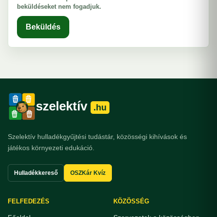
beküldéseket nem fogadjuk.
Beküldés
szelektív
.hu
Szelektív hulladékgyűjtési tudástár, közösségi kihívások és
játékos környezeti edukáció.
Hulladékkereső
OSZKár Kvíz
FELFEDEZÉS
KÖZÖSSÉG