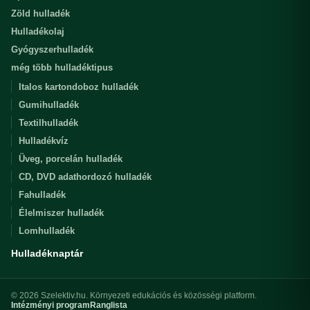
Zöld hulladék
Hulladékolaj
Gyógyszerhulladék
még több hulladéktipus
Italos kartondoboz hulladék
Gumihulladék
Textilhulladék
Hulladékvíz
Üveg, porcelán hulladék
CD, DVD adathordozó hulladék
Fahulladék
Élelmiszer hulladék
Lomhulladék
Hulladéknaptár
© 2026 Szelektiv.hu. Környezeti edukációs és közösségi platform.
Intézményi program
Ranglista