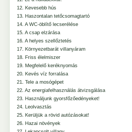
12. Kevesebb hús
13. Haszontalan tetőcsomagtartó
14. A WC-öblítő lecserélése
15. A csap elzárása
16. A helyes szellőztetés
17. Környezetbarát villanyáram
18. Friss élelmiszer
19. Megfelelő keréknyomás
20. Kevés víz forralása
21. Tele a mosógépet
22. Az energiafelhasználás átvizsgálása
23. Használjunk gyorsfőzőedényeket!
24. Leolvasztás
25. Kerüljük a rövid autózásokat!
26. Hazai növények
27. Lekapcsolt villany