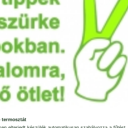
 termosztát
en elterjedt készülék automatikusan szabályozza a fűtést