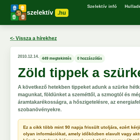
Szelektív infó
Hullad
szelektív
.hu
<- Vissza a hírekhez
2010.12.14.
449 megtekintés
0 hozzászólás
Zöld tippek a szürk
A következő hetekben tippeket adunk a szürke hét
magunkat, földünket a szeméttől, a szmogtól és mé
áramtakarékosságra, a hőszigetelésre, az energiafe
szobanövényekre.
Ez a cikk több mint 90 napja frissült utoljára, ezért k
olyan információkat, amely időközben elavult vagy akt