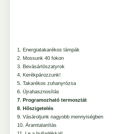
1. Energiatakarékos lámpák
2. Mossunk 40 fokon
3. Bevásárlószatyrok
4. Kerékpározzunk!
5. Takarékos zuhanyrózsa
6. Újrahasznosítás
7. Programozható termosztát
8. Hőszigetelés
9. Vásároljunk nagyobb mennyiségben
10. Áramtalanítás
11. Le a hulladékkal!