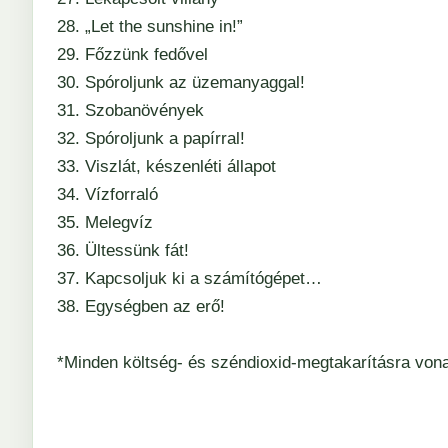
28. „Let the sunshine in!”
29. Főzzünk fedővel
30. Spóroljunk az üzemanyaggal!
31. Szobanövények
32. Spóroljunk a papírral!
33. Viszlát, készenléti állapot
34. Vízforraló
35. Melegvíz
36. Ültessünk fát!
37. Kapcsoljuk ki a számítógépet…
38. Egységben az erő!
*Minden költség- és széndioxid-megtakarításra vona