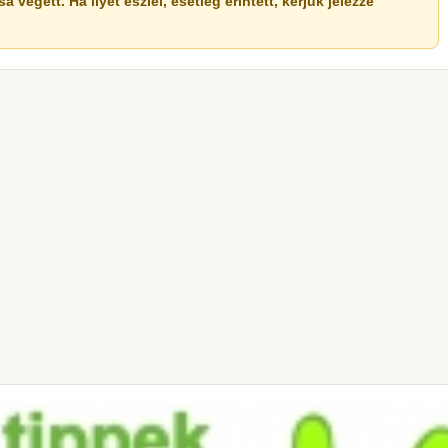
végett. Ha ilyet észlel, esetleg érintett, kérjük jelezze