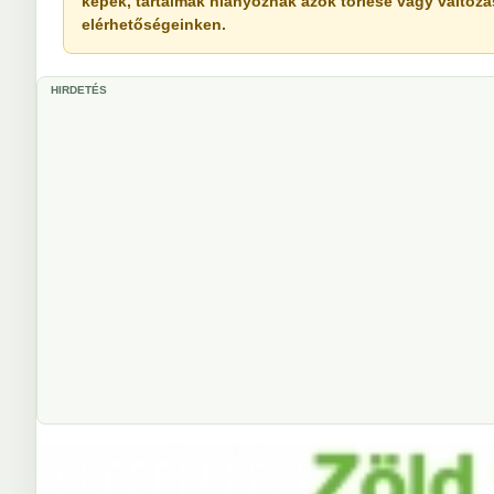
képek, tartalmak hiányoznak azok törlése vagy változása 
elérhetőségeinken.
HIRDETÉS