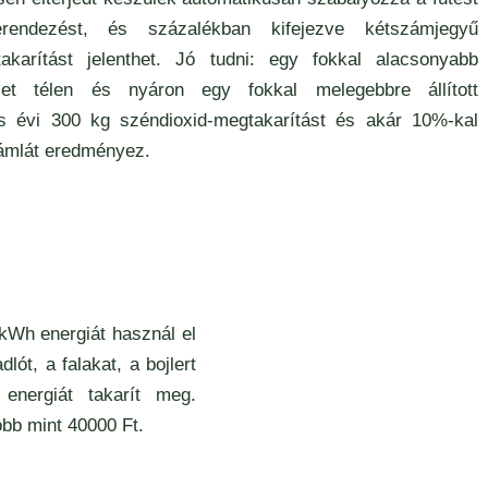
endezést, és százalékban kifejezve kétszámjegyű
takarítást jelenthet. Jó tudni: egy fokkal alacsonyabb
let télen és nyáron egy fokkal melegebbre állított
s évi 300 kg széndioxid-megtakarítást és akár 10%-kal
ámlát eredményez.
kWh energiát használ el
lót, a falakat, a bojlert
energiát takarít meg.
bb mint 40000 Ft.