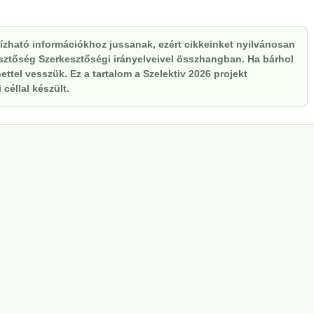
zható információkhoz jussanak, ezért cikkeinket nyilvánosan
kesztőség Szerkesztőségi irányelveivel összhangban. Ha bárhol
ttel vesszük. Ez a tartalom a Szelektiv 2026 projekt
céllal készült.