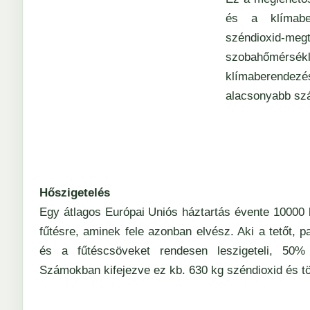
és a klímaber
széndioxid-meg
szobahőmérsék
klímaberendezé
alacsonyabb sz
Hőszigetelés
Egy átlagos Európai Uniós háztartás évente 10000 
fűtésre, aminek fele azonban elvész. Aki a tetőt, pad
és a fűtéscsöveket rendesen leszigeteli, 50% 
Számokban kifejezve ez kb. 630 kg széndioxid és tö