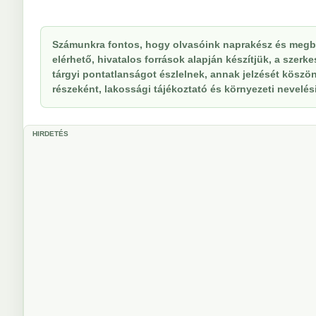
Számunkra fontos, hogy olvasóink naprakész és megbí
elérhető, hivatalos források alapján készítjük, a szer
tárgyi pontatlanságot észlelnek, annak jelzését köszöne
részeként, lakossági tájékoztató és környezeti nevelési 
HIRDETÉS