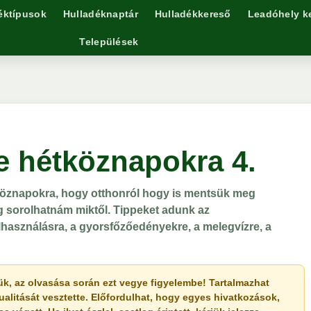
éktípusok
Hulladéknaptár
Hulladékkereső
Leadóhely k
Települések
e hétköznapokra 4.
köznapokra, hogy otthonról hogy is mentsük meg
g sorolhatnám miktől. Tippeket adunk az
lhasználásra, a gyorsfőzőedényekre, a melegvízre, a
érjük, az olvasása során ezt vegye figyelembe! Tartalmazhat
ualitását vesztette. Előfordulhat, hogy egyes hivatkozások,