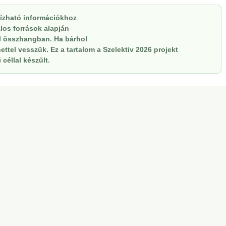
ízható információkhoz
alos források alapján
el összhangban. Ha bárhol
ttel vesszük. Ez a tartalom a Szelektiv 2026 projekt
céllal készült.