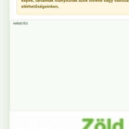
képek, tartalmak hiányoznak azok törlése vagy változása 
elérhetőségeinken.
HIRDETÉS