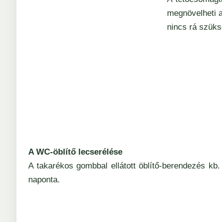
megnövelheti 
nincs rá szüksé
A WC-öblítő lecserélése
A takarékos gombbal ellátott öblítő-berendezés kb. 
naponta.