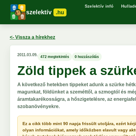
Szelektív infó
Hullad
szelektív
.hu
<- Vissza a hírekhez
2011.03.09.
472 megtekintés
0 hozzászólás
Zöld tippek a szürk
A következő hetekben tippeket adunk a szürke hét
magunkat, földünket a szeméttől, a szmogtól és mé
áramtakarékosságra, a hőszigetelésre, az energiafe
szobanövényekre.
Ez a cikk több mint 90 napja frissült utoljára, ezért k
olyan információkat, amely időközben elavult vagy akt