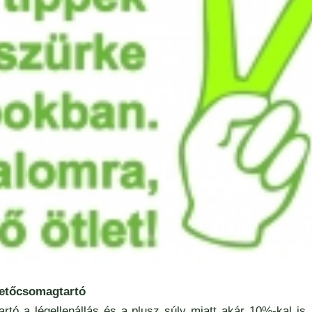
tetőcsomagtartó
rtó a légellenállás és a plusz súly miatt akár 10%-kal is