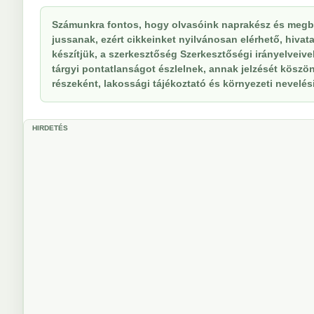
Számunkra fontos, hogy olvasóink naprakész és megb
jussanak, ezért cikkeinket nyilvánosan elérhető, hivat
készítjük, a szerkesztőség Szerkesztőségi irányelveiv
tárgyi pontatlanságot észlelnek, annak jelzését köszöne
részeként, lakossági tájékoztató és környezeti nevelési 
HIRDETÉS