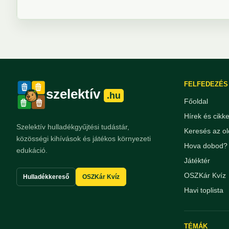
FELFEDEZÉS
szelektív
.hu
Főoldal
Hírek és cikk
Szelektív hulladékgyűjtési tudástár,
Keresés az ol
közösségi kihívások és játékos környezeti
Hova dobod? 
edukáció.
Játéktér
OSZKár Kvíz
Hulladékkereső
OSZKár Kvíz
Havi toplista
TÉMÁK