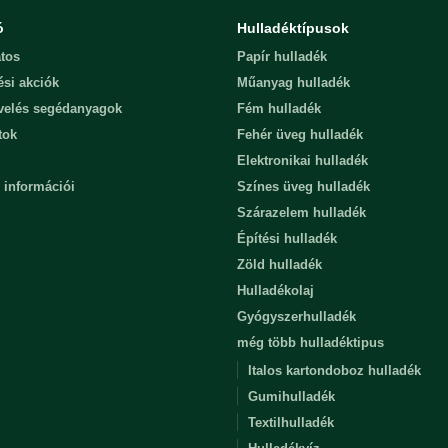
ó
Hulladéktípusok
tos
Papír hulladék
ési akciók
Műanyag hulladék
evelés segédanyagok
Fém hulladék
tok
Fehér üveg hulladék
Elektronikai hulladék
 információi
Színes üveg hulladék
Szárazelem hulladék
Építési hulladék
Zöld hulladék
Hulladékolaj
Gyógyszerhulladék
még több hulladéktipus
Italos kartondoboz hulladék
Gumihulladék
Textilhulladék