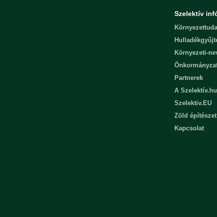
Szelektív inf
Környezettuda
Hulladékgyűjt
Környezeti-n
Önkormányza
Partnerek
A Szelektív.hu
Szelektiv.EU
Zöld építészet
Kapcsolat