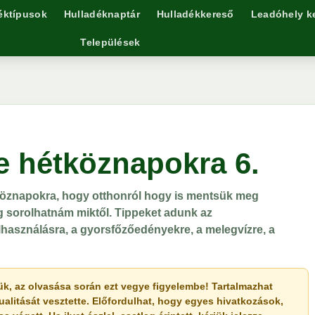
éktípusok
Hulladéknaptár
Hulladékkereső
Leadóhely k
Települések
e hétköznapokra 6.
köznapokra, hogy otthonról hogy is mentsük meg
g sorolhatnám miktől. Tippeket adunk az
lhasználásra, a gyorsfőzőedényekre, a melegvízre, a
érjük, az olvasása során ezt vegye figyelembe! Tartalmazhat
ualitását vesztette. Előfordulhat, hogy egyes hivatkozások,