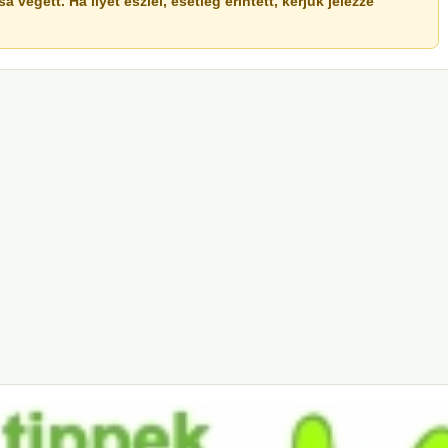
végett. Ha ilyet észlel, esetleg érintett, kérjük jelezze