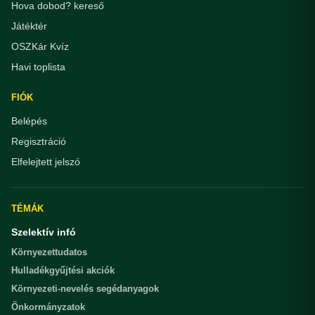
Hova dobod? kereső
Játéktér
OSZKár Kvíz
Havi toplista
FIÓK
Belépés
Regisztráció
Elfelejtett jelszó
TÉMÁK
Szelektív infó
Környezettudatos
Hulladékgyűjtési akciók
Környezeti-nevelés segédanyagok
Önkormányzatok