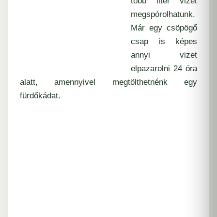
több liter vizet
megspórolhatunk.
Már egy csöpögő
csap is képes
annyi vizet
elpazarolni 24 óra
alatt, amennyivel megtölthetnénk egy
fürdőkádat.