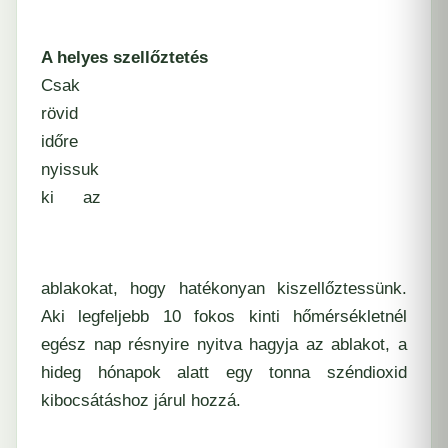
A helyes szellőztetés
Csak
rövid
időre
nyissuk
ki az
ablakokat, hogy hatékonyan kiszellőztessünk.
Aki legfeljebb 10 fokos kinti hőmérsékletnél
egész nap résnyire nyitva hagyja az ablakot, a
hideg hónapok alatt egy tonna széndioxid
kibocsátáshoz járul hozzá.