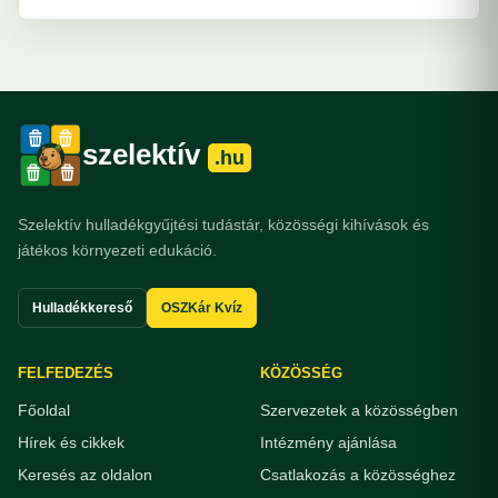
szelektív
.hu
Szelektív hulladékgyűjtési tudástár, közösségi kihívások és
játékos környezeti edukáció.
Hulladékkereső
OSZKár Kvíz
FELFEDEZÉS
KÖZÖSSÉG
Főoldal
Szervezetek a közösségben
Hírek és cikkek
Intézmény ajánlása
Keresés az oldalon
Csatlakozás a közösséghez