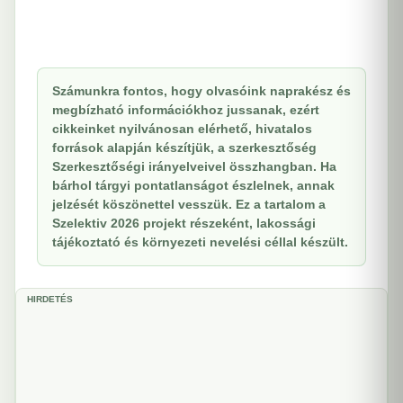
Számunkra fontos, hogy olvasóink naprakész és
megbízható információkhoz jussanak, ezért
cikkeinket nyilvánosan elérhető, hivatalos
források alapján készítjük, a szerkesztőség
Szerkesztőségi irányelveivel összhangban. Ha
bárhol tárgyi pontatlanságot észlelnek, annak
jelzését köszönettel vesszük. Ez a tartalom a
Szelektiv 2026 projekt részeként, lakossági
tájékoztató és környezeti nevelési céllal készült.
HIRDETÉS