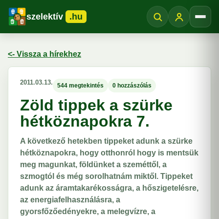
szelektív
.hu
Menü
<- Vissza a hírekhez
2011.03.13.
544 megtekintés
0 hozzászólás
Zöld tippek a szürke
hétköznapokra 7.
A következő hetekben tippeket adunk a szürke
hétköznapokra, hogy otthonról hogy is mentsük
meg magunkat, földünket a szeméttől, a
szmogtól és még sorolhatnám miktől. Tippeket
adunk az áramtakarékosságra, a hőszigetelésre,
az energiafelhasználásra, a
gyorsfőzőedényekre, a melegvízre, a