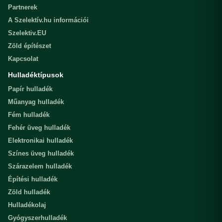
Partnerek
A Szelektív.hu információi
Szelektiv.EU
Zöld építészet
Kapcsolat
Hulladéktípusok
Papír hulladék
Műanyag hulladék
Fém hulladék
Fehér üveg hulladék
Elektronikai hulladék
Színes üveg hulladék
Szárazelem hulladék
Építési hulladék
Zöld hulladék
Hulladékolaj
Gyógyszerhulladék