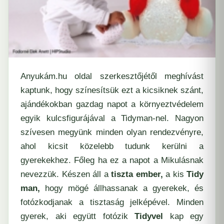
Anyukám.hu oldal szerkesztőjétől meghívást
kaptunk, hogy színesítsük ezt a kicsiknek szánt,
ajándékokban gazdag napot a környeztvédelem
egyik kulcsfigurájával a Tidyman-nel. Nagyon
szívesen megyünk minden olyan rendezvényre,
ahol kicsit közelebb tudunk kerülni a
gyerekekhez. Főleg ha ez a napot a Mikulásnak
nevezzük. Készen áll a
tiszta ember,
a kis
Tidy
man,
hogy mögé állhassanak a gyerekek, és
fotózkodjanak a tisztaság jelképével. Minden
gyerek, aki együtt fotózik
Tidyvel
kap egy