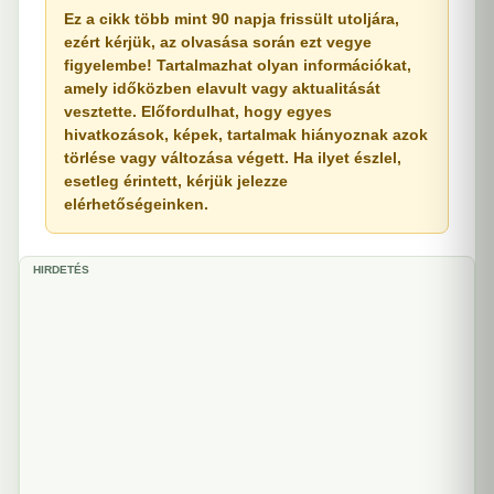
Ez a cikk több mint 90 napja frissült utoljára,
ezért kérjük, az olvasása során ezt vegye
figyelembe! Tartalmazhat olyan információkat,
amely időközben elavult vagy aktualitását
vesztette. Előfordulhat, hogy egyes
hivatkozások, képek, tartalmak hiányoznak azok
törlése vagy változása végett. Ha ilyet észlel,
esetleg érintett, kérjük jelezze
elérhetőségeinken.
HIRDETÉS