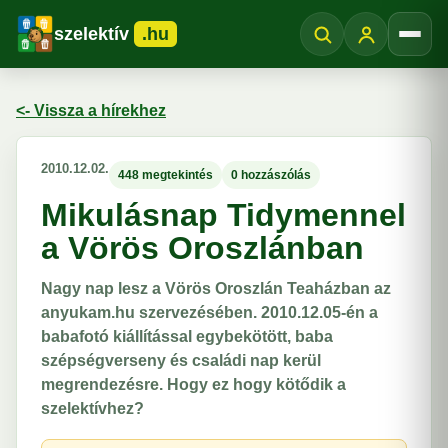
szelektív
.hu
Menü
<- Vissza a hírekhez
2010.12.02.
448 megtekintés
0 hozzászólás
Mikulásnap Tidymennel
a Vörös Oroszlánban
Nagy nap lesz a Vörös Oroszlán Teaházban az
anyukam.hu szervezésében. 2010.12.05-én a
babafotó kiállítással egybekötött, baba
szépségverseny és családi nap kerül
megrendezésre. Hogy ez hogy kötődik a
szelektívhez?