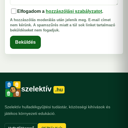
Elfogadom a
hozzászólási szabályzatot
.
A hozzászólás moderálás után jelenik meg. E-mail címet
nem kérünk. A spamszűrés miatt a túl sok linket tartalmazó
beküldéseket nem fogadjuk.
Beküldés
szelektív
.hu
Szelektív hulladékgyűjtési tudástár, közösségi kihívások és
játékos környezeti edukáció.