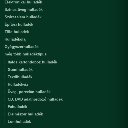
Elektronikai hulladék
Színes üveg hulladék
Szárazelem hulladék
Építési hulladék
Zöld hulladék
Hulladékolaj
Gyógyszerhulladék
még több hulladéktipus
Italos kartondoboz hulladék
Gumihulladék
Textilhulladék
Hulladékvíz
Üveg, porcelán hulladék
CD, DVD adathordozó hulladék
Fahulladék
Élelmiszer hulladék
Lomhulladék