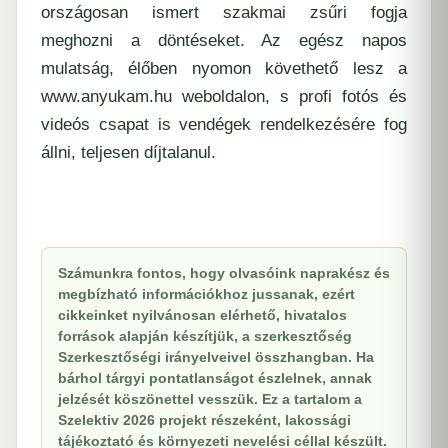
országosan ismert szakmai zsűri fogja
meghozni a döntéseket. Az egész napos
mulatság, élőben nyomon követhető lesz a
www.anyukam.hu weboldalon, s profi fotós és
videós csapat is vendégek rendelkezésére fog
állni, teljesen díjtalanul.
Számunkra fontos, hogy olvasóink naprakész és
megbízható információkhoz jussanak, ezért
cikkeinket nyilvánosan elérhető, hivatalos
források alapján készítjük, a szerkesztőség
Szerkesztőségi irányelveivel összhangban. Ha
bárhol tárgyi pontatlanságot észlelnek, annak
jelzését köszönettel vesszük. Ez a tartalom a
Szelektiv 2026 projekt részeként, lakossági
tájékoztató és környezeti nevelési céllal készült.