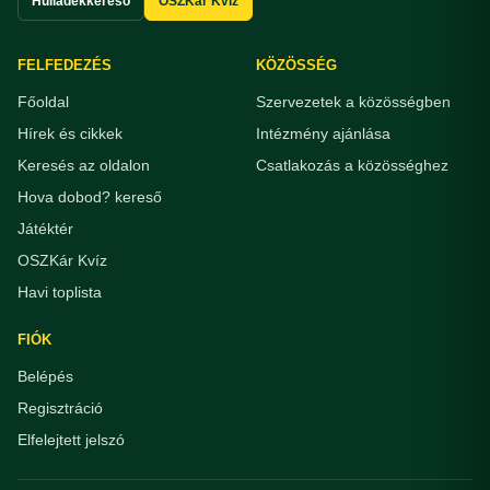
Hulladékkereső
OSZKár Kvíz
FELFEDEZÉS
KÖZÖSSÉG
Főoldal
Szervezetek a közösségben
Hírek és cikkek
Intézmény ajánlása
Keresés az oldalon
Csatlakozás a közösséghez
Hova dobod? kereső
Játéktér
OSZKár Kvíz
Havi toplista
FIÓK
Belépés
Regisztráció
Elfelejtett jelszó