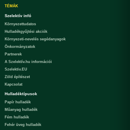
TÉMÁK
Szelektív infó
Környezettudatos
Hulladékgyűjtési akciók
Környezeti-nevelés segédanyagok
Önkormányzatok
Partnerek
A Szelektív.hu információi
Szelektiv.EU
Zöld építészet
Kapcsolat
Hulladéktípusok
Papír hulladék
Műanyag hulladék
Fém hulladék
Fehér üveg hulladék