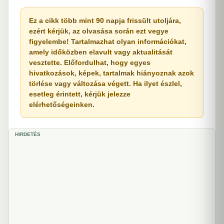
Ez a cikk több mint 90 napja frissült utoljára,
ezért kérjük, az olvasása során ezt vegye
figyelembe! Tartalmazhat olyan információkat,
amely időközben elavult vagy aktualitását
vesztette. Előfordulhat, hogy egyes
hivatkozások, képek, tartalmak hiányoznak azok
törlése vagy változása végett. Ha ilyet észlel,
esetleg érintett, kérjük jelezze
elérhetőségeinken.
HIRDETÉS