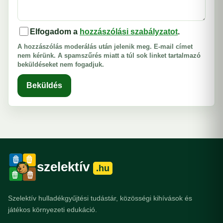
Elfogadom a
hozzászólási szabályzatot
.
A hozzászólás moderálás után jelenik meg. E-mail címet
nem kérünk. A spamszűrés miatt a túl sok linket tartalmazó
beküldéseket nem fogadjuk.
Beküldés
szelektív
.hu
Szelektív hulladékgyűjtési tudástár, közösségi kihívások és
játékos környezeti edukáció.