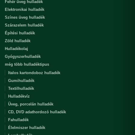
Fehér üveg hulladék
Elektronikai hulladék
Színes üveg hulladék
Szárazelem hulladék
Építési hulladék
Zöld hulladék
Hulladékolaj
Gyógyszerhulladék
még több hulladéktipus
Italos kartondoboz hulladék
Gumihulladék
Textilhulladék
Hulladékvíz
Üveg, porcelán hulladék
CD, DVD adathordozó hulladék
Fahulladék
Élelmiszer hulladék