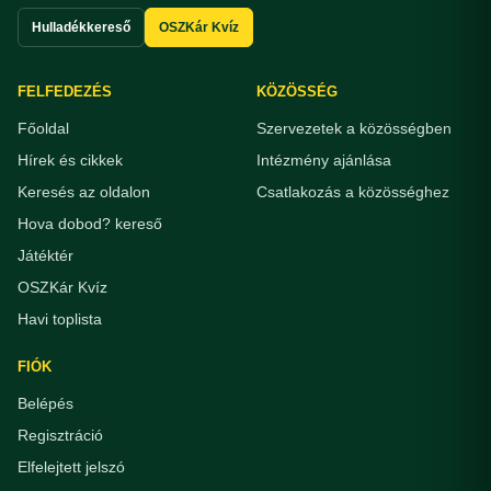
Hulladékkereső
OSZKár Kvíz
FELFEDEZÉS
KÖZÖSSÉG
Főoldal
Szervezetek a közösségben
Hírek és cikkek
Intézmény ajánlása
Keresés az oldalon
Csatlakozás a közösséghez
Hova dobod? kereső
Játéktér
OSZKár Kvíz
Havi toplista
FIÓK
Belépés
Regisztráció
Elfelejtett jelszó