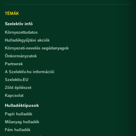
TÉMÁK
Szelektív infó
Környezettudatos
Hulladékgyűjtési akciók
Környezeti-nevelés segédanyagok
Önkormányzatok
Partnerek
A Szelektív.hu információi
Szelektiv.EU
Zöld építészet
Kapcsolat
Hulladéktípusok
Papír hulladék
Műanyag hulladék
Fém hulladék