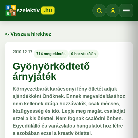
szelektív
.hu
Menü
<- Vissza a hírekhez
2010.12.17.
714 megtekintés
0 hozzászólás
Gyönyörködtető
árnyjáték
Környezetbarát karácsonyi fény ötletét adjuk
ajándékként Önöknek. Ennek megvalósításához
nem kellenek drága hozzávalók, csak mécses,
kézügyesség és idő. Lepje meg magát, családját
ezzel a kis ötlettel. Nem fognak csalódni önben.
Egyedülálló és varázslatos hangulatot hoz létre
a szobában ezzel a kreatív ötlettel.