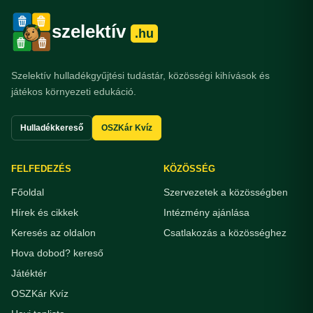
szelektív
.hu
Szelektív hulladékgyűjtési tudástár, közösségi kihívások és
játékos környezeti edukáció.
Hulladékkereső
OSZKár Kvíz
FELFEDEZÉS
KÖZÖSSÉG
Főoldal
Szervezetek a közösségben
Hírek és cikkek
Intézmény ajánlása
Keresés az oldalon
Csatlakozás a közösséghez
Hova dobod? kereső
Játéktér
OSZKár Kvíz