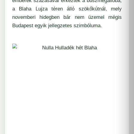
emberek százasával érkeztek a buszmegállóba,
a Blaha Lujza téren álló szökőkútnál, mely
novemberi hidegben bár nem üzemel mégis
Budapest egyik jellegzetes szimbóluma.