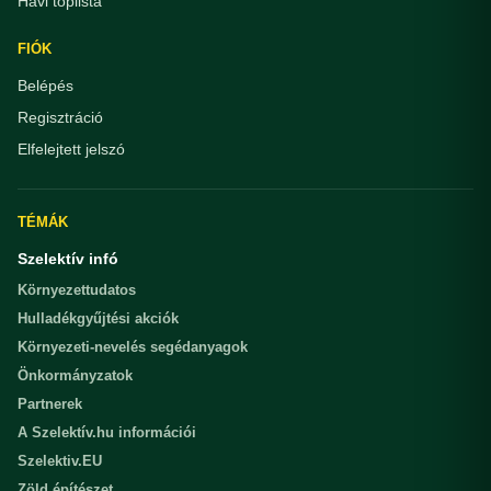
Havi toplista
FIÓK
Belépés
Regisztráció
Elfelejtett jelszó
TÉMÁK
Szelektív infó
Környezettudatos
Hulladékgyűjtési akciók
Környezeti-nevelés segédanyagok
Önkormányzatok
Partnerek
A Szelektív.hu információi
Szelektiv.EU
Zöld építészet