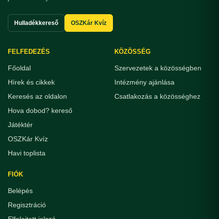
Hulladékkereső
OSZKár Kvíz
FELFEDEZÉS
KÖZÖSSÉG
Főoldal
Szervezetek a közösségben
Hírek és cikkek
Intézmény ajánlása
Keresés az oldalon
Csatlakozás a közösséghez
Hova dobod? kereső
Játéktér
OSZKár Kvíz
Havi toplista
FIÓK
Belépés
Regisztráció
Elfelejtett jelszó