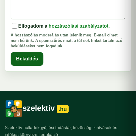
Elfogadom a
hozzászólási szabályzatot
.
A hozzászólás moderálás után jelenik meg. E-mail címet
nem kérünk. A spamszűrés miatt a túl sok linket tartalmazó
beküldéseket nem fogadjuk.
Beküldés
szelektív
.hu
Szelektív hulladékgyűjtési tudástár, közösségi kihívások és
játékos környezeti edukáció.