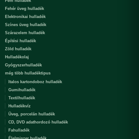
Fém hulladék
Fehér üveg hulladék
Elektronikai hulladék
Színes üveg hulladék
Szárazelem hulladék
Építési hulladék
Zöld hulladék
Hulladékolaj
Gyógyszerhulladék
még több hulladéktipus
Italos kartondoboz hulladék
Gumihulladék
Textilhulladék
Hulladékvíz
Üveg, porcelán hulladék
CD, DVD adathordozó hulladék
Fahulladék
Élelmiszer hulladék