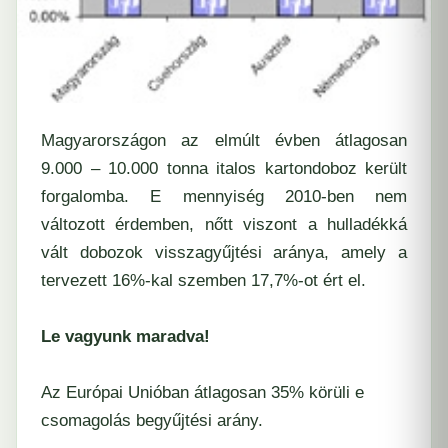
Magyarországon az elmúlt évben átlagosan
9.000 – 10.000 tonna italos kartondoboz került
forgalomba. E mennyiség 2010-ben nem
változott érdemben, nőtt viszont a hulladékká
vált dobozok visszagyűjtési aránya, amely a
tervezett 16%-kal szemben 17,7%-ot ért el.
Le vagyunk maradva!
Az
Európai Unióban
átlagosan 35% körüli e
csomagolás begyűjtési arány.