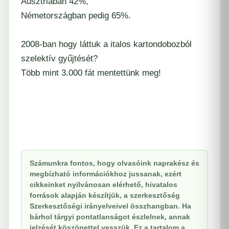
Ausztriában 42%,
Németországban pedig 65%.
2008-ban hogy láttuk a italos kartondobozból
szelektív gyűjtését?
Több mint 3.000 fát mentettünk meg!
Számunkra fontos, hogy olvasóink naprakész és
megbízható információkhoz jussanak, ezért
cikkeinket nyilvánosan elérhető, hivatalos
források alapján készítjük, a szerkesztőség
Szerkesztőségi irányelveivel összhangban. Ha
bárhol tárgyi pontatlanságot észlelnek, annak
jelzését köszönettel vesszük. Ez a tartalom a