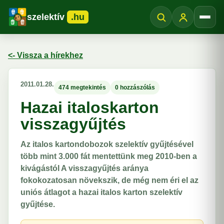
szelektív
.hu
Menü
<- Vissza a hírekhez
2011.01.28.
474 megtekintés
0 hozzászólás
Hazai italoskarton
visszagyűjtés
Az italos kartondobozok szelektív gyűjtésével
több mint 3.000 fát mentettünk meg 2010-ben a
kivágástól A visszagyűjtés aránya
fokokozatosan növekszik, de még nem éri el az
uniós átlagot a hazai italos karton szelektív
gyűjtése.