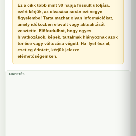
Ez a cikk több mint 90 napja frissült utoljára,
ezért kérjük, az olvasása során ezt vegye
figyelembe! Tartalmazhat olyan információkat,
amely időközben elavult vagy aktualitását
vesztette. Előfordulhat, hogy egyes
hivatkozások, képek, tartalmak hiányoznak azok
törlése vagy változása végett. Ha ilyet észlel,
esetleg érintett, kérjük jelezze
elérhetőségeinken.
HIRDETÉS