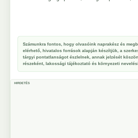
Számunkra fontos, hogy olvasóink naprakész és megbí
elérhető, hivatalos források alapján készítjük, a szer
tárgyi pontatlanságot észlelnek, annak jelzését köszöne
részeként, lakossági tájékoztató és környezeti nevelési 
HIRDETÉS