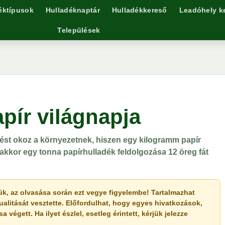
éktípusok
Hulladéknaptár
Hulladékkereső
Leadóhely k
Települések
apír világnapja
ést okoz a környezetnek, hiszen egy kilogramm papír
akkor egy tonna papírhulladék feldolgozása 12 öreg fát
érjük, az olvasása során ezt vegye figyelembe! Tartalmazhat
ualitását vesztette. Előfordulhat, hogy egyes hivatkozások,
végett. Ha ilyet észlel, esetleg érintett, kérjük jelezze