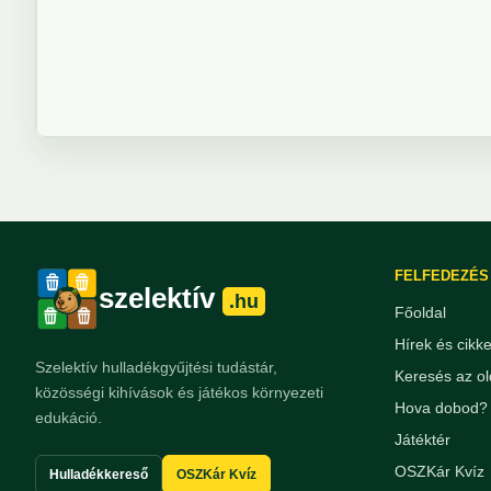
FELFEDEZÉS
szelektív
.hu
Főoldal
Hírek és cikk
Szelektív hulladékgyűjtési tudástár,
Keresés az ol
közösségi kihívások és játékos környezeti
Hova dobod? 
edukáció.
Játéktér
OSZKár Kvíz
Hulladékkereső
OSZKár Kvíz