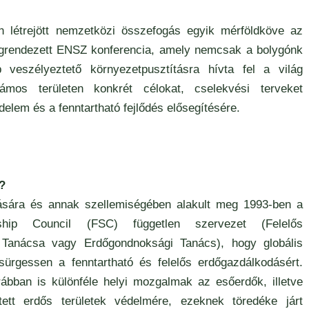
 létrejött nemzetközi összefogás egyik mérföldköve az
grendezett ENSZ konferencia, amely nemcsak a bolygónk
 veszélyeztető környezetpusztításra hívta fel a világ
ámos területen konkrét célokat, cselekvési terveket
elem és a fenntartható fejlődés elősegítésére.
?
ására és annak szellemiségében alakult meg 1993-ben a
ship Council (FSC) független szervezet (Felelős
 Tanácsa vagy Erdőgondnoksági Tanács), hogy globális
 sürgessen a fenntartható és felelős erdőgazdálkodásért.
ábban is különféle helyi mozgalmak az esőerdők, illetve
ett erdős területek védelmére, ezeknek töredéke járt