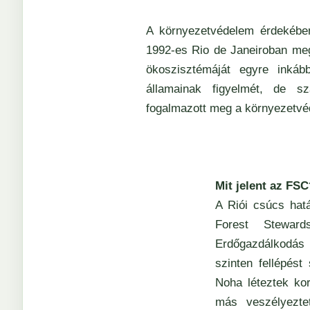
A környezetvédelem érdekében
1992-es Rio de Janeiroban me
ökoszisztémáját egyre inkább
államainak figyelmét, de sz
fogalmazott meg a környezetvéd
Mit jelent az FSC
A Riói csúcs hat
Forest Steward
Erdőgazdálkodás
szinten fellépést
Noha léteztek kor
más veszélyeztet