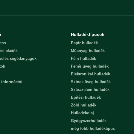
ó
Hulladéktípusok
tos
Papír hulladék
ési akciók
Műanyag hulladék
evelés segédanyagok
Fém hulladék
tok
Fehér üveg hulladék
Elektronikai hulladék
 információi
Színes üveg hulladék
Szárazelem hulladék
Építési hulladék
Zöld hulladék
Hulladékolaj
Gyógyszerhulladék
még több hulladéktipus