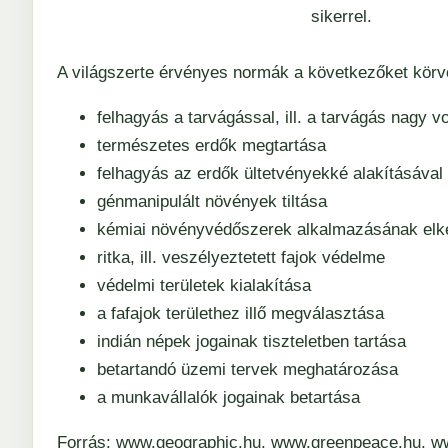
sikerrel.
A világszerte érvényes normák a következőket körv
felhagyás a tarvágással, ill. a tarvágás nagy
természetes erdők megtartása
felhagyás az erdők ültetvényekké alakításával
génmanipulált növények tiltása
kémiai növényvédőszerek alkalmazásának elk
ritka, ill. veszélyeztetett fajok védelme
védelmi területek kialakítása
a fafajok területhez illő megválasztása
indián népek jogainak tiszteletben tartása
betartandó üzemi tervek meghatározása
a munkavállalók jogainak betartása
Forrás: www.geographic.hu, www.greenpeace.hu, ww