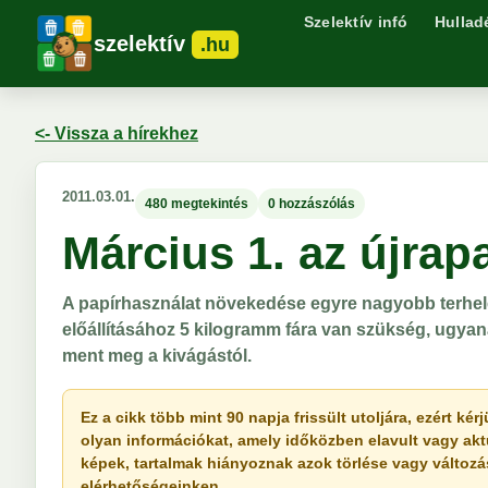
Szelektív infó
Hullad
szelektív
.hu
<- Vissza a hírekhez
2011.03.01.
480 megtekintés
0 hozzászólás
Március 1. az újrap
A papírhasználat növekedése egyre nagyobb terhel
előállításához 5 kilogramm fára van szükség, ugyan
ment meg a kivágástól.
Ez a cikk több mint 90 napja frissült utoljára, ezért k
olyan információkat, amely időközben elavult vagy akt
képek, tartalmak hiányoznak azok törlése vagy változása 
elérhetőségeinken.