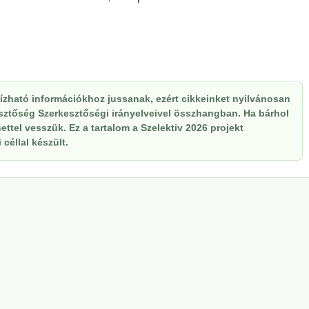
zható információkhoz jussanak, ezért cikkeinket nyilvánosan
kesztőség Szerkesztőségi irányelveivel összhangban. Ha bárhol
ttel vesszük. Ez a tartalom a Szelektiv 2026 projekt
céllal készült.