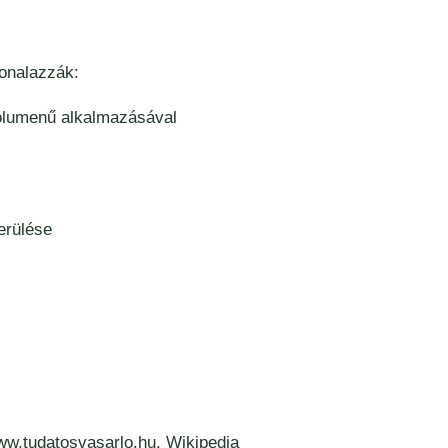
onalazzák:
 volumenű alkalmazásával
erülése
w.tudatosvasarlo.hu, Wikipedia