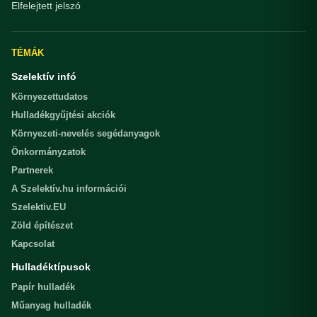
Elfelejtett jelszó
TÉMÁK
Szelektív infó
Környezettudatos
Hulladékgyűjtési akciók
Környezeti-nevelés segédanyagok
Önkormányzatok
Partnerek
A Szelektív.hu információi
Szelektiv.EU
Zöld építészet
Kapcsolat
Hulladéktípusok
Papír hulladék
Műanyag hulladék