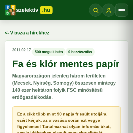
szelektív
.hu
Menü
<- Vissza a hírekhez
2011.02.17.
500 megtekintés
0 hozzászólás
Fa és klór mentes papír
Magyarországon jelenleg három területen
(Mecsek, Nyírség, Somogy) összesen mintegy
140 ezer hektáron folyik FSC minősítésű
erdőgazdálkodás.
Ez a cikk több mint 90 napja frissült utoljára,
ezért kérjük, az olvasása során ezt vegye
figyelembe! Tartalmazhat olyan információkat,
amely időközben elavult vagy aktualitását