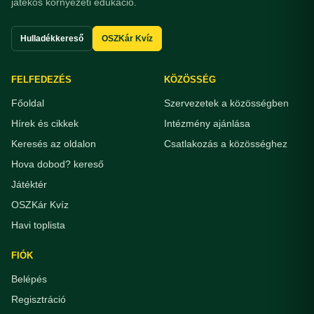
játékos környezeti edukáció.
Hulladékkereső
OSZKár Kvíz
FELFEDEZÉS
KÖZÖSSÉG
Főoldal
Szervezetek a közösségben
Hírek és cikkek
Intézmény ajánlása
Keresés az oldalon
Csatlakozás a közösséghez
Hova dobod? kereső
Játéktér
OSZKár Kvíz
Havi toplista
FIÓK
Belépés
Regisztráció