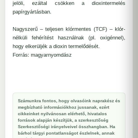
jelöli, ezáltal csökken a dioxintermelés
papírgyártásban.
Nagyszerű – teljesen klórmentes (TCF) – klór-
nélküli fehérítést használnak (pl. oxigénnel),
hogy elkerüljék a dioxin termelődését.
Forrás:
magyarnyomdász
Számunkra fontos, hogy olvasóink naprakész és
megbízható információkhoz jussanak, ezért
cikkeinket nyilvánosan elérhető, hivatalos
források alapján készítjük, a szerkesztőség
Szerkesztőségi irányelveivel összhangban. Ha
bárhol tárgyi pontatlanságot észlelnek, annak