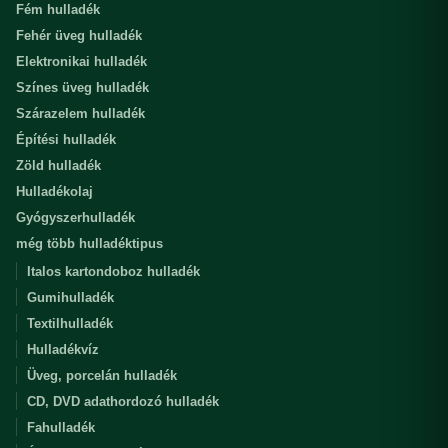
Fém hulladék
Fehér üveg hulladék
Elektronikai hulladék
Színes üveg hulladék
Szárazelem hulladék
Építési hulladék
Zöld hulladék
Hulladékolaj
Gyógyszerhulladék
még több hulladéktipus
Italos kartondoboz hulladék
Gumihulladék
Textilhulladék
Hulladékvíz
Üveg, porcelán hulladék
CD, DVD adathordozó hulladék
Fahulladék