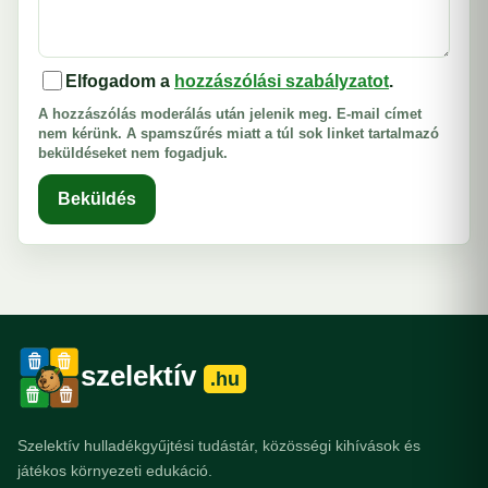
Elfogadom a
hozzászólási szabályzatot
.
A hozzászólás moderálás után jelenik meg. E-mail címet
nem kérünk. A spamszűrés miatt a túl sok linket tartalmazó
beküldéseket nem fogadjuk.
Beküldés
szelektív
.hu
Szelektív hulladékgyűjtési tudástár, közösségi kihívások és
játékos környezeti edukáció.