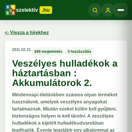
szelektív
.hu
Menü
<- Vissza a hírekhez
2011.02.21.
699 megtekintés
0 hozzászólás
Veszélyes hulladékok a
háztartásban :
Akkumulátorok 2.
Mindennapi életünkben számos olyan terméket
használunk, amelyek veszélyes anyagokat
tartalmaznak. Miután ezeket külön kell gyűjteni,
biztonságos helyen is kell tárolni. A veszélyes
hulladékok a kijelölt hulladékudvarokban
leadhatók. Évente legalább egy alkalommal az