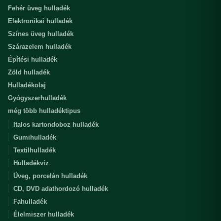
Fehér üveg hulladék
Elektronikai hulladék
Színes üveg hulladék
Szárazelem hulladék
Építési hulladék
Zöld hulladék
Hulladékolaj
Gyógyszerhulladék
még több hulladéktipus
Italos kartondoboz hulladék
Gumihulladék
Textilhulladék
Hulladékvíz
Üveg, porcelán hulladék
CD, DVD adathordozó hulladék
Fahulladék
Élelmiszer hulladék