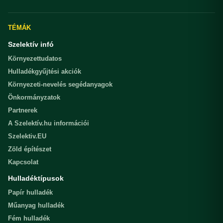
TÉMÁK
Szelektív infó
Környezettudatos
Hulladékgyűjtési akciók
Környezeti-nevelés segédanyagok
Önkormányzatok
Partnerek
A Szelektív.hu információi
Szelektiv.EU
Zöld építészet
Kapcsolat
Hulladéktípusok
Papír hulladék
Műanyag hulladék
Fém hulladék