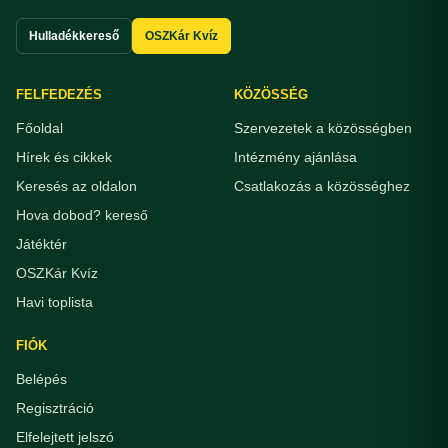
Hulladékkereső
OSZKár Kvíz
FELFEDEZÉS
KÖZÖSSÉG
Főoldal
Szervezetek a közösségben
Hírek és cikkek
Intézmény ajánlása
Keresés az oldalon
Csatlakozás a közösséghez
Hova dobod? kereső
Játéktér
OSZKár Kvíz
Havi toplista
FIÓK
Belépés
Regisztráció
Elfelejtett jelszó