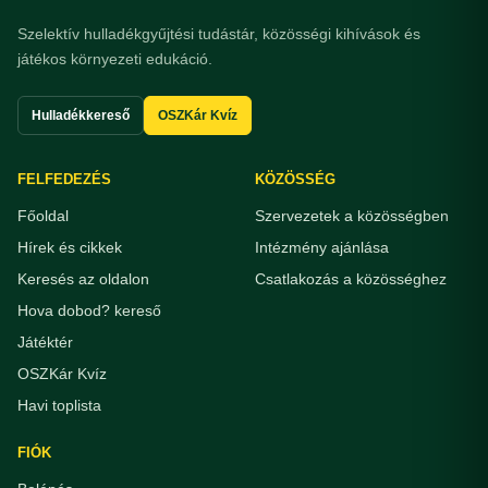
Szelektív hulladékgyűjtési tudástár, közösségi kihívások és
játékos környezeti edukáció.
Hulladékkereső
OSZKár Kvíz
FELFEDEZÉS
KÖZÖSSÉG
Főoldal
Szervezetek a közösségben
Hírek és cikkek
Intézmény ajánlása
Keresés az oldalon
Csatlakozás a közösséghez
Hova dobod? kereső
Játéktér
OSZKár Kvíz
Havi toplista
FIÓK