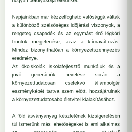
hogyan befolyásolja életünket.
Napjainkban már kézzelfogható valósággá váltak
a különböző szélsőséges időjárási viszonyok, a
rengeteg csapadék és az egymást érő légköri
frontok megjelenése, azaz a klímaváltozás.
Mindez bizonyíthatóan a környezetszennyezés
eredménye.
Az ökoiskolák iskolafejlesztő munkájuk és a
jövő generációk nevelése során a
környezettudatosan cselekvő állampolgár
eszményképét tartva szem előtt, hozzájárulnak
a környezettudatosabb életvitel kialakításához.
A föld ásványanyag készletének kizsigerelésén
túl ismerünk más lehetőségeket is ami alkalmas