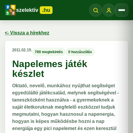
szelektív
.hu
Menü
<- Vissza a hírekhez
2011.02.19.
780 megtekintés
0 hozzászólás
Napelemes játék
készlet
Oktató, nevelő, munkához nyújthat segítséget
egyedülálló játékcsalád, melynek segítségével -
taneszközként használva - a gyermekeknek a
saját életkoruknak megfelelő eszközzel tudjuk
megmutatni, hogyan hasznosul a napenergia,
hogyan is képes működésbe hozni a nap
energiája egy pici napelemet és ezen keresztül