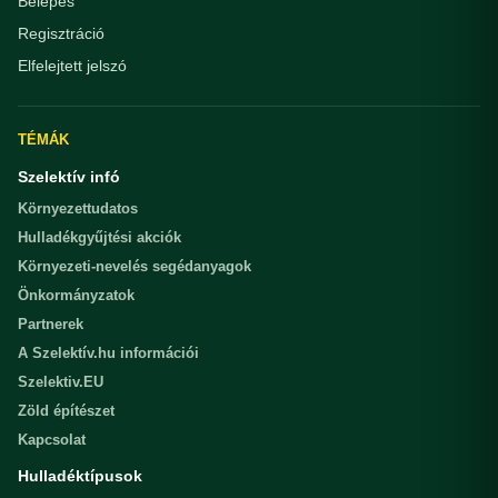
Belépés
Regisztráció
Elfelejtett jelszó
TÉMÁK
Szelektív infó
Környezettudatos
Hulladékgyűjtési akciók
Környezeti-nevelés segédanyagok
Önkormányzatok
Partnerek
A Szelektív.hu információi
Szelektiv.EU
Zöld építészet
Kapcsolat
Hulladéktípusok