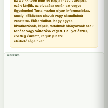
Ez a cikk több mint 90 napja frissült utoljára,
ezért kérjük, az olvasása során ezt vegye
figyelembe! Tartalmazhat olyan információkat,
amely időközben elavult vagy aktualitását
vesztette. Előfordulhat, hogy egyes
hivatkozások, képek, tartalmak hiányoznak azok
törlése vagy változása végett. Ha ilyet észlel,
esetleg érintett, kérjük jelezze
elérhetőségeinken.
HIRDETÉS