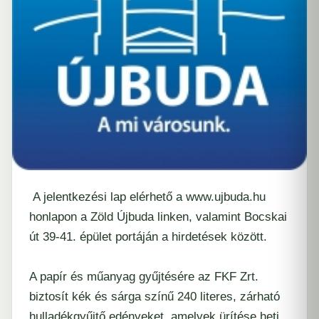
A jelentkezési lap elérhető a www.ujbuda.hu
honlapon a Zöld Újbuda linken, valamint Bocskai
út 39-41. épület portáján a hirdetések között.
A papír és műanyag gyűjtésére az FKF Zrt.
biztosít kék és sárga színű 240 literes, zárható
hulladékgyűjtő edényeket, amelyek ürítése heti