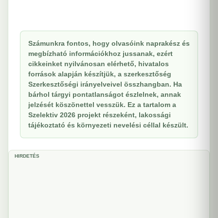
Számunkra fontos, hogy olvasóink naprakész és
megbízható információkhoz jussanak, ezért
cikkeinket nyilvánosan elérhető, hivatalos
források alapján készítjük, a szerkesztőség
Szerkesztőségi irányelveivel összhangban. Ha
bárhol tárgyi pontatlanságot észlelnek, annak
jelzését köszönettel vesszük. Ez a tartalom a
Szelektiv 2026 projekt részeként, lakossági
tájékoztató és környezeti nevelési céllal készült.
HIRDETÉS