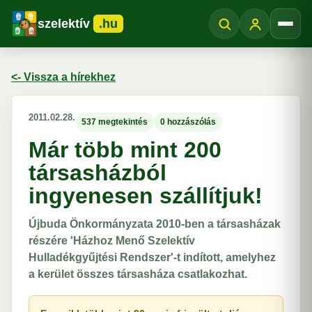
szelektív
.hu
Menü
<- Vissza a hírekhez
2011.02.28.
537 megtekintés
0 hozzászólás
Már több mint 200
társasházból
ingyenesen szállítjuk!
Újbuda Önkormányzata 2010-ben a társasházak
részére 'Házhoz Menő Szelektív
Hulladékgyűjtési Rendszer'-t indított, amelyhez
a kerület összes társasháza csatlakozhat.