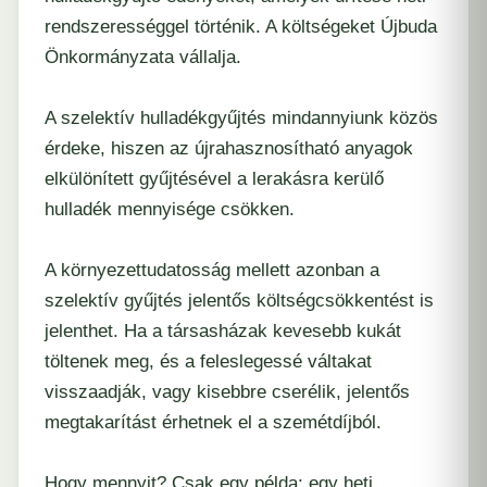
rendszerességgel történik. A költségeket Újbuda
Önkormányzata vállalja.
A szelektív hulladékgyűjtés mindannyiunk közös
érdeke, hiszen az újrahasznosítható anyagok
elkülönített gyűjtésével a lerakásra kerülő
hulladék mennyisége csökken.
A környezettudatosság mellett azonban a
szelektív gyűjtés jelentős költségcsökkentést is
jelenthet. Ha a társasházak kevesebb kukát
töltenek meg, és a feleslegessé váltakat
visszaadják, vagy kisebbre cserélik, jelentős
megtakarítást érhetnek el a szemétdíjból.
Hogy mennyit? Csak egy példa: egy heti