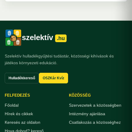
szelektív
.hu
Szelektív hulladékgyűjtési tudástár, közösségi kihívások és
játékos környezeti edukáció.
Hulladékkereső
OSZKár Kvíz
FELFEDEZÉS
KÖZÖSSÉG
Főoldal
Szervezetek a közösségben
Hírek és cikkek
Intézmény ajánlása
Keresés az oldalon
Csatlakozás a közösséghez
Hova dobod? kereső