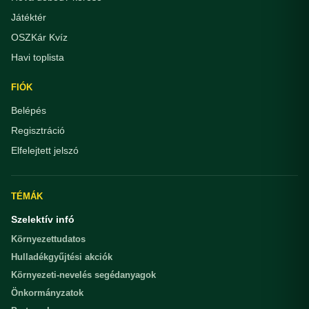
Játéktér
OSZKár Kvíz
Havi toplista
FIÓK
Belépés
Regisztráció
Elfelejtett jelszó
TÉMÁK
Szelektív infó
Környezettudatos
Hulladékgyűjtési akciók
Környezeti-nevelés segédanyagok
Önkormányzatok