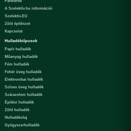
Partnerek
A Szelektív.hu információi
Szelektiv.EU
Zöld építészet
Kapcsolat
Hulladéktípusok
Papír hulladék
Műanyag hulladék
Fém hulladék
Fehér üveg hulladék
Elektronikai hulladék
Színes üveg hulladék
Szárazelem hulladék
Építési hulladék
Zöld hulladék
Hulladékolaj
Gyógyszerhulladék