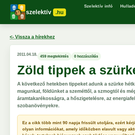
Szelektív infó
Hullad
szelektív
.hu
<- Vissza a hírekhez
2011.04.18.
459 megtekintés
0 hozzászólás
Zöld tippek a szürk
A következő hetekben tippeket adunk a szürke hét
magunkat, földünket a szeméttől, a szmogtól és mé
áramtakarékosságra, a hőszigetelésre, az energiafe
szobanövényekre.
Ez a cikk több mint 90 napja frissült utoljára, ezért k
olyan információkat, amely időközben elavult vagy akt