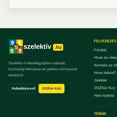
FELFEDEZÉS
szelektív
.hu
Főoldal
Hírek és cikk
Szelektív hulladékgyűjtési tudástár,
Keresés az ol
közösségi kihívások és játékos környezeti
Hova dobod? 
edukáció.
Játéktér
OSZKár Kvíz
Hulladékkereső
OSZKár Kvíz
Havi toplista
TÉMÁK