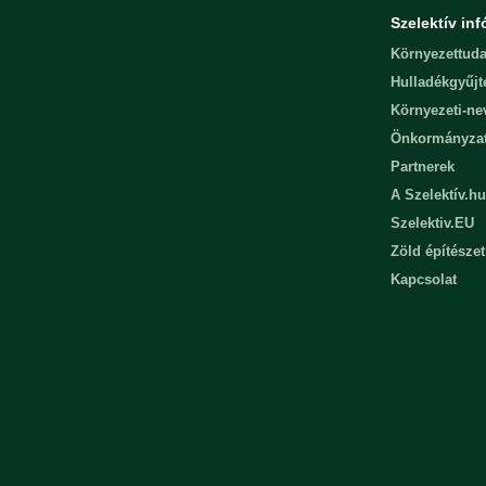
Szelektív inf
Környezettuda
Hulladékgyűjt
Környezeti-n
Önkormányza
Partnerek
A Szelektív.hu
Szelektiv.EU
Zöld építészet
Kapcsolat