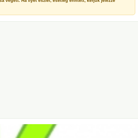
végett. Ha ilyet észlel, esetleg érintett, kérjük jelezze