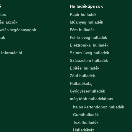
ó
Hulladéktípusok
tos
Papír hulladék
ési akciók
Műanyag hulladék
evelés segédanyagok
Fém hulladék
tok
Fehér üveg hulladék
Elektronikai hulladék
 információi
Színes üveg hulladék
Szárazelem hulladék
Építési hulladék
Zöld hulladék
Hulladékolaj
Gyógyszerhulladék
még több hulladéktipus
Italos kartondoboz hulladék
Gumihulladék
Textilhulladék
Hulladékvíz