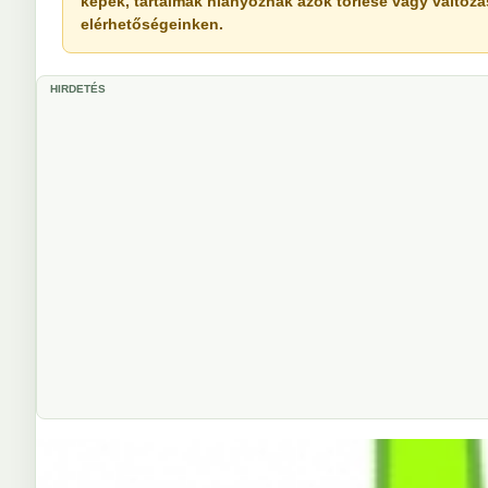
képek, tartalmak hiányoznak azok törlése vagy változása 
elérhetőségeinken.
HIRDETÉS