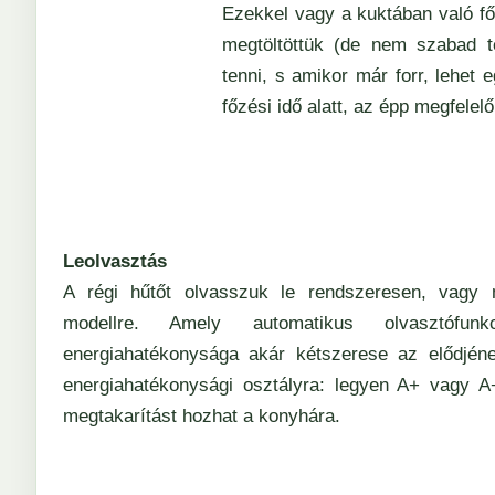
Ezekkel vagy a kuktában való fő
megtöltöttük (de nem szabad te
tenni, s amikor már forr, lehet 
főzési idő alatt, az épp megfelelő
Leolvasztás
A régi hűtőt olvasszuk le rendszeresen, vagy 
modellre. Amely automatikus olvasztófun
energiahatékonysága akár kétszerese az elődjéne
energiahatékonysági osztályra: legyen A+ vagy A
megtakarítást hozhat a konyhára.