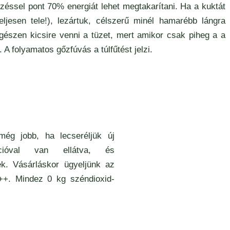
zéssel pont 70% energiát lehet megtakarítani. Ha a kuktát
ljesen tele!), lezártuk, célszerű minél hamarébb lángra
egészen kicsire venni a tüzet, mert amikor csak piheg a a
. A folyamatos gőzfúvás a túlfűtést jelzi.
még jobb, ha lecseréljük új
kcióval van ellátva, és
k. Vásárláskor ügyeljünk az
++. Mindez 0 kg széndioxid-