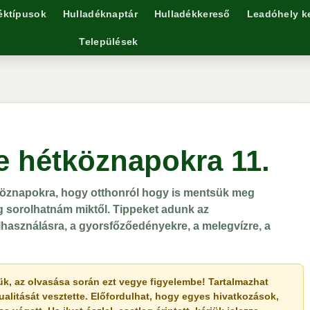
éktípusok
Hulladéknaptár
Hulladékkereső
Leadóhely k
Települések
e hétköznapokra 11.
köznapokra, hogy otthonról hogy is mentsük meg
g sorolhatnám miktől. Tippeket adunk az
lhasználásra, a gyorsfőzőedényekre, a melegvízre, a
érjük, az olvasása során ezt vegye figyelembe! Tartalmazhat
ualitását vesztette. Előfordulhat, hogy egyes hivatkozások,