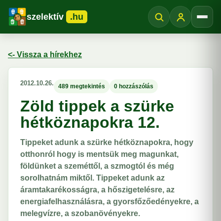
szelektív
.hu
Menü
<- Vissza a hírekhez
2012.10.26.
489 megtekintés
0 hozzászólás
Zöld tippek a szürke
hétköznapokra 12.
Tippeket adunk a szürke hétköznapokra, hogy
otthonról hogy is mentsük meg magunkat,
földünket a szeméttől, a szmogtól és még
sorolhatnám miktől. Tippeket adunk az
áramtakarékosságra, a hőszigetelésre, az
energiafelhasználásra, a gyorsfőzőedényekre, a
melegvízre, a szobanövényekre.