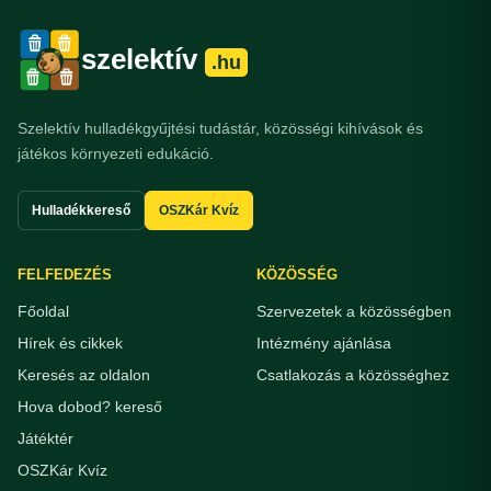
szelektív
.hu
Szelektív hulladékgyűjtési tudástár, közösségi kihívások és
játékos környezeti edukáció.
Hulladékkereső
OSZKár Kvíz
FELFEDEZÉS
KÖZÖSSÉG
Főoldal
Szervezetek a közösségben
Hírek és cikkek
Intézmény ajánlása
Keresés az oldalon
Csatlakozás a közösséghez
Hova dobod? kereső
Játéktér
OSZKár Kvíz