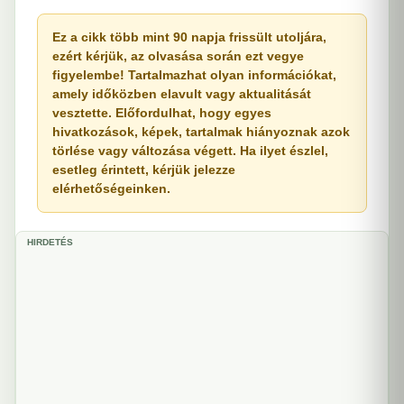
Ez a cikk több mint 90 napja frissült utoljára,
ezért kérjük, az olvasása során ezt vegye
figyelembe! Tartalmazhat olyan információkat,
amely időközben elavult vagy aktualitását
vesztette. Előfordulhat, hogy egyes
hivatkozások, képek, tartalmak hiányoznak azok
törlése vagy változása végett. Ha ilyet észlel,
esetleg érintett, kérjük jelezze
elérhetőségeinken.
HIRDETÉS