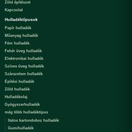
Zöld építészet
Kapcsolat
Hulladéktípusok
Papír hulladék
Műanyag hulladék
Fém hulladék
Fehér üveg hulladék
Elektronikai hulladék
Színes üveg hulladék
Szárazelem hulladék
Építési hulladék
Zöld hulladék
Hulladékolaj
Gyógyszerhulladék
még több hulladéktipus
Italos kartondoboz hulladék
Gumihulladék