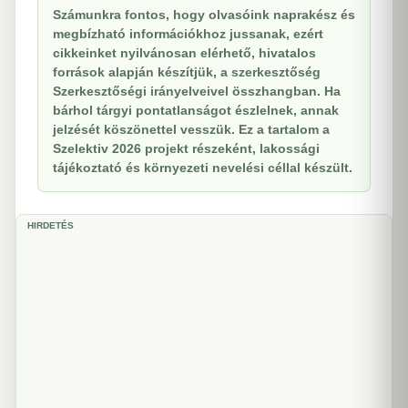
Számunkra fontos, hogy olvasóink naprakész és
megbízható információkhoz jussanak, ezért
cikkeinket nyilvánosan elérhető, hivatalos
források alapján készítjük, a szerkesztőség
Szerkesztőségi irányelveivel összhangban. Ha
bárhol tárgyi pontatlanságot észlelnek, annak
jelzését köszönettel vesszük. Ez a tartalom a
Szelektiv 2026 projekt részeként, lakossági
tájékoztató és környezeti nevelési céllal készült.
HIRDETÉS