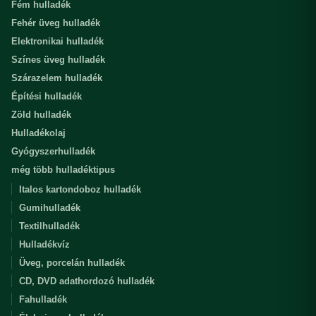
Fém hulladék
Fehér üveg hulladék
Elektronikai hulladék
Színes üveg hulladék
Szárazelem hulladék
Építési hulladék
Zöld hulladék
Hulladékolaj
Gyógyszerhulladék
még több hulladéktipus
Italos kartondoboz hulladék
Gumihulladék
Textilhulladék
Hulladékvíz
Üveg, porcelán hulladék
CD, DVD adathordozó hulladék
Fahulladék