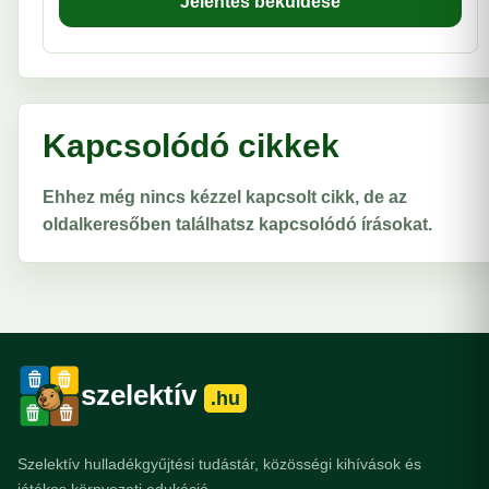
Jelentés beküldése
Kapcsolódó cikkek
Ehhez még nincs kézzel kapcsolt cikk, de az
oldalkeresőben találhatsz kapcsolódó írásokat.
szelektív
.hu
Szelektív hulladékgyűjtési tudástár, közösségi kihívások és