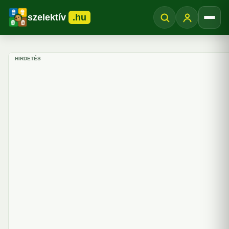
szelektív
.hu
Menü
HIRDETÉS