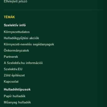
Elfelejtett jelszó
TÉMÁK
Szelektív infó
Környezettudatos
Hulladékgyűjtési akciók
Környezeti-nevelés segédanyagok
Önkormányzatok
Partnerek
A Szelektív.hu információi
Szelektiv.EU
Zöld építészet
Kapcsolat
Hulladéktípusok
Papír hulladék
Műanyag hulladék