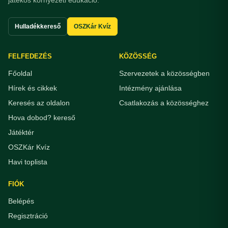
játékos környezeti edukáció.
Hulladékkereső
OSZKár Kvíz
FELFEDEZÉS
KÖZÖSSÉG
Főoldal
Szervezetek a közösségben
Hírek és cikkek
Intézmény ajánlása
Keresés az oldalon
Csatlakozás a közösséghez
Hova dobod? kereső
Játéktér
OSZKár Kvíz
Havi toplista
FIÓK
Belépés
Regisztráció