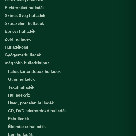
Elektronikai hulladék
Színes üveg hulladék
Szárazelem hulladék
Építési hulladék
Zöld hulladék
Hulladékolaj
Gyógyszerhulladék
még több hulladéktipus
Italos kartondoboz hulladék
Gumihulladék
Textilhulladék
Hulladékvíz
Üveg, porcelán hulladék
CD, DVD adathordozó hulladék
Fahulladék
Élelmiszer hulladék
Lomhulladék