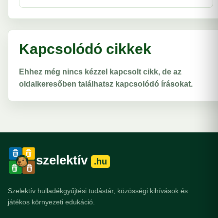
Kapcsolódó cikkek
Ehhez még nincs kézzel kapcsolt cikk, de az
oldalkeresőben találhatsz kapcsolódó írásokat.
szelektív
.hu
Szelektív hulladékgyűjtési tudástár, közösségi kihívások és
játékos környezeti edukáció.