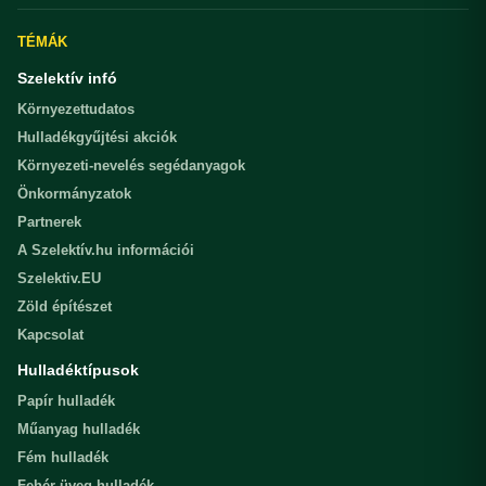
TÉMÁK
Szelektív infó
Környezettudatos
Hulladékgyűjtési akciók
Környezeti-nevelés segédanyagok
Önkormányzatok
Partnerek
A Szelektív.hu információi
Szelektiv.EU
Zöld építészet
Kapcsolat
Hulladéktípusok
Papír hulladék
Műanyag hulladék
Fém hulladék
Fehér üveg hulladék