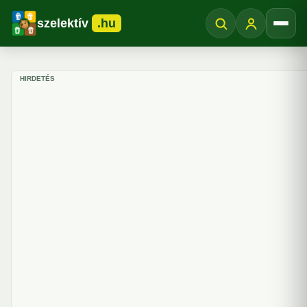
szelektív
.hu
Menü
HIRDETÉS