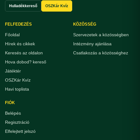
Hulladékkereső
OSZKár Kvíz
FELFEDEZÉS
KÖZÖSSÉG
Főoldal
Szervezetek a közösségben
Hírek és cikkek
Intézmény ajánlása
Keresés az oldalon
Csatlakozás a közösséghez
Hova dobod? kereső
Játéktér
OSZKár Kvíz
Havi toplista
FIÓK
Belépés
Regisztráció
Elfelejtett jelszó