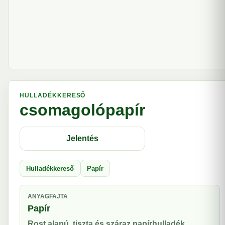
HULLADÉKKERESŐ
csomagolópapír
Jelentés
Hulladékkereső
Papír
ANYAGFAJTA
Papír
Rost alapú, tiszta és száraz papírhulladék.