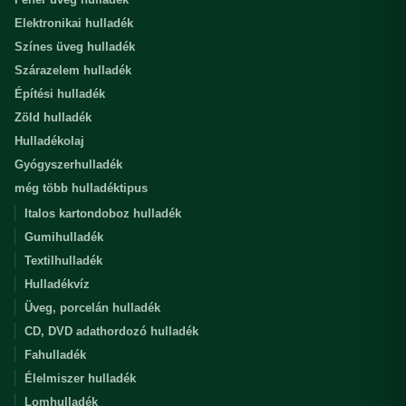
Elektronikai hulladék
Színes üveg hulladék
Szárazelem hulladék
Építési hulladék
Zöld hulladék
Hulladékolaj
Gyógyszerhulladék
még több hulladéktipus
Italos kartondoboz hulladék
Gumihulladék
Textilhulladék
Hulladékvíz
Üveg, porcelán hulladék
CD, DVD adathordozó hulladék
Fahulladék
Élelmiszer hulladék
Lomhulladék