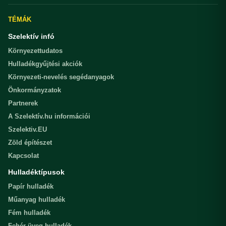
TÉMÁK
Szelektív infó
Környezettudatos
Hulladékgyűjtési akciók
Környezeti-nevelés segédanyagok
Önkormányzatok
Partnerek
A Szelektív.hu információi
Szelektiv.EU
Zöld építészet
Kapcsolat
Hulladéktípusok
Papír hulladék
Műanyag hulladék
Fém hulladék
Fehér üveg hulladék