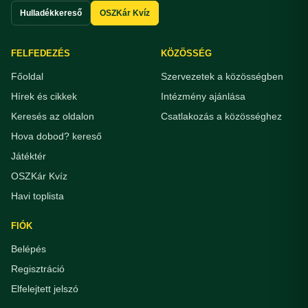
Hulladékkereső
OSZKár Kvíz
FELFEDEZÉS
KÖZÖSSÉG
Főoldal
Szervezetek a közösségben
Hírek és cikkek
Intézmény ajánlása
Keresés az oldalon
Csatlakozás a közösséghez
Hova dobod? kereső
Játéktér
OSZKár Kvíz
Havi toplista
FIÓK
Belépés
Regisztráció
Elfelejtett jelszó