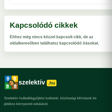
Kapcsolódó cikkek
Ehhez még nincs kézzel kapcsolt cikk, de az
oldalkeresőben találhatsz kapcsolódó írásokat.
szelektív
.hu
Szelektív hulladékgyűjtési tudástár, közösségi kihívások és
játékos környezeti edukáció.