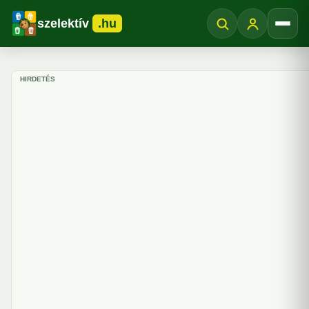
szelektív
.hu
Menü
HIRDETÉS