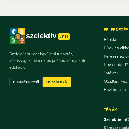
FELFEDEZÉS
szelektív
.hu
Főoldal
Hírek és cikk
Szelektív hulladékgyűjtési tudástár,
Keresés az ol
közösségi kihívások és játékos környezeti
Hova dobod? 
edukáció.
Játéktér
OSZKár Kvíz
Hulladékkereső
OSZKár Kvíz
Havi toplista
TÉMÁK
Szelektív inf
Környezettuda