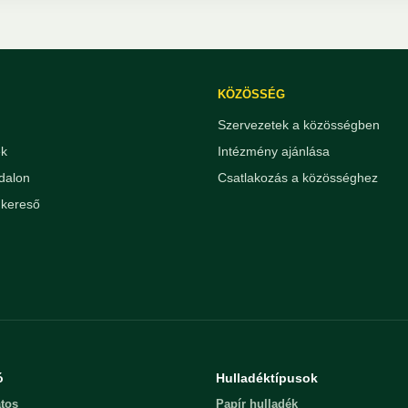
KÖZÖSSÉG
Szervezetek a közösségben
ek
Intézmény ajánlása
dalon
Csatlakozás a közösséghez
kereső
ó
Hulladéktípusok
tos
Papír hulladék