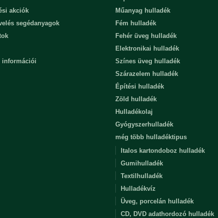
ési akciók
Műanyag hulladék
evelés segédanyagok
Fém hulladék
tok
Fehér üveg hulladék
Elektronikai hulladék
 információi
Színes üveg hulladék
Szárazelem hulladék
Építési hulladék
Zöld hulladék
Hulladékolaj
Gyógyszerhulladék
még több hulladéktipus
Italos kartondoboz hulladék
Gumihulladék
Textilhulladék
Hulladékvíz
Üveg, porcelán hulladék
CD, DVD adathordozó hulladék