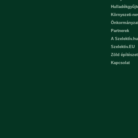
Hulladékgyűjt
Környezeti-n
Önkormányza
Partnerek
A Szelektív.hu
Szelektiv.EU
Zöld építészet
Kapcsolat