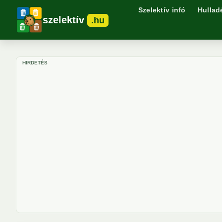
Szelektív infó
Hullad
szelektív
.hu
HIRDETÉS