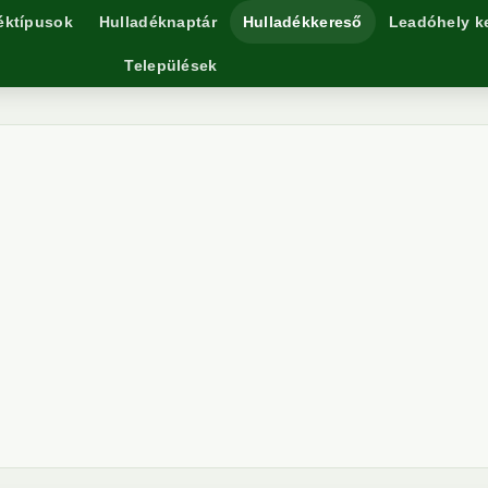
éktípusok
Hulladéknaptár
Hulladékkereső
Leadóhely k
Települések