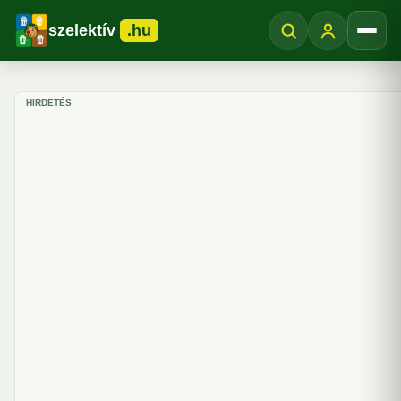
szelektív
.hu
Menü
HIRDETÉS