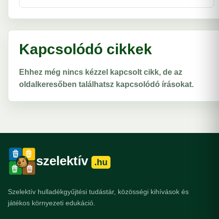
Kapcsolódó cikkek
Ehhez még nincs kézzel kapcsolt cikk, de az
oldalkeresőben találhatsz kapcsolódó írásokat.
szelektív
.hu
Szelektív hulladékgyűjtési tudástár, közösségi kihívások és
játékos környezeti edukáció.