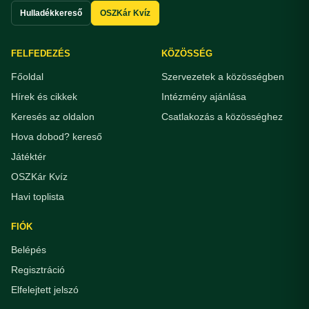
Hulladékkereső
OSZKár Kvíz
FELFEDEZÉS
KÖZÖSSÉG
Főoldal
Szervezetek a közösségben
Hírek és cikkek
Intézmény ajánlása
Keresés az oldalon
Csatlakozás a közösséghez
Hova dobod? kereső
Játéktér
OSZKár Kvíz
Havi toplista
FIÓK
Belépés
Regisztráció
Elfelejtett jelszó