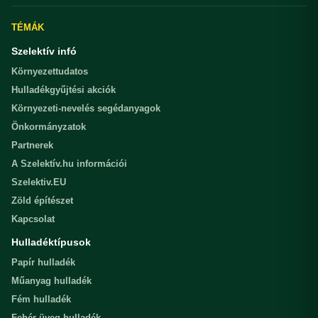
TÉMÁK
Szelektív infó
Környezettudatos
Hulladékgyűjtési akciók
Környezeti-nevelés segédanyagok
Önkormányzatok
Partnerek
A Szelektív.hu információi
Szelektiv.EU
Zöld építészet
Kapcsolat
Hulladéktípusok
Papír hulladék
Műanyag hulladék
Fém hulladék
Fehér üveg hulladék