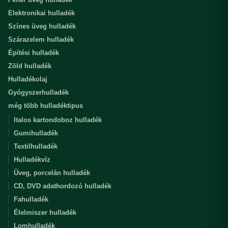
Elektronikai hulladék
Színes üveg hulladék
Szárazelem hulladék
Építési hulladék
Zöld hulladék
Hulladékolaj
Gyógyszerhulladék
még több hulladéktipus
Italos kartondoboz hulladék
Gumihulladék
Textilhulladék
Hulladékvíz
Üveg, porcelán hulladék
CD, DVD adathordozó hulladék
Fahulladék
Élelmiszer hulladék
Lomhulladék