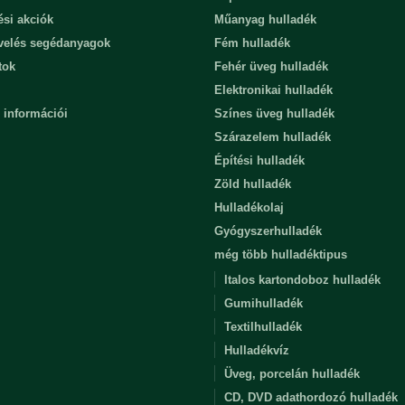
ési akciók
Műanyag hulladék
evelés segédanyagok
Fém hulladék
tok
Fehér üveg hulladék
Elektronikai hulladék
 információi
Színes üveg hulladék
Szárazelem hulladék
Építési hulladék
Zöld hulladék
Hulladékolaj
Gyógyszerhulladék
még több hulladéktipus
Italos kartondoboz hulladék
Gumihulladék
Textilhulladék
Hulladékvíz
Üveg, porcelán hulladék
CD, DVD adathordozó hulladék