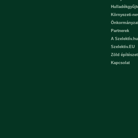
Hulladékgyűjt
Környezeti-n
Önkormányza
Partnerek
A Szelektív.hu
Szelektiv.EU
Zöld építészet
Kapcsolat