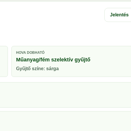
Jelentés
HOVA DOBHATÓ
Műanyag/fém szelektív gyűjtő
Gyűjtő színe: sárga