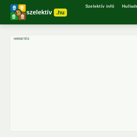
Szelektív infó
Hullad
szelektív
.hu
HIRDETÉS