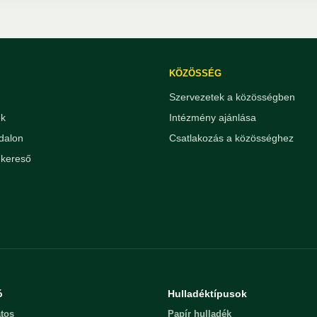
KÖZÖSSÉG
Szervezetek a közösségben
ek
Intézmény ajánlása
dalon
Csatlakozás a közösséghez
kereső
ó
Hulladéktípusok
tos
Papír hulladék