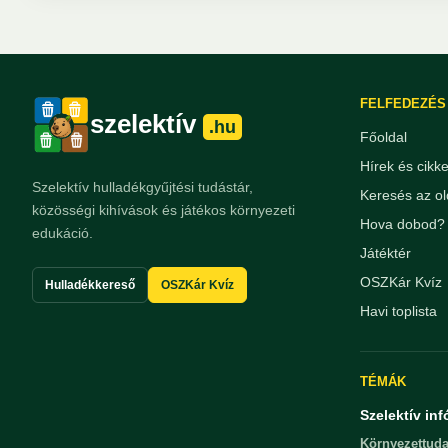
FELFEDEZÉS
szelektív
.hu
Főoldal
Hírek és cikk
Szelektív hulladékgyűjtési tudástár,
Keresés az ol
közösségi kihívások és játékos környezeti
Hova dobod? 
edukáció.
Játéktér
OSZKár Kvíz
Hulladékkereső
OSZKár Kvíz
Havi toplista
TÉMÁK
Szelektív inf
Környezettuda