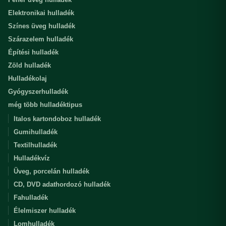
Elektronikai hulladék
Színes üveg hulladék
Szárazelem hulladék
Építési hulladék
Zöld hulladék
Hulladékolaj
Gyógyszerhulladék
még több hulladéktipus
Italos kartondoboz hulladék
Gumihulladék
Textilhulladék
Hulladékvíz
Üveg, porcelán hulladék
CD, DVD adathordozó hulladék
Fahulladék
Élelmiszer hulladék
Lomhulladék