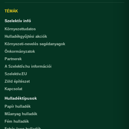
TÉMÁK
Szelektív infó
Környezettudatos
Hulladékgyűjtési akciók
Környezeti-nevelés segédanyagok
Önkormányzatok
Partnerek
A Szelektív.hu információi
Szelektiv.EU
Zöld építészet
Kapcsolat
Hulladéktípusok
Papír hulladék
Műanyag hulladék
Fém hulladék
Fehér üveg hulladék