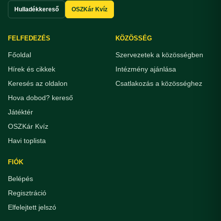
Hulladékkereső
OSZKár Kvíz
FELFEDEZÉS
KÖZÖSSÉG
Főoldal
Szervezetek a közösségben
Hírek és cikkek
Intézmény ajánlása
Keresés az oldalon
Csatlakozás a közösséghez
Hova dobod? kereső
Játéktér
OSZKár Kvíz
Havi toplista
FIÓK
Belépés
Regisztráció
Elfelejtett jelszó