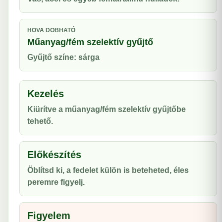
HOVA DOBHATÓ
Műanyag/fém szelektív gyűjtő
Gyűjtő színe: sárga
Kezelés
Kiürítve a műanyag/fém szelektív gyűjtőbe
tehető.
Előkészítés
Öblítsd ki, a fedelet külön is beteheted, éles
peremre figyelj.
Figyelem