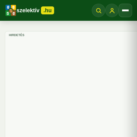
szelektív
.hu
Menü
HIRDETÉS