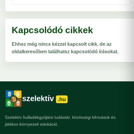
Kapcsolódó cikkek
Ehhez még nincs kézzel kapcsolt cikk, de az
oldalkeresőben találhatsz kapcsolódó írásokat.
szelektív
.hu
Szelektív hulladékgyűjtési tudástár, közösségi kihívások és
játékos környezeti edukáció.