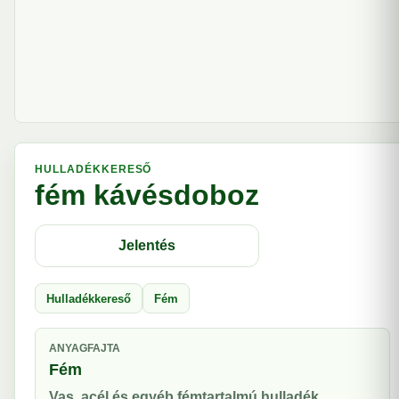
HULLADÉKKERESŐ
fém kávésdoboz
Jelentés
Hulladékkereső
Fém
ANYAGFAJTA
Fém
Vas, acél és egyéb fémtartalmú hulladék.