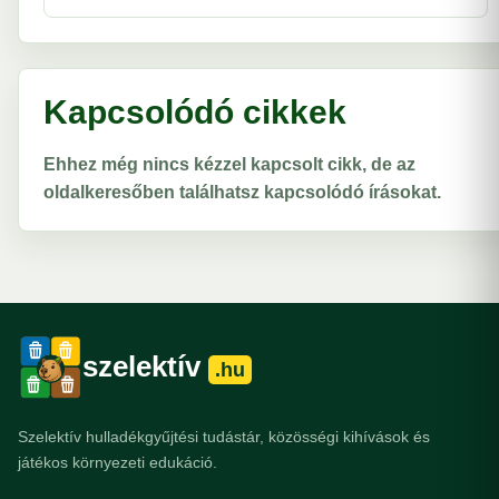
Kapcsolódó cikkek
Ehhez még nincs kézzel kapcsolt cikk, de az
oldalkeresőben találhatsz kapcsolódó írásokat.
szelektív
.hu
Szelektív hulladékgyűjtési tudástár, közösségi kihívások és
játékos környezeti edukáció.