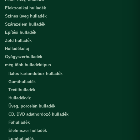
Elektronikai hulladék
Színes üveg hulladék
Szárazelem hulladék
Építési hulladék
Zöld hulladék
Hulladékolaj
Gyógyszerhulladék
még több hulladéktipus
Italos kartondoboz hulladék
Gumihulladék
Textilhulladék
Hulladékvíz
Üveg, porcelán hulladék
CD, DVD adathordozó hulladék
Fahulladék
Élelmiszer hulladék
Lomhulladék