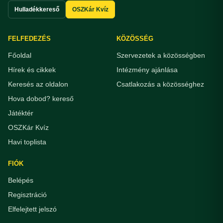
Hulladékkereső
OSZKár Kvíz
FELFEDEZÉS
KÖZÖSSÉG
Főoldal
Szervezetek a közösségben
Hírek és cikkek
Intézmény ajánlása
Keresés az oldalon
Csatlakozás a közösséghez
Hova dobod? kereső
Játéktér
OSZKár Kvíz
Havi toplista
FIÓK
Belépés
Regisztráció
Elfelejtett jelszó