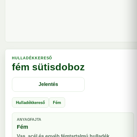
HULLADÉKKERESŐ
fém sütisdoboz
Jelentés
Hulladékkereső
Fém
ANYAGFAJTA
Fém
Vas, acél és egyéb fémtartalmú hulladék.