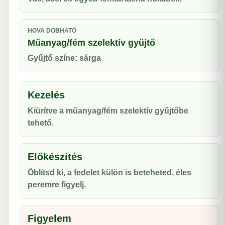
HOVA DOBHATÓ
Műanyag/fém szelektív gyűjtő
Gyűjtő színe: sárga
Kezelés
Kiürítve a műanyag/fém szelektív gyűjtőbe
tehető.
Előkészítés
Öblítsd ki, a fedelet külön is beteheted, éles
peremre figyelj.
Figyelem