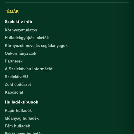
TÉMÁK
Szelektív infó
Környezettudatos
Hulladékgyűjtési akciók
Környezeti-nevelés segédanyagok
Önkormányzatok
Partnerek
A Szelektív.hu információi
Szelektiv.EU
Zöld építészet
Kapcsolat
Hulladéktípusok
Papír hulladék
Műanyag hulladék
Fém hulladék
Fehér üveg hulladék