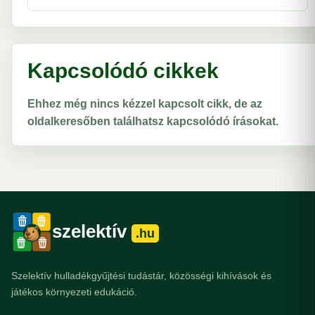
Kapcsolódó cikkek
Ehhez még nincs kézzel kapcsolt cikk, de az
oldalkeresőben találhatsz kapcsolódó írásokat.
szelektív
.hu
Szelektív hulladékgyűjtési tudástár, közösségi kihívások és
játékos környezeti edukáció.