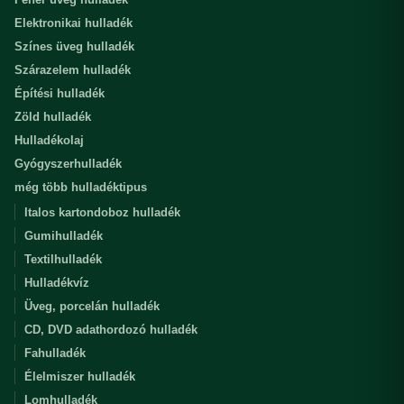
Elektronikai hulladék
Színes üveg hulladék
Szárazelem hulladék
Építési hulladék
Zöld hulladék
Hulladékolaj
Gyógyszerhulladék
még több hulladéktipus
Italos kartondoboz hulladék
Gumihulladék
Textilhulladék
Hulladékvíz
Üveg, porcelán hulladék
CD, DVD adathordozó hulladék
Fahulladék
Élelmiszer hulladék
Lomhulladék