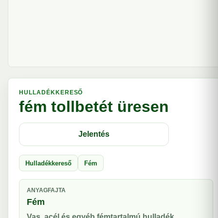
HULLADÉKKERESŐ
fém tollbetét üresen
Jelentés
Hulladékkereső
Fém
ANYAGFAJTA
Fém
Vas, acél és egyéb fémtartalmú hulladék.