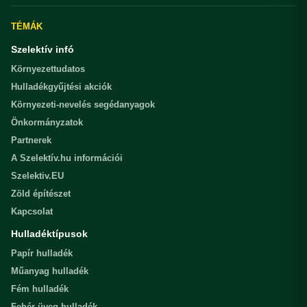
TÉMÁK
Szelektív infó
Környezettudatos
Hulladékgyűjtési akciók
Környezeti-nevelés segédanyagok
Önkormányzatok
Partnerek
A Szelektív.hu információi
Szelektiv.EU
Zöld építészet
Kapcsolat
Hulladéktípusok
Papír hulladék
Műanyag hulladék
Fém hulladék
Fehér üveg hulladék