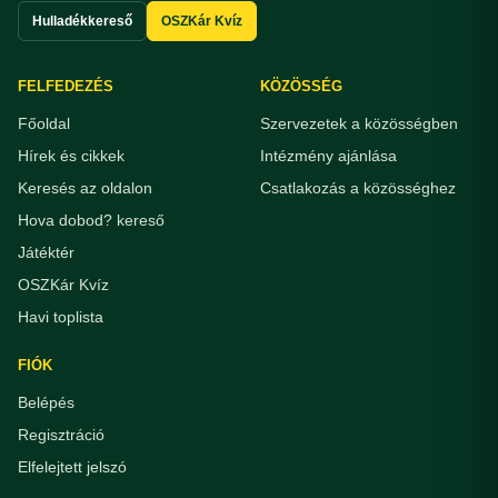
Hulladékkereső
OSZKár Kvíz
FELFEDEZÉS
KÖZÖSSÉG
Főoldal
Szervezetek a közösségben
Hírek és cikkek
Intézmény ajánlása
Keresés az oldalon
Csatlakozás a közösséghez
Hova dobod? kereső
Játéktér
OSZKár Kvíz
Havi toplista
FIÓK
Belépés
Regisztráció
Elfelejtett jelszó