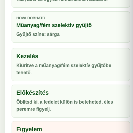
HOVA DOBHATÓ
Műanyag/fém szelektív gyűjtő
Gyűjtő színe: sárga
Kezelés
Kiürítve a műanyag/fém szelektív gyűjtőbe
tehető.
Előkészítés
Öblítsd ki, a fedelet külön is beteheted, éles
peremre figyelj.
Figyelem