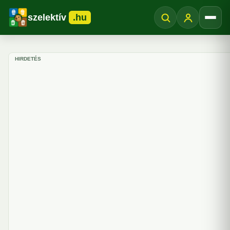
szelektív
.hu
Menü
HIRDETÉS