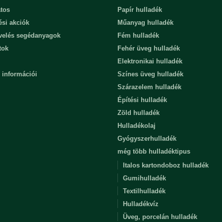
tos
Papír hulladék
ési akciók
Műanyag hulladék
evelés segédanyagok
Fém hulladék
tok
Fehér üveg hulladék
Elektronikai hulladék
 információi
Színes üveg hulladék
Szárazelem hulladék
Építési hulladék
Zöld hulladék
Hulladékolaj
Gyógyszerhulladék
még több hulladéktipus
Italos kartondoboz hulladék
Gumihulladék
Textilhulladék
Hulladékvíz
Üveg, porcelán hulladék