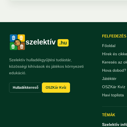
FELFEDEZÉS
szelektív
.hu
Főoldal
Hírek és cikk
Szelektív hulladékgyűjtési tudástár,
Keresés az ol
közösségi kihívások és játékos környezeti
Hova dobod? 
edukáció.
Játéktér
OSZKár Kvíz
Hulladékkereső
OSZKár Kvíz
Havi toplista
TÉMÁK
Szelektív inf