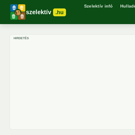
Szelektív infó
Hullad
szelektív
.hu
HIRDETÉS