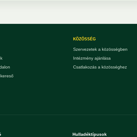
KÖZÖSSÉG
Szervezetek a közösségben
ek
Intézmény ajánlása
dalon
Csatlakozás a közösséghez
kereső
ó
Hulladéktípusok