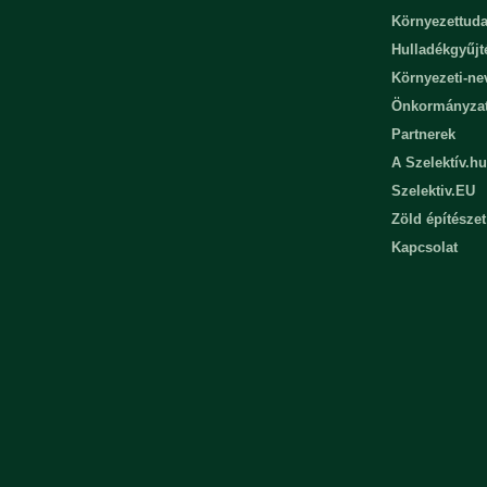
Környezettuda
Hulladékgyűjt
Környezeti-n
Önkormányza
Partnerek
A Szelektív.hu
Szelektiv.EU
Zöld építészet
Kapcsolat