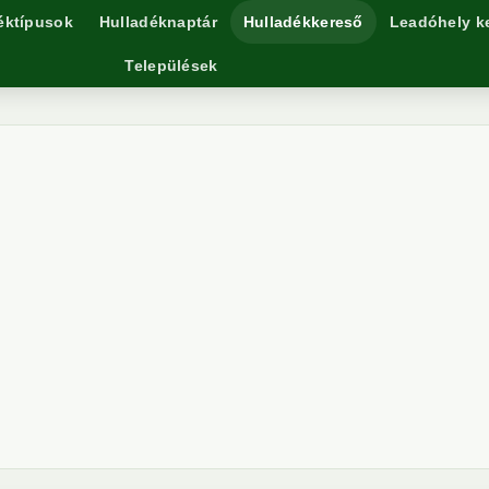
éktípusok
Hulladéknaptár
Hulladékkereső
Leadóhely k
Települések