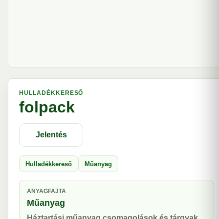
HULLADÉKKERESŐ
folpack
Jelentés
Hulladékkereső
Műanyag
ANYAGFAJTA
Műanyag
Háztartási műanyag csomagolások és tárgyak.