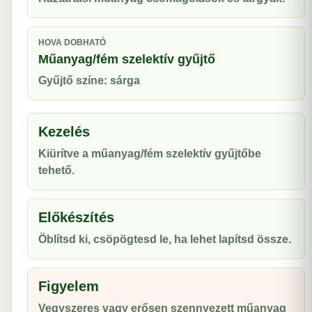
HOVA DOBHATÓ
Műanyag/fém szelektív gyűjtő
Gyűjtő színe: sárga
Kezelés
Kiürítve a műanyag/fém szelektív gyűjtőbe
tehető.
Előkészítés
Öblítsd ki, csöpögtesd le, ha lehet lapítsd össze.
Figyelem
Vegyszeres vagy erősen szennyezett műanyag