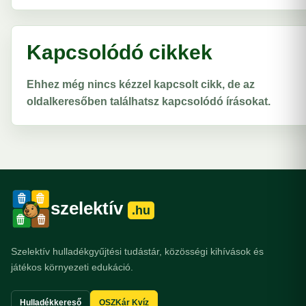
Kapcsolódó cikkek
Ehhez még nincs kézzel kapcsolt cikk, de az
oldalkeresőben találhatsz kapcsolódó írásokat.
szelektív
.hu
Szelektív hulladékgyűjtési tudástár, közösségi kihívások és
játékos környezeti edukáció.
Hulladékkereső
OSZKár Kvíz