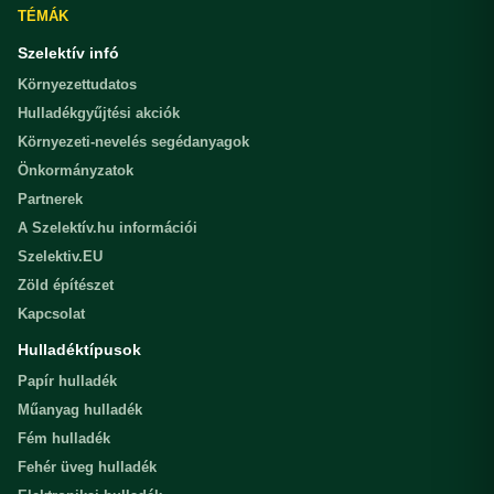
TÉMÁK
Szelektív infó
Környezettudatos
Hulladékgyűjtési akciók
Környezeti-nevelés segédanyagok
Önkormányzatok
Partnerek
A Szelektív.hu információi
Szelektiv.EU
Zöld építészet
Kapcsolat
Hulladéktípusok
Papír hulladék
Műanyag hulladék
Fém hulladék
Fehér üveg hulladék