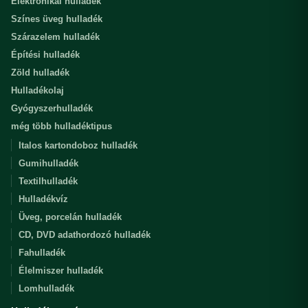
Elektronikai hulladék
Színes üveg hulladék
Szárazelem hulladék
Építési hulladék
Zöld hulladék
Hulladékolaj
Gyógyszerhulladék
még több hulladéktipus
Italos kartondoboz hulladék
Gumihulladék
Textilhulladék
Hulladékvíz
Üveg, porcelán hulladék
CD, DVD adathordozó hulladék
Fahulladék
Élelmiszer hulladék
Lomhulladék