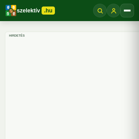
szelektív
.hu
Menü
HIRDETÉS