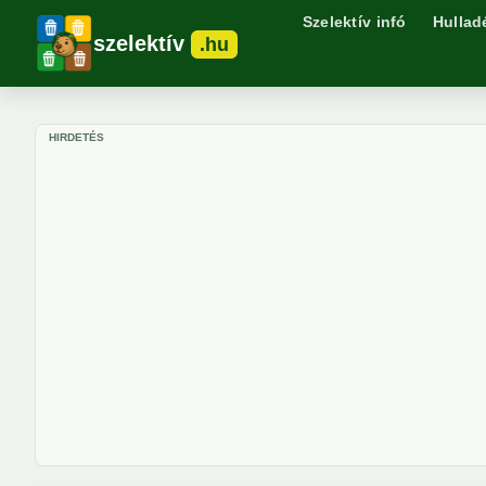
Szelektív infó
Hullad
szelektív
.hu
HIRDETÉS