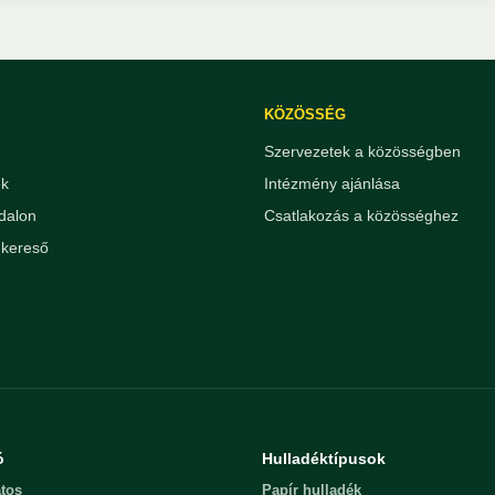
KÖZÖSSÉG
Szervezetek a közösségben
ek
Intézmény ajánlása
dalon
Csatlakozás a közösséghez
kereső
ó
Hulladéktípusok
tos
Papír hulladék