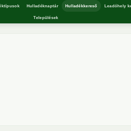
éktípusok
Hulladéknaptár
Hulladékkereső
Leadóhely k
Települések