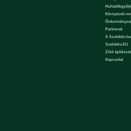
Hulladékgyűjt
Környezeti-n
Önkormányza
Partnerek
A Szelektív.hu
Szelektiv.EU
Zöld építészet
Kapcsolat