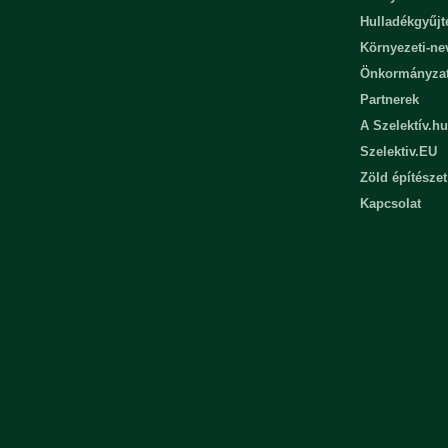
Hulladékgyűjt
Környezeti-n
Önkormányza
Partnerek
A Szelektív.hu
Szelektiv.EU
Zöld építészet
Kapcsolat