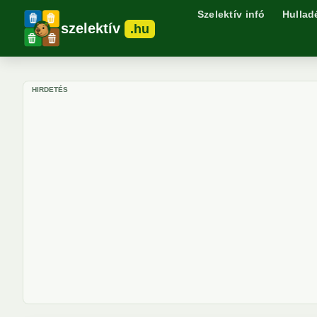
Szelektív infó
Hullad
szelektív
.hu
HIRDETÉS