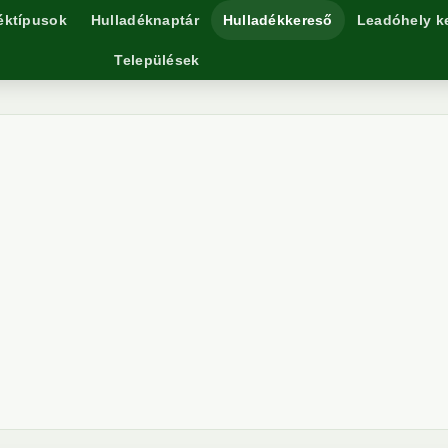
éktípusok
Hulladéknaptár
Hulladékkereső
Leadóhely k
Települések