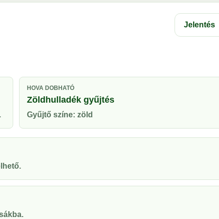
Jelentés
HOVA DOBHATÓ
Zöldhulladék gyűjtés
.
Gyűjtő színe: zöld
lhető.
zsákba.