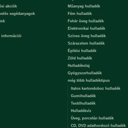
ési akciók
Műanyag hulladék
evelés segédanyagok
Fém hulladék
tok
Fehér üveg hulladék
Elektronikai hulladék
 információi
Színes üveg hulladék
Szárazelem hulladék
Építési hulladék
Zöld hulladék
Hulladékolaj
Gyógyszerhulladék
még több hulladéktipus
Italos kartondoboz hulladék
Gumihulladék
Textilhulladék
Hulladékvíz
Üveg, porcelán hulladék
CD, DVD adathordozó hulladék