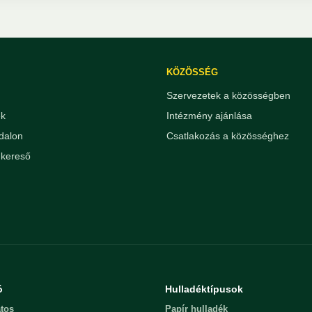
KÖZÖSSÉG
Szervezetek a közösségben
ek
Intézmény ajánlása
dalon
Csatlakozás a közösséghez
kereső
ó
Hulladéktípusok
tos
Papír hulladék