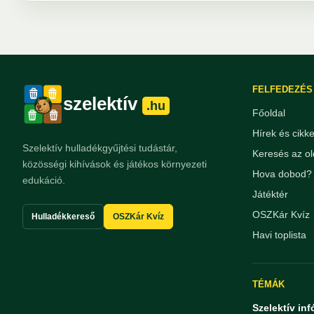
FELFEDEZÉS
szelektív
.hu
Főoldal
Hírek és cikk
Szelektív hulladékgyűjtési tudástár,
Keresés az ol
közösségi kihívások és játékos környezeti
Hova dobod? 
edukáció.
Játéktér
OSZKár Kvíz
Hulladékkereső
OSZKár Kvíz
Havi toplista
TÉMÁK
Szelektív inf