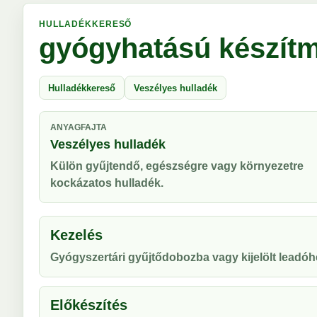
HULLADÉKKERESŐ
gyógyhatású készít
Hulladékkereső
Veszélyes hulladék
ANYAGFAJTA
Veszélyes hulladék
Külön gyűjtendő, egészségre vagy környezetre
kockázatos hulladék.
Kezelés
Gyógyszertári gyűjtődobozba vagy kijelölt leadóhe
Előkészítés