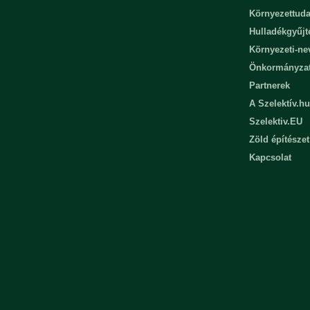
Környezettuda
Hulladékgyűjt
Környezeti-n
Önkormányza
Partnerek
A Szelektív.hu
Szelektiv.EU
Zöld építészet
Kapcsolat