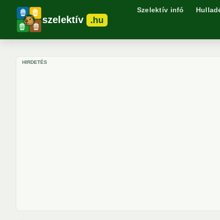
Szelektív infó
Hullad
szelektív
.hu
HIRDETÉS