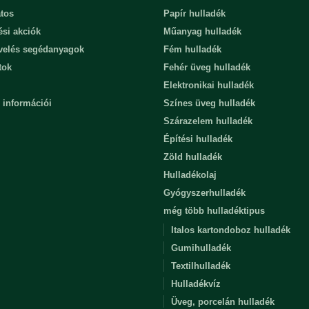
tos
Papír hulladék
ési akciók
Műanyag hulladék
evelés segédanyagok
Fém hulladék
tok
Fehér üveg hulladék
Elektronikai hulladék
 információi
Színes üveg hulladék
Szárazelem hulladék
Építési hulladék
Zöld hulladék
Hulladékolaj
Gyógyszerhulladék
még több hulladéktipus
Italos kartondoboz hulladék
Gumihulladék
Textilhulladék
Hulladékvíz
Üveg, porcelán hulladék