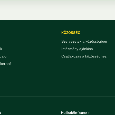
KÖZÖSSÉG
Szervezetek a közösségben
ek
Intézmény ajánlása
dalon
Csatlakozás a közösséghez
kereső
ó
Hulladéktípusok