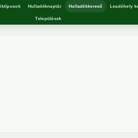
éktípusok
Hulladéknaptár
Hulladékkereső
Leadóhely k
Települések