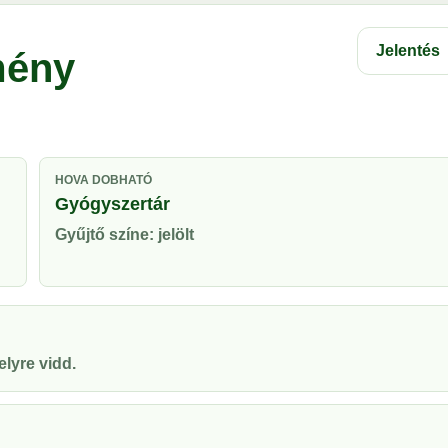
Jelentés
mény
HOVA DOBHATÓ
Gyógyszertár
Gyűjtő színe: jelölt
lyre vidd.