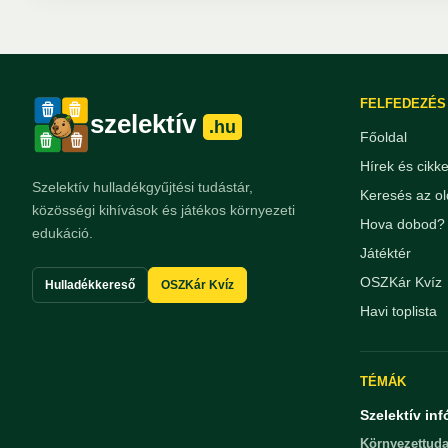
FELFEDEZÉS
szelektív
.hu
Főoldal
Hírek és cikk
Szelektív hulladékgyűjtési tudástár,
Keresés az ol
közösségi kihívások és játékos környezeti
Hova dobod? 
edukáció.
Játéktér
OSZKár Kvíz
Hulladékkereső
OSZKár Kvíz
Havi toplista
TÉMÁK
Szelektív inf
Környezettuda