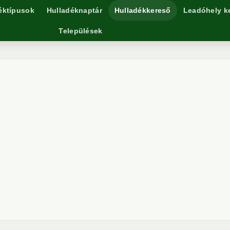
éktípusok
Hulladéknaptár
Hulladékkereső
Leadóhely k
Települések