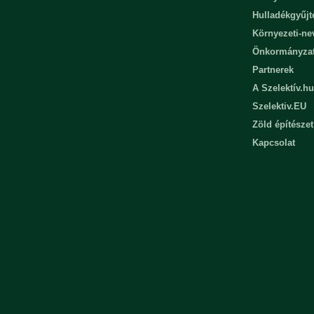
Hulladékgyűjt
Környezeti-n
Önkormányza
Partnerek
A Szelektív.hu
Szelektiv.EU
Zöld építészet
Kapcsolat