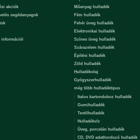
ési akciók
Műanyag hulladék
evelés segédanyagok
Fém hulladék
tok
Fehér üveg hulladék
Elektronikai hulladék
 információi
Színes üveg hulladék
Szárazelem hulladék
Építési hulladék
Zöld hulladék
Hulladékolaj
Gyógyszerhulladék
még több hulladéktipus
Italos kartondoboz hulladék
Gumihulladék
Textilhulladék
Hulladékvíz
Üveg, porcelán hulladék
CD, DVD adathordozó hulladék