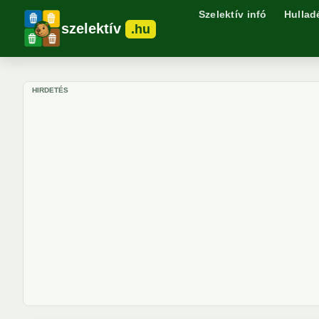
Szelektív infó
Hullad
szelektív
.hu
HIRDETÉS