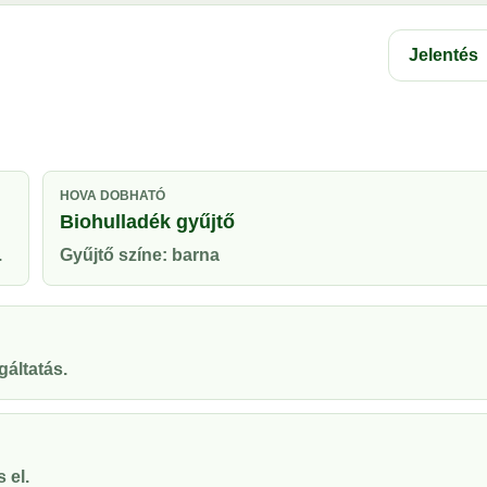
Jelentés
HOVA DOBHATÓ
Biohulladék gyűjtő
.
Gyűjtő színe: barna
gáltatás.
 el.