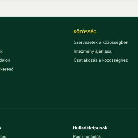
KÖZÖSSÉG
Szervezetek a közösségben
ek
Intézmény ajánlása
dalon
Csatlakozás a közösséghez
kereső
ó
Hulladéktípusok
tos
Papír hulladék