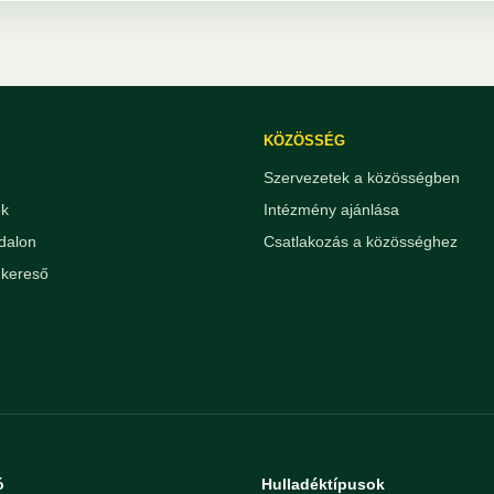
KÖZÖSSÉG
Szervezetek a közösségben
ek
Intézmény ajánlása
dalon
Csatlakozás a közösséghez
kereső
ó
Hulladéktípusok