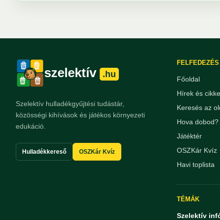
FELFEDEZÉS
szelektív
.hu
Főoldal
Hírek és cikk
Szelektív hulladékgyűjtési tudástár,
Keresés az ol
közösségi kihívások és játékos környezeti
Hova dobod? 
edukáció.
Játéktér
OSZKár Kvíz
Hulladékkereső
OSZKár Kvíz
Havi toplista
TÉMÁK
Szelektív inf