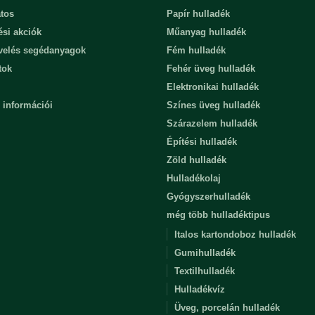
tos
Papír hulladék
ési akciók
Műanyag hulladék
evelés segédanyagok
Fém hulladék
tok
Fehér üveg hulladék
Elektronikai hulladék
 információi
Színes üveg hulladék
Szárazelem hulladék
Építési hulladék
Zöld hulladék
Hulladékolaj
Gyógyszerhulladék
még több hulladéktipus
Italos kartondoboz hulladék
Gumihulladék
Textilhulladék
Hulladékvíz
Üveg, porcelán hulladék