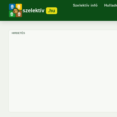
Szelektív infó
Hullad
szelektív
.hu
HIRDETÉS