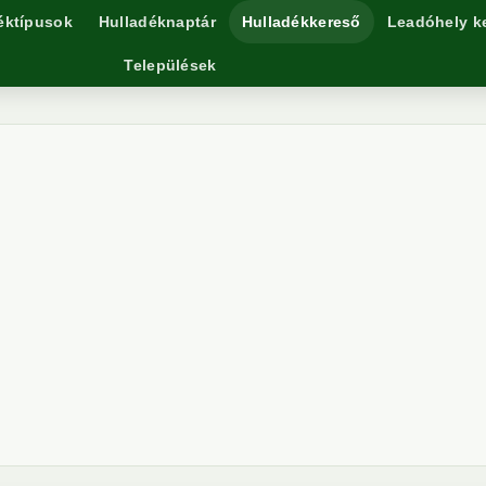
éktípusok
Hulladéknaptár
Hulladékkereső
Leadóhely k
Települések