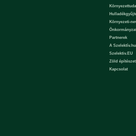
Környezettuda
Hulladékgyűjt
Környezeti-n
Önkormányza
Partnerek
A Szelektív.hu
Szelektiv.EU
Zöld építészet
Kapcsolat