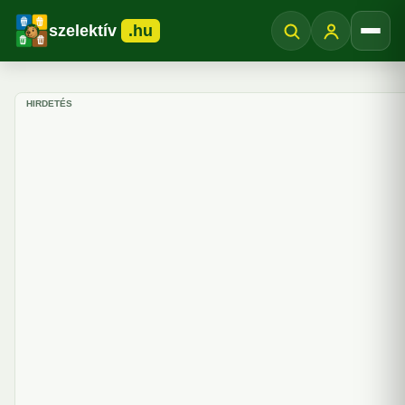
szelektív
.hu
Menü
HIRDETÉS