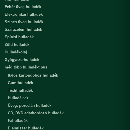
Fehér üveg hulladék
Elektronikai hulladék
Színes üveg hulladék
Szárazelem hulladék
Építési hulladék
Zöld hulladék
Hulladékolaj
Gyógyszerhulladék
még több hulladéktipus
Italos kartondoboz hulladék
Gumihulladék
Textilhulladék
Hulladékvíz
Üveg, porcelán hulladék
CD, DVD adathordozó hulladék
Fahulladék
Élelmiszer hulladék