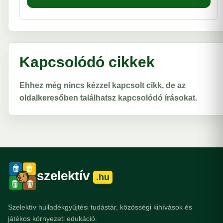
Kapcsolódó cikkek
Ehhez még nincs kézzel kapcsolt cikk, de az
oldalkeresőben találhatsz kapcsolódó írásokat.
szelektív
.hu
Szelektív hulladékgyűjtési tudástár, közösségi kihívások és
játékos környezeti edukáció.