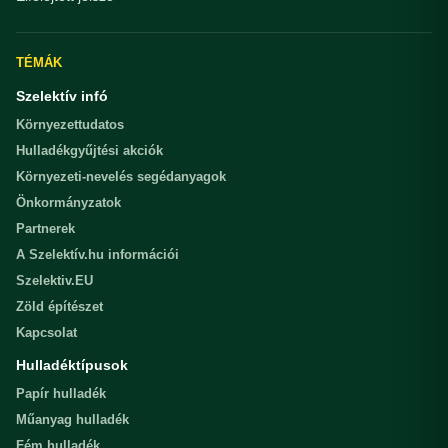
TÉMÁK
Szelektív infó
Környezettudatos
Hulladékgyűjtési akciók
Környezeti-nevelés segédanyagok
Önkormányzatok
Partnerek
A Szelektív.hu információi
Szelektiv.EU
Zöld építészet
Kapcsolat
Hulladéktípusok
Papír hulladék
Műanyag hulladék
Fém hulladék