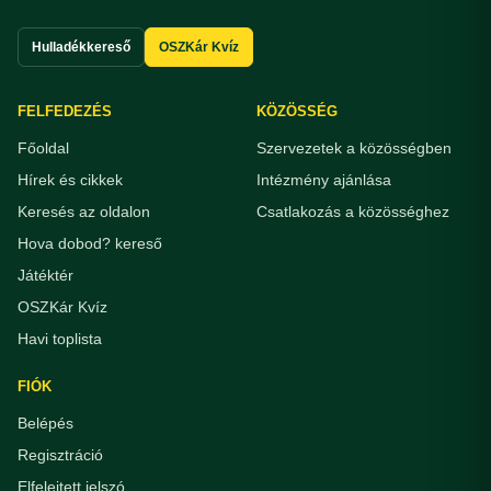
Hulladékkereső
OSZKár Kvíz
FELFEDEZÉS
KÖZÖSSÉG
Főoldal
Szervezetek a közösségben
Hírek és cikkek
Intézmény ajánlása
Keresés az oldalon
Csatlakozás a közösséghez
Hova dobod? kereső
Játéktér
OSZKár Kvíz
Havi toplista
FIÓK
Belépés
Regisztráció
Elfelejtett jelszó