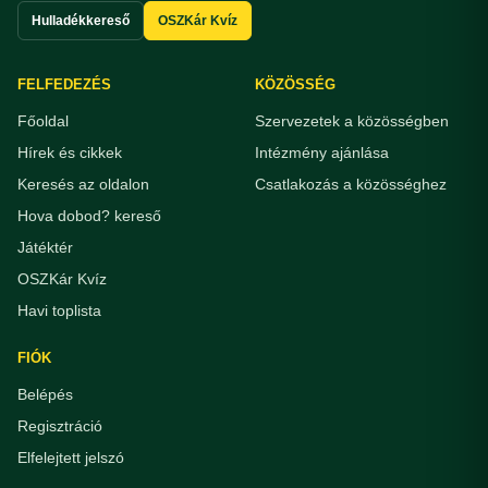
Hulladékkereső
OSZKár Kvíz
FELFEDEZÉS
KÖZÖSSÉG
Főoldal
Szervezetek a közösségben
Hírek és cikkek
Intézmény ajánlása
Keresés az oldalon
Csatlakozás a közösséghez
Hova dobod? kereső
Játéktér
OSZKár Kvíz
Havi toplista
FIÓK
Belépés
Regisztráció
Elfelejtett jelszó