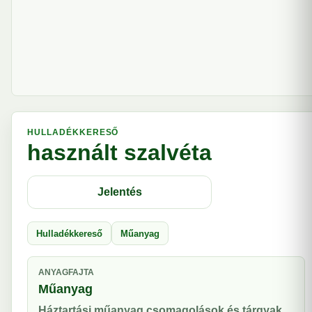
HULLADÉKKERESŐ
használt szalvéta
Jelentés
Hulladékkereső
Műanyag
ANYAGFAJTA
Műanyag
Háztartási műanyag csomagolások és tárgyak.