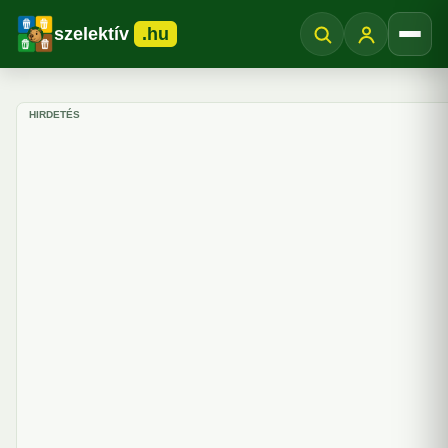
szelektív
.hu
Menü
HIRDETÉS