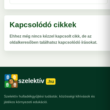
Kapcsolódó cikkek
Ehhez még nincs kézzel kapcsolt cikk, de az
oldalkeresőben találhatsz kapcsolódó írásokat.
szelektív
.hu
Szelektív hulladékgyűjtési tudástár, közösségi kihívások és
játékos környezeti edukáció.