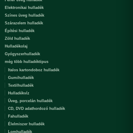
Elektronikai hulladék
Színes üveg hulladék
Szárazelem hulladék
Építési hulladék
Zöld hulladék
Hulladékolaj
Gyógyszerhulladék
még több hulladéktipus
Italos kartondoboz hulladék
Gumihulladék
Textilhulladék
Hulladékvíz
Üveg, porcelán hulladék
CD, DVD adathordozó hulladék
Fahulladék
Élelmiszer hulladék
Lomhulladék