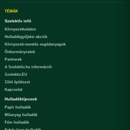
TÉMÁK
Szelektív infó
Környezettudatos
Hulladékgyűjtési akciók
Környezeti-nevelés segédanyagok
Önkormányzatok
Partnerek
A Szelektív.hu információi
Szelektiv.EU
Zöld építészet
Kapcsolat
Hulladéktípusok
Papír hulladék
Műanyag hulladék
Fém hulladék
Fehér üveg hulladék