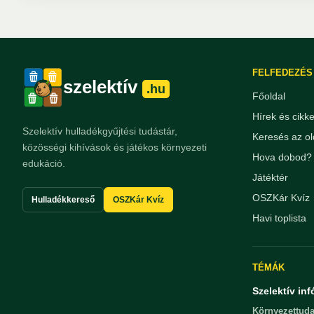
FELFEDEZÉS
szelektív
.hu
Főoldal
Hírek és cikk
Szelektív hulladékgyűjtési tudástár,
Keresés az ol
közösségi kihívások és játékos környezeti
Hova dobod? 
edukáció.
Játéktér
OSZKár Kvíz
Hulladékkereső
OSZKár Kvíz
Havi toplista
TÉMÁK
Szelektív inf
Környezettuda