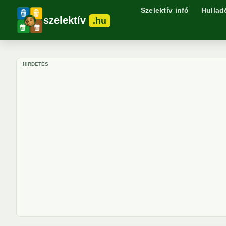
Szelektív infó
Hullad
szelektív
.hu
HIRDETÉS