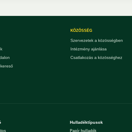
KÖZÖSSÉG
Szervezetek a közösségben
ek
Intézmény ajánlása
dalon
Csatlakozás a közösséghez
kereső
ó
Hulladéktípusok
tos
Papír hulladék