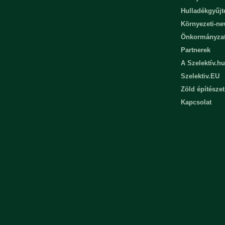
Hulladékgyűjt
Környezeti-n
Önkormányza
Partnerek
A Szelektív.hu
Szelektiv.EU
Zöld építészet
Kapcsolat