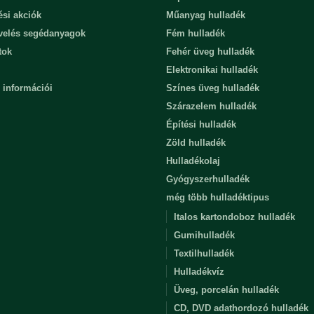
ési akciók
Műanyag hulladék
evelés segédanyagok
Fém hulladék
tok
Fehér üveg hulladék
Elektronikai hulladék
 információi
Színes üveg hulladék
Szárazelem hulladék
Építési hulladék
Zöld hulladék
Hulladékolaj
Gyógyszerhulladék
még több hulladéktipus
Italos kartondoboz hulladék
Gumihulladék
Textilhulladék
Hulladékvíz
Üveg, porcelán hulladék
CD, DVD adathordozó hulladék