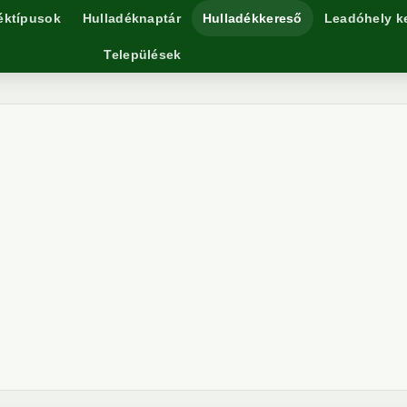
éktípusok
Hulladéknaptár
Hulladékkereső
Leadóhely k
Települések