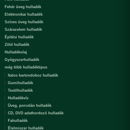
Fehér üveg hulladék
Elektronikai hulladék
Színes üveg hulladék
Szárazelem hulladék
Építési hulladék
Zöld hulladék
Hulladékolaj
Gyógyszerhulladék
még több hulladéktipus
Italos kartondoboz hulladék
Gumihulladék
Textilhulladék
Hulladékvíz
Üveg, porcelán hulladék
CD, DVD adathordozó hulladék
Fahulladék
Élelmiszer hulladék