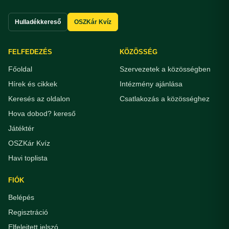
Hulladékkereső
OSZKár Kvíz
FELFEDEZÉS
KÖZÖSSÉG
Főoldal
Szervezetek a közösségben
Hírek és cikkek
Intézmény ajánlása
Keresés az oldalon
Csatlakozás a közösséghez
Hova dobod? kereső
Játéktér
OSZKár Kvíz
Havi toplista
FIÓK
Belépés
Regisztráció
Elfelejtett jelszó