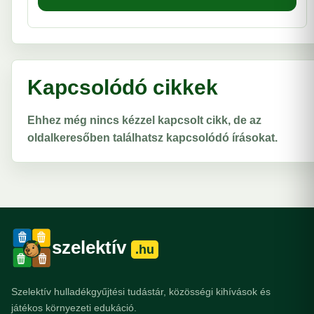
Kapcsolódó cikkek
Ehhez még nincs kézzel kapcsolt cikk, de az
oldalkeresőben találhatsz kapcsolódó írásokat.
szelektív
.hu
Szelektív hulladékgyűjtési tudástár, közösségi kihívások és
játékos környezeti edukáció.