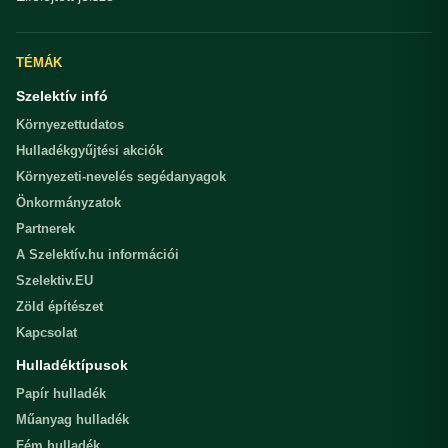
TÉMÁK
Szelektív infó
Környezettudatos
Hulladékgyűjtési akciók
Környezeti-nevelés segédanyagok
Önkormányzatok
Partnerek
A Szelektív.hu információi
Szelektiv.EU
Zöld építészet
Kapcsolat
Hulladéktípusok
Papír hulladék
Műanyag hulladék
Fém hulladék