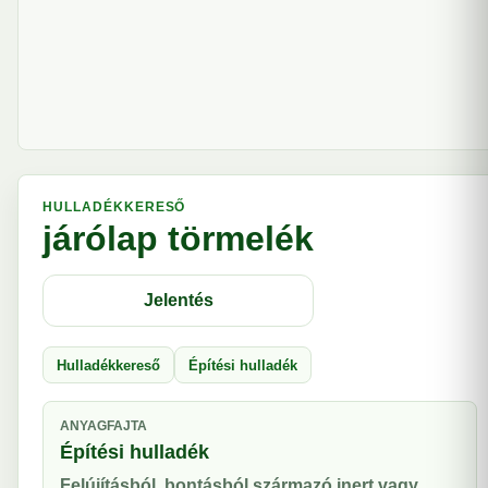
HULLADÉKKERESŐ
járólap törmelék
Jelentés
Hulladékkereső
Építési hulladék
ANYAGFAJTA
Építési hulladék
Felújításból, bontásból származó inert vagy