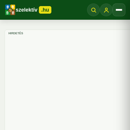
szelektív
.hu
Menü
HIRDETÉS