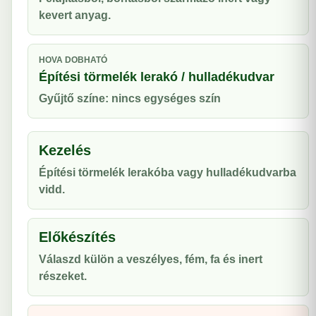
kevert anyag.
HOVA DOBHATÓ
Építési törmelék lerakó / hulladékudvar
Gyűjtő színe: nincs egységes szín
Kezelés
Építési törmelék lerakóba vagy hulladékudvarba
vidd.
Előkészítés
Válaszd külön a veszélyes, fém, fa és inert
részeket.