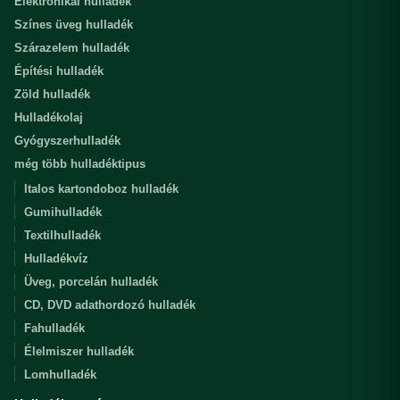
Elektronikai hulladék
Színes üveg hulladék
Szárazelem hulladék
Építési hulladék
Zöld hulladék
Hulladékolaj
Gyógyszerhulladék
még több hulladéktipus
Italos kartondoboz hulladék
Gumihulladék
Textilhulladék
Hulladékvíz
Üveg, porcelán hulladék
CD, DVD adathordozó hulladék
Fahulladék
Élelmiszer hulladék
Lomhulladék