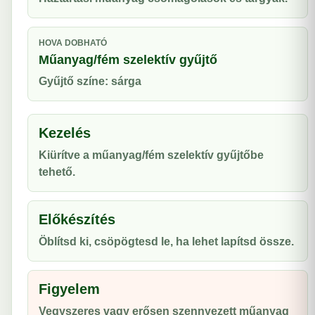
HOVA DOBHATÓ
Műanyag/fém szelektív gyűjtő
Gyűjtő színe: sárga
Kezelés
Kiürítve a műanyag/fém szelektív gyűjtőbe
tehető.
Előkészítés
Öblítsd ki, csöpögtesd le, ha lehet lapítsd össze.
Figyelem
Vegyszeres vagy erősen szennyezett műanyag