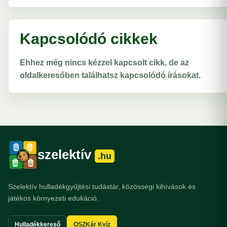
Kapcsolódó cikkek
Ehhez még nincs kézzel kapcsolt cikk, de az
oldalkeresőben találhatsz kapcsolódó írásokat.
szelektív
.hu
Szelektív hulladékgyűjtési tudástár, közösségi kihívások és
játékos környezeti edukáció.
Hulladékkereső
OSZKár Kvíz