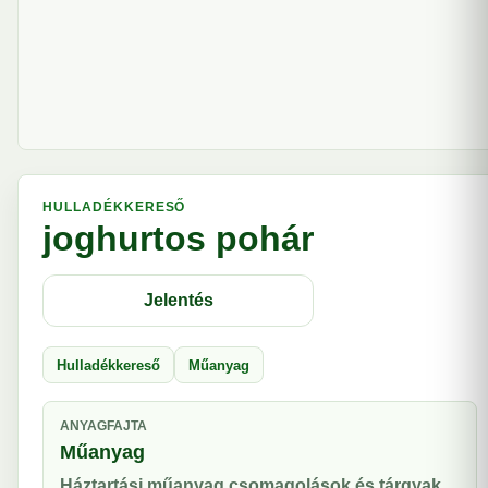
HULLADÉKKERESŐ
joghurtos pohár
Jelentés
Hulladékkereső
Műanyag
ANYAGFAJTA
Műanyag
Háztartási műanyag csomagolások és tárgyak.