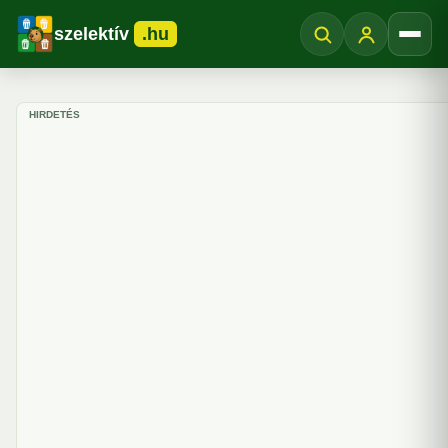
szelektív
.hu
Menü
HIRDETÉS