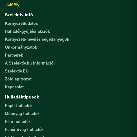
TÉMÁK
Szelektív infó
Környezettudatos
Hulladékgyűjtési akciók
Környezeti-nevelés segédanyagok
Önkormányzatok
Partnerek
A Szelektív.hu információi
Szelektiv.EU
Zöld építészet
Kapcsolat
Hulladéktípusok
Papír hulladék
Műanyag hulladék
Fém hulladék
Fehér üveg hulladék