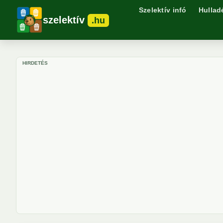
Szelektív infó
Hullad
szelektív
.hu
HIRDETÉS