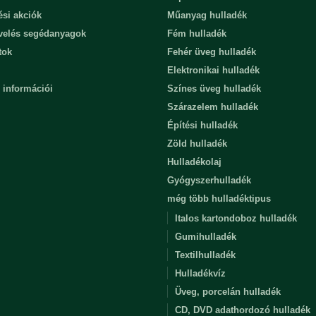
ési akciók
Műanyag hulladék
evelés segédanyagok
Fém hulladék
tok
Fehér üveg hulladék
Elektronikai hulladék
 információi
Színes üveg hulladék
Szárazelem hulladék
Építési hulladék
Zöld hulladék
Hulladékolaj
Gyógyszerhulladék
még több hulladéktipus
Italos kartondoboz hulladék
Gumihulladék
Textilhulladék
Hulladékvíz
Üveg, porcelán hulladék
CD, DVD adathordozó hulladék