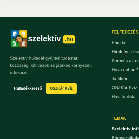
FELFEDEZÉS
szelektív
.hu
Főoldal
Hírek és cikk
Szelektív hulladékgyűjtési tudástár,
Keresés az ol
közösségi kihívások és játékos környezeti
Hova dobod? 
edukáció.
Játéktér
OSZKár Kvíz
Hulladékkereső
OSZKár Kvíz
Havi toplista
TÉMÁK
Szelektív inf
Környezettuda