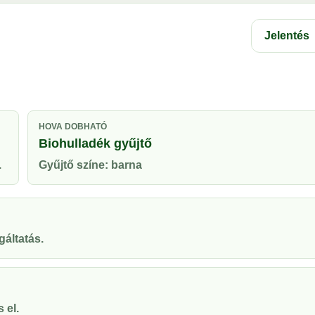
Jelentés
HOVA DOBHATÓ
Biohulladék gyűjtő
.
Gyűjtő színe: barna
gáltatás.
 el.