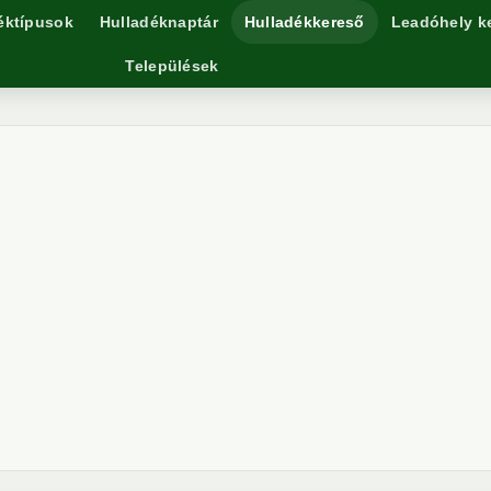
éktípusok
Hulladéknaptár
Hulladékkereső
Leadóhely k
Települések