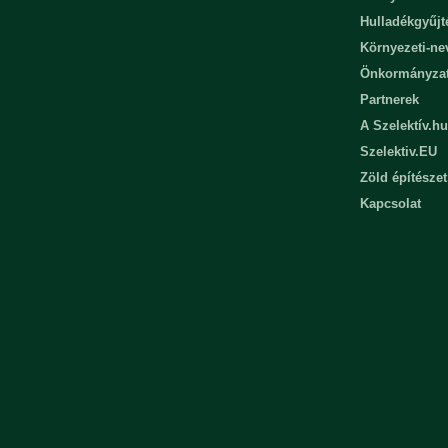
Hulladékgyűjt
Környezeti-n
Önkormányza
Partnerek
A Szelektív.hu
Szelektiv.EU
Zöld építészet
Kapcsolat