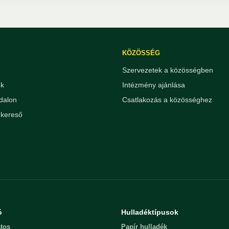
KÖZÖSSÉG
Szervezetek a közösségben
ek
Intézmény ajánlása
dalon
Csatlakozás a közösséghez
kereső
ó
Hulladéktípusok
tos
Papír hulladék